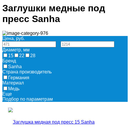
Заглушки медные под
пресс Sanha
Цена, руб.
—
Диаметр, мм
15
22
28
Бренд
Sanha
Страна производитель
Германия
Материал
Медь
Еще
Подбор по параметрам