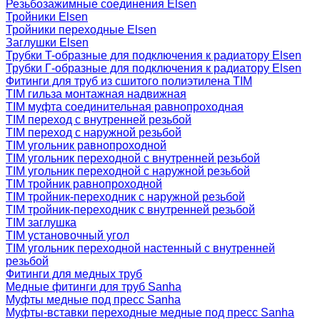
Резьбозажимные соединения Elsen
Тройники Elsen
Тройники переходные Elsen
Заглушки Elsen
Трубки T-образные для подключения к радиатору Elsen
Трубки Г-образные для подключения к радиатору Elsen
Фитинги для труб из сшитого полиэтилена TIM
TIM гильза монтажная надвижная
TIM муфта соединительная равнопроходная
TIM переход с внутренней резьбой
TIM переход с наружной резьбой
TIM угольник равнопроходной
TIM угольник переходной с внутренней резьбой
TIM угольник переходной с наружной резьбой
TIM тройник равнопроходной
TIM тройник-переходник с наружной резьбой
TIM тройник-переходник с внутренней резьбой
TIM заглушка
TIM установочный угол
TIM угольник переходной настенный с внутренней
резьбой
Фитинги для медных труб
Медные фитинги для труб Sanha
Муфты медные под пресс Sanha
Муфты-вставки переходные медные под пресс Sanha