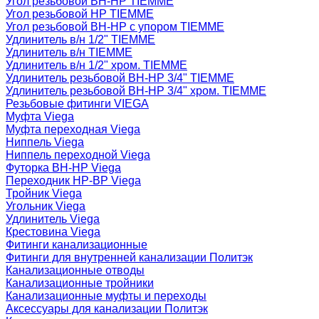
Угол резьбовой ВН-НР TIEMME
Угол резьбовой НР TIEMME
Угол резьбовой ВН-НР с упором TIEMME
Удлинитель в/н 1/2" TIEMME
Удлинитель в/н TIEMME
Удлинитель в/н 1/2" хром. TIEMME
Удлинитель резьбовой ВН-НР 3/4" TIEMME
Удлинитель резьбовой ВН-НР 3/4" хром. TIEMME
Резьбовые фитинги VIEGA
Муфта Viega
Муфта переходная Viega
Ниппель Viega
Ниппель переходной Viega
Футорка ВН-НР Viega
Переходник НР-ВР Viega
Тройник Viega
Угольник Viega
Удлинитель Viega
Крестовина Viega
Фитинги канализационные
Фитинги для внутренней канализации Политэк
Канализационные отводы
Канализационные тройники
Канализационные муфты и переходы
Аксессуары для канализации Политэк