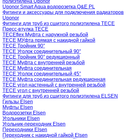
полиэтилена Uponor
Uponor Smart Aqua водорозетка Q&E PL
Фитинги и аксессуары для подключения радиаторов
Uponor
Фитинги для труб из сшитого полиэтилена TECE
Пресс-втулка TECE
TECEflex Муфта с наружной резьбой
TECE МУфта прямая с накидной гайкой
TECE Тройник 90°
TECE Уголок соединительный 90°
TECE Тройник 90° редукционный
TECE Муфта с внутренней резьбой
TECE Муфта соединительная
TECE Уголок соединительный 45°
TECE Муфта соединительная редукционная
TECE угол настенный с внутренней резьбой
TECE угол с внутренней резьбой
Фитинги для труб из сшитого полиэтилена ELSEN
Гильзы Elsen
Муфты Elsen
Водорозетки Elsen
Угольники Elsen
Угольник-переходник Elsen
Переходники Elsen
Переходник с накидной гайкой Elsen