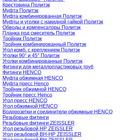
Крестовина Политэк
Муфта Политэк
Муфта комбинированная Политэк
Муфты и уголки с накидной гайкой Политэк
Обводы и компенсаторы Политэк
Планка под смеситель Политэк
Тройник Политэк
Тройник комбинированный Политэк
Угол комб. с креплением Политэк
Уголки 90° и 45° Политэк
Уголки комбинированные Политэк
Фитинги для металлопластиковых труб
Фитинги HENCO
Муфта обжимная HENCO
Муфта пресс Henco
Тройник обжимной HENCO
Тройник пресс Henco
Угол пресс HENCO
Угол обжимной HENCO
Водорозетки и соединители обжимные HENCO
Резьбовые фитинги
Резьбовые фитинги ZEISSLER
Угол резьбовой НР ZEISSLER
Угол резьбовой ВН-НР ZEISSLER
Угол резьбовой ВН ZEISSLER