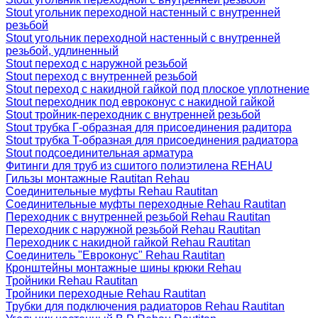
Stout угольник переходной настенный с внутренней
резьбой
Stout угольник переходной настенный с внутренней
резьбой, удлиненный
Stout переход с наружной резьбой
Stout переход с внутренней резьбой
Stout переход с накидной гайкой под плоское уплотнение
Stout переходник под евроконус с накидной гайкой
Stout тройник-переходник с внутренней резьбой
Stout трубка Г-образная для присоединения радитора
Stout трубка T-образная для присоединения радиатора
Stout подсоединительная арматура
Фитинги для труб из сшитого полиэтилена REHAU
Гильзы монтажные Rautitan Rehau
Соединительные муфты Rehau Rautitan
Соединительные муфты переходные Rehau Rautitan
Переходник с внутренней резьбой Rehau Rautitan
Переходник с наружной резьбой Rehau Rautitan
Переходник с накидной гайкой Rehau Rautitan
Соединитель "Евроконус" Rehau Rautitan
Кронштейны монтажные шины крюки Rehau
Тройники Rehau Rautitan
Тройники переходные Rehau Rautitan
Трубки для подключения радиаторов Rehau Rautitan