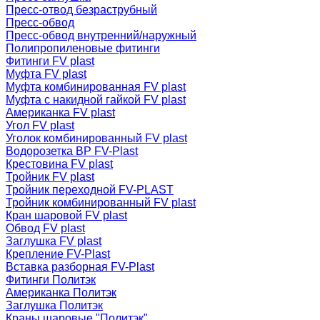
Пресс-отвод безраструбный
Пресс-обвод
Пресс-обвод внутренний/наружный
Полипропиленовые фитинги
Фитинги FV plast
Муфта FV plast
Муфта комбинированная FV plast
Муфта с накидной гайкой FV plast
Американка FV plast
Угол FV plast
Уголок комбинированный FV plast
Водорозетка ВР FV-Plast
Крестовина FV plast
Тройник FV plast
Тройник переходной FV-PLAST
Тройник комбинированный FV plast
Кран шаровой FV plast
Обвод FV plast
Заглушка FV plast
Крепление FV-Plast
Вставка разборная FV-Plast
Фитинги Политэк
Американка Политэк
Заглушка Политэк
Краны шаровые "Политэк"