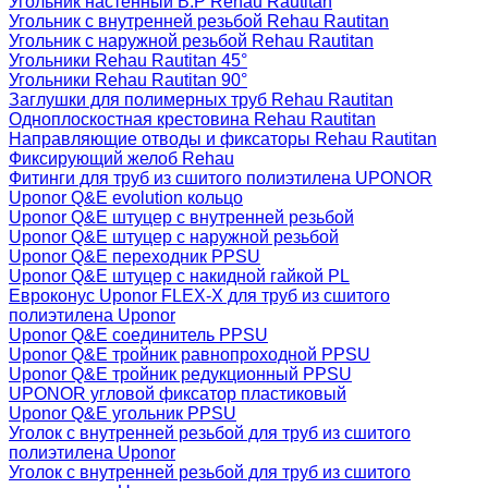
Угольник настенный В.Р Rehau Rautitan
Угольник с внутренней резьбой Rehau Rautitan
Угольник с наружной резьбой Rehau Rautitan
Угольники Rehau Rautitan 45°
Угольники Rehau Rautitan 90°
Заглушки для полимерных труб Rehau Rautitan
Одноплоскостная крестовина Rehau Rautitan
Направляющие отводы и фиксаторы Rehau Rautitan
Фиксирующий желоб Rehau
Фитинги для труб из сшитого полиэтилена UPONOR
Uponor Q&E evolution кольцо
Uponor Q&E штуцер с внутренней резьбой
Uponor Q&E штуцер с наружной резьбой
Uponor Q&E переходник PPSU
Uponor Q&E штуцер с накидной гайкой PL
Евроконус Uponor FLEX-X для труб из сшитого
полиэтилена Uponor
Uponor Q&E соединитель PPSU
Uponor Q&E тройник равнопроходной PPSU
Uponor Q&E тройник редукционный PPSU
UPONOR угловой фиксатор пластиковый
Uponor Q&E угольник PPSU
Уголок с внутренней резьбой для труб из сшитого
полиэтилена Uponor
Уголок с внутренней резьбой для труб из сшитого