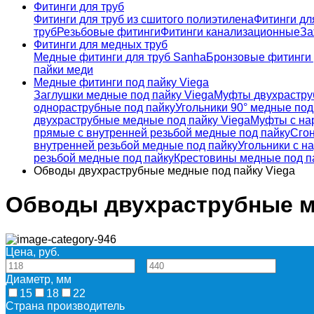
Фитинги для труб
Фитинги для труб из сшитого полиэтилена
Фитинги дл
труб
Резьбовые фитинги
Фитинги канализационные
За
Фитинги для медных труб
Медные фитинги для труб Sanha
Бронзовые фитинги 
пайки меди
Медные фитинги под пайку Viega
Заглушки медные под пайку Viega
Муфты двухрастру
однораструбные под пайку
Угольники 90° медные под
двухраструбные медные под пайку Viega
Муфты с на
прямые с внутренней резьбой медные под пайку
Сгон
внутренней резьбой медные под пайку
Угольники с н
резьбой медные под пайку
Крестовины медные под п
Обводы двухраструбные медные под пайку Viega
Обводы двухраструбные м
Цена, руб.
—
Диаметр, мм
15
18
22
Страна производитель