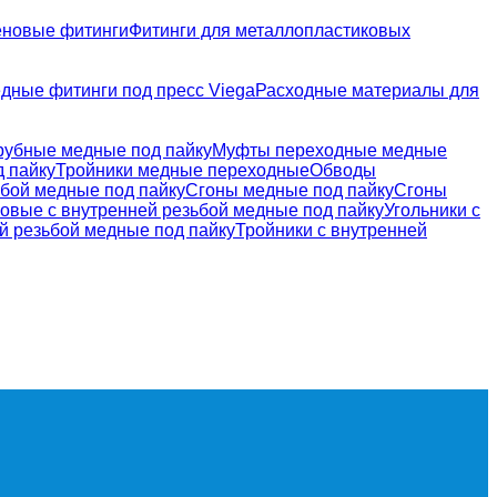
новые фитинги
Фитинги для металлопластиковых
дные фитинги под пресс Viega
Расходные материалы для
рубные медные под пайку
Муфты переходные медные
 пайку
Тройники медные переходные
Обводы
бой медные под пайку
Сгоны медные под пайку
Сгоны
овые с внутренней резьбой медные под пайку
Угольники с
й резьбой медные под пайку
Тройники с внутренней