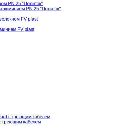
ом PN 25 "Политэк"
алюминием PN 25 "Политэк"
волокном FV plast
минием FV plast
dard с греющим кабелем
 с греющим кабелем