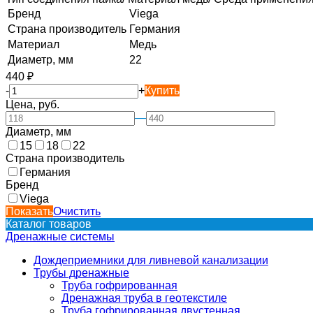
Бренд
Viega
Страна производитель
Германия
Материал
Медь
Диаметр, мм
22
440
₽
-
+
Купить
Цена, руб.
—
Диаметр, мм
15
18
22
Страна производитель
Германия
Бренд
Viega
Показать
Очистить
Каталог товаров
Дренажные системы
Дождеприемники для ливневой канализации
Трубы дренажные
Труба гофрированная
Дренажная труба в геотекстиле
Труба гофрированная двустенная