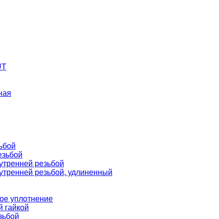
UT
ная
ьбой
езьбой
нутренней резьбой
нутренней резьбой, удлиненный
кое уплотнение
й гайкой
зьбой