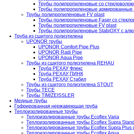
Трубы полипропиленовые со стекловолокн
Трубы полипропиленовые армированные 
Трубы полипропиленовые FV plast
Трубы полипропиленовые Faser со стекло
Трубы полипропиленовые FV plast
Трубы полипропиленовые StabiOXY с алю
Труба из сшитого полиэтилена
UPONOR трубы
UPONOR Comfort Pipe Plus
UPONOR Radi Pipe
UPONOR Aqua Pipe
Трубы из сшитого полиэтилена REHAU
Труба РЕХАУ Флекс
Труба РЕХАУ ПИНК
Труба РЕХАУ Стабил
Трубы из сшитого полиэтилена STOUT
Трубы TECE
Трубы TIM/ZEISSLER
Медные трубы
Гофрированная нержавеющая труба
Теплоизолированные трубы
Теплоизолированные трубы Ecoflex Varia
Теплоизолированные трубы Ecoflex Supra Stan
Теплоизолированные трубы Ecoflex Supra Plus
Теплоизолированные трубы Ecoflex Aqua