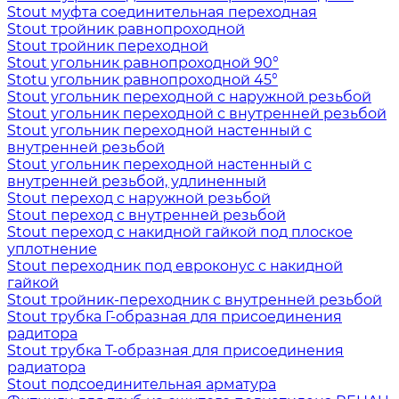
Stout муфта соединительная переходная
Stout тройник равнопроходной
Stout тройник переходной
Stout угольник равнопроходной 90°
Stotu угольник равнопроходной 45°
Stout угольник переходной с наружной резьбой
Stout угольник переходной с внутренней резьбой
Stout угольник переходной настенный с
внутренней резьбой
Stout угольник переходной настенный с
внутренней резьбой, удлиненный
Stout переход с наружной резьбой
Stout переход с внутренней резьбой
Stout переход с накидной гайкой под плоское
уплотнение
Stout переходник под евроконус с накидной
гайкой
Stout тройник-переходник с внутренней резьбой
Stout трубка Г-образная для присоединения
радитора
Stout трубка T-образная для присоединения
радиатора
Stout подсоединительная арматура