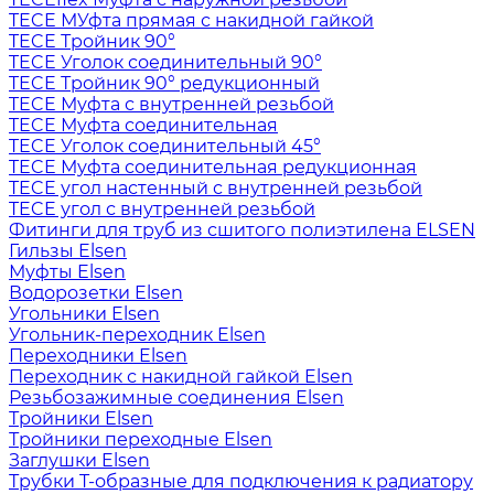
TECE МУфта прямая с накидной гайкой
TECE Тройник 90°
TECE Уголок соединительный 90°
TECE Тройник 90° редукционный
TECE Муфта с внутренней резьбой
TECE Муфта соединительная
TECE Уголок соединительный 45°
TECE Муфта соединительная редукционная
TECE угол настенный с внутренней резьбой
TECE угол с внутренней резьбой
Фитинги для труб из сшитого полиэтилена ELSEN
Гильзы Elsen
Муфты Elsen
Водорозетки Elsen
Угольники Elsen
Угольник-переходник Elsen
Переходники Elsen
Переходник с накидной гайкой Elsen
Резьбозажимные соединения Elsen
Тройники Elsen
Тройники переходные Elsen
Заглушки Elsen
Трубки T-образные для подключения к радиатору