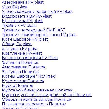
Американка FV plast
Угол FV plast
Уголок комбинированный FV plast
Водорозетка ВР FV-Plast
Крестовина FV plast
Тройник FV plast
Тройник переходной FV-PLAST
Тройник комбинированный FV plast
Кран шаровой FV plast
Обвод FV plast
Заглушка FV plast
Крепление FV-Plast
Вставка разборная FV-Plast
Фитинги Политэк
Американка Политэк
Заглушка Политэк
Краны шаровые "Политэк"
Крестовина Политэк
Муфта Политэк
Муфта комбинированная Политэк
Муфты и уголки с накидной гайкой Политэк
Обводы и компенсаторы Политэк
Планка под смеситель Политэк
Тройник Политэк