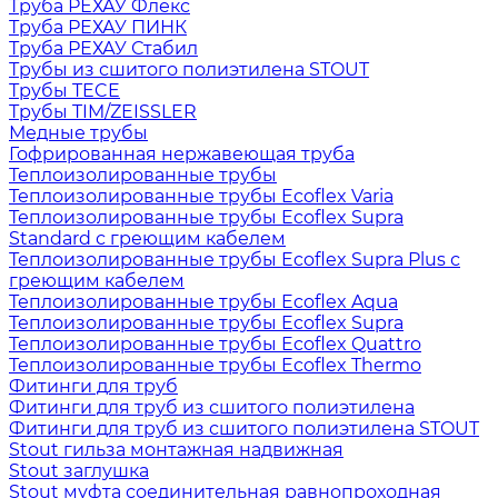
Труба РЕХАУ Флекс
Труба РЕХАУ ПИНК
Труба РЕХАУ Стабил
Трубы из сшитого полиэтилена STOUT
Трубы TECE
Трубы TIM/ZEISSLER
Медные трубы
Гофрированная нержавеющая труба
Теплоизолированные трубы
Теплоизолированные трубы Ecoflex Varia
Теплоизолированные трубы Ecoflex Supra
Standard с греющим кабелем
Теплоизолированные трубы Ecoflex Supra Plus с
греющим кабелем
Теплоизолированные трубы Ecoflex Aqua
Теплоизолированные трубы Ecoflex Supra
Теплоизолированные трубы Ecoflex Quattro
Теплоизолированные трубы Ecoflex Thermo
Фитинги для труб
Фитинги для труб из сшитого полиэтилена
Фитинги для труб из сшитого полиэтилена STOUT
Stout гильза монтажная надвижная
Stout заглушка
Stout муфта соединительная равнопроходная