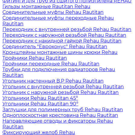
Фитинги для труб из сшитого полиэтилена REHAU
Гильзы монтажные Rautitan Rehau
Соединительные муфты Rehau Rautitan
Соединительные муфты переходные Rehau
Rautitan
Переходник с внутренней резьбой Rehau Rautitan
Переходник с наружной резьбой Rehau Rautitan
Переходник с накидной гайкой Rehau Rautitan
Соединитель "Евроконус" Rehau Rautitan
Кронштейны монтажные шины крюки Rehau
Тройники Rehau Rautitan
Тройники переходные Rehau Rautitan
Трубки для подключения радиаторов Rehau
Rautitan
Угольник настенный В.Р Rehau Rautitan
Угольник с внутренней резьбой Rehau Rautitan
Угольник с наружной резьбой Rehau Rautitan
Угольники Rehau Rautitan 45°
Угольники Rehau Rautitan 90°
Заглушки для полимерных труб Rehau Rautitan
Одноплоскостная крестовина Rehau Rautitan
Направляющие отводы и фиксаторы Rehau
Rautitan
Фиксирующий желоб Rehau