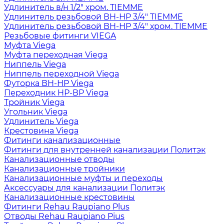
Удлинитель в/н 1/2" хром. TIEMME
Удлинитель резьбовой ВН-НР 3/4" TIEMME
Удлинитель резьбовой ВН-НР 3/4" хром. TIEMME
Резьбовые фитинги VIEGA
Муфта Viega
Муфта переходная Viega
Ниппель Viega
Ниппель переходной Viega
Футорка ВН-НР Viega
Переходник НР-ВР Viega
Тройник Viega
Угольник Viega
Удлинитель Viega
Крестовина Viega
Фитинги канализационные
Фитинги для внутренней канализации Политэк
Канализационные отводы
Канализационные тройники
Канализационные муфты и переходы
Аксессуары для канализации Политэк
Канализационные крестовины
Фитинги Rehau Raupiano Plus
Отводы Rehau Raupiano Pius