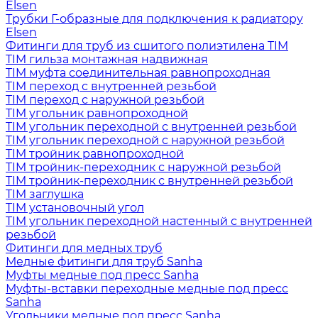
Elsen
Трубки Г-образные для подключения к радиатору
Elsen
Фитинги для труб из сшитого полиэтилена TIM
TIM гильза монтажная надвижная
TIM муфта соединительная равнопроходная
TIM переход с внутренней резьбой
TIM переход с наружной резьбой
TIM угольник равнопроходной
TIM угольник переходной с внутренней резьбой
TIM угольник переходной с наружной резьбой
TIM тройник равнопроходной
TIM тройник-переходник с наружной резьбой
TIM тройник-переходник с внутренней резьбой
TIM заглушка
TIM установочный угол
TIM угольник переходной настенный с внутренней
резьбой
Фитинги для медных труб
Медные фитинги для труб Sanha
Муфты медные под пресс Sanha
Муфты-вставки переходные медные под пресс
Sanha
Угольники медные под пресс Sanha