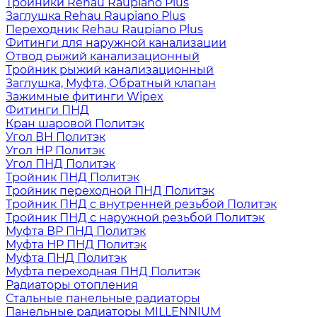
Тройники Rehau Raupiano Plus
Заглушка Rehau Raupiano Plus
Переходник Rehau Raupiano Plus
Фитинги для наружной канализации
Отвод рыжий канализационный
Тройник рыжий канализационный
Заглушка, Муфта, Обратный клапан
Зажимные фитинги Wipex
Фитинги ПНД
Кран шаровой Политэк
Угол ВН Политэк
Угол НР Политэк
Угол ПНД Политэк
Тройник ПНД Политэк
Тройник переходной ПНД Политэк
Тройник ПНД с внутренней резьбой Политэк
Тройник ПНД с наружной резьбой Политэк
Муфта ВР ПНД Политэк
Муфта НР ПНД Политэк
Муфта ПНД Политэк
Муфта переходная ПНД Политэк
Радиаторы отопления
Стальные панельные радиаторы
Панельные радиаторы MILLENNIUM