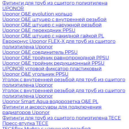
Фитинги для труб из сшитого полиэтилена
UPONOR
Uponor Q&E evolution кольцо
Uponor Q&E штуцер с внутренней резьбой
Uponor Q&E штуцер с наружной резьбой
Uponor Q&E переходник PPSU
Uponor Q&E штуцер с накидной гайкой PL
Евроконус Uponor FLEX-X для труб из сшитого
полиэтилена Uponor
Uponor Q&E соединитель PPSU
Uponor Q&E тройник равнопроходной PPSU
Uponor Q&E тройник редукционный PPSU
UPONOR угловой фиксатор пластиковый
Uponor Q&E угольник PPSU
Уголок с внутренней резьбой для труб из сшитого
полиэтилена Uponor
Уголок с внутренней резьбой для труб из сшитого
полиэтилена Uponor
Uponor Smart Aqua водорозетка Q&E PL
Фитинги и аксессуары для подключения
радиаторов Uponor
Фитинги для труб из сшитого полиэтилена TECE
Пресс-втулка TECE
TECEflex Муфта с наружной резьбой