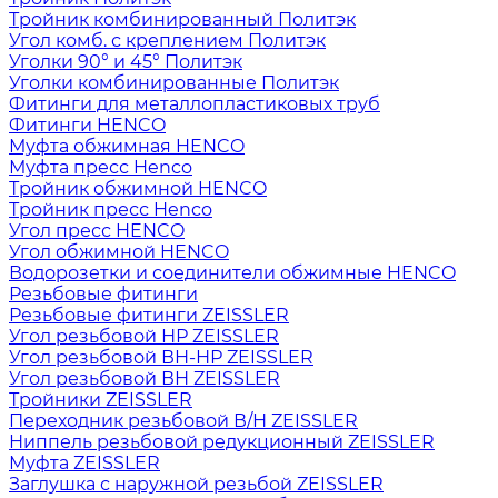
Тройник комбинированный Политэк
Угол комб. с креплением Политэк
Уголки 90° и 45° Политэк
Уголки комбинированные Политэк
Фитинги для металлопластиковых труб
Фитинги HENCO
Муфта обжимная HENCO
Муфта пресс Henco
Тройник обжимной HENCO
Тройник пресс Henco
Угол пресс HENCO
Угол обжимной HENCO
Водорозетки и соединители обжимные HENCO
Резьбовые фитинги
Резьбовые фитинги ZEISSLER
Угол резьбовой НР ZEISSLER
Угол резьбовой ВН-НР ZEISSLER
Угол резьбовой ВН ZEISSLER
Тройники ZEISSLER
Переходник резьбовой В/Н ZEISSLER
Ниппель резьбовой редукционный ZEISSLER
Муфта ZEISSLER
Заглушка с наружной резьбой ZEISSLER