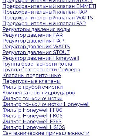
Предохранительный клапан STOUT
Предохранительный клапан EMMETI
Предохранительный клапан ITAP
Предохранительный клапан WATTS
Предохранительный клапан FAR
Редукторы давления воды
Редуктор давления FAR
Редуктор давления ITAP
Редуктор давления WATTS
Редуктор давления STOUT
Редуктор давления Honeywell
Группа безопасности котла
Группа безопасности бойлера
Клапаны подпиточные
Перепускные клапаны
Фильтр грубой очистки
Компенсаторы гидроударов
Фильтр тонкой очистки
Фильтр тонкой очистки Honeywell
Фильтр Honeywell FF06
Фильтр Honeywell FK06
Фильтр Honeywell F76S
Фильтр Honeywell HS10S
Сантехнические принадлежности