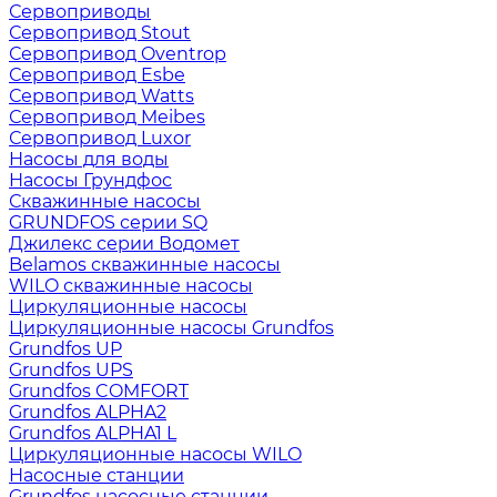
Сервоприводы
Сервопривод Stout
Сервопривод Oventrop
Сервопривод Esbe
Сервопривод Watts
Сервопривод Meibes
Сервопривод Luxor
Насосы для воды
Насосы Грундфос
Скважинные насосы
GRUNDFOS серии SQ
Джилекс серии Водомет
Belamos скважинные насосы
WILO скважинные насосы
Циркуляционные насосы
Циркуляционные насосы Grundfos
Grundfos UP
Grundfos UPS
Grundfos COMFORT
Grundfos ALPHA2
Grundfos ALPHA1 L
Циркуляционные насосы WILO
Насосные станции
Grundfos насосные станции