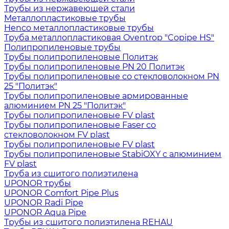
Трубы из нержавеющей стали
Металлопластиковые трубы
Henco металлопластиковые трубы
Труба металлопластиковая Oventrop "Copipe HS"
Полипропиленовые трубы
Трубы полипропиленовые Политэк
Трубы полипропиленовые PN 20 Политэк
Трубы полипропиленовые со стекловолокном PN
25 "Политэк"
Трубы полипропиленовые армированные
алюминием PN 25 "Политэк"
Трубы полипропиленовые FV plast
Трубы полипропиленовые Faser со
стекловолокном FV plast
Трубы полипропиленовые FV plast
Трубы полипропиленовые StabiOXY с алюминием
FV plast
Труба из сшитого полиэтилена
UPONOR трубы
UPONOR Comfort Pipe Plus
UPONOR Radi Pipe
UPONOR Aqua Pipe
Трубы из сшитого полиэтилена REHAU