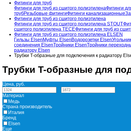
Фитинги для труб
Фитинги для труб из сшитого полиэтилена
Фитинги дл
труб
Резьбовые фитинги
Фитинги канализационные
За
Фитинги для труб из сшитого полиэтилена
Фитинги для труб из сшитого полиэтилена STOUT
Фит
сшитого полиэтилена TECE
Фитинги для труб из сши
Фитинги для труб из сшитого полиэтилена ELSEN
Гильзы Elsen
Муфты Elsen
Водорозетки Elsen
Угольник
соединения Elsen
Тройники Elsen
Тройники переходн
радиатору Elsen
Трубки T-образные для подключения к радиатору Els
Трубки T-образные для по
Цена, руб.
—
Материал
Медь
Страна производитель
Италия
Бренд
Elsen
Еще