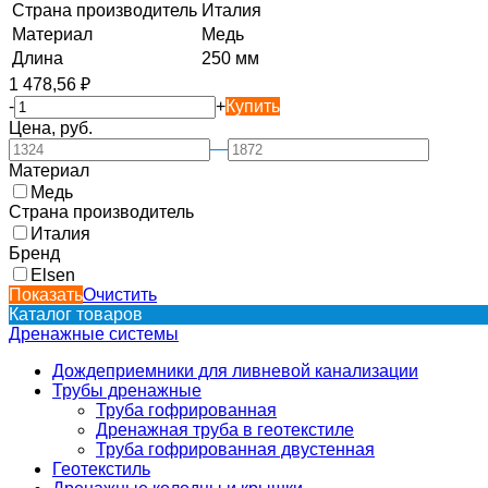
Страна производитель
Италия
Материал
Медь
Длина
250 мм
1 478,56
₽
-
+
Купить
Цена, руб.
—
Материал
Медь
Страна производитель
Италия
Бренд
Elsen
Показать
Очистить
Каталог товаров
Дренажные системы
Дождеприемники для ливневой канализации
Трубы дренажные
Труба гофрированная
Дренажная труба в геотекстиле
Труба гофрированная двустенная
Геотекстиль