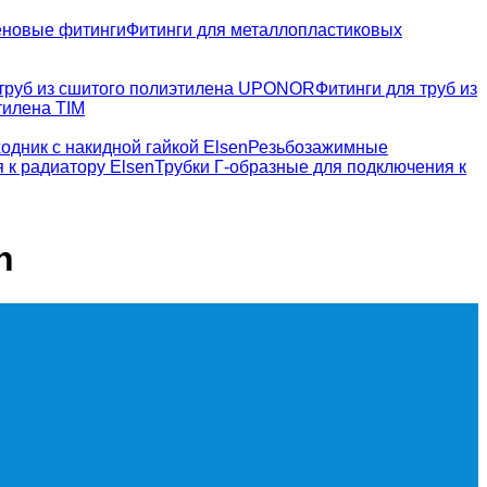
новые фитинги
Фитинги для металлопластиковых
 труб из сшитого полиэтилена UPONOR
Фитинги для труб из
тилена TIM
одник с накидной гайкой Elsen
Резьбозажимные
 к радиатору Elsen
Трубки Г-образные для подключения к
n