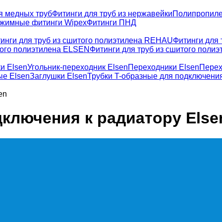
я медных труб
Фитинги для труб из нержавейки
Полипропиле
жимные фитинги Wipex
Фитинги ПНД
инги для труб из сшитого полиэтилена REHAU
Фитинги для
того полиэтилена ELSEN
Фитинги для труб из сшитого полиэ
и Elsen
Угольник-переходник Elsen
Переходники Elsen
Перех
ые Elsen
Заглушки Elsen
Трубки T-образные для подключения
en
дключения к радиатору Else