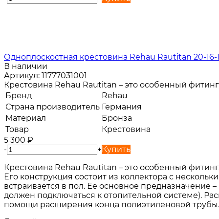
Одноплоскостная крестовина Rehau Rautitan 20-16-
В наличии
Артикул:
11777031001
Крестовина Rehau Rautitan – это особенный фитин
Бренд
Rehau
Страна производитель
Германия
Материал
Бронза
Товар
Крестовина
5 300
₽
-
+
Купить
Крестовина Rehau Rautitan – это особенный фитин
Его конструкция состоит из коллектора с нескольк
встраивается в пол. Ее основное предназначение –
должен подключаться к отопительной системе). Расп
помощи расширения конца полиэтиленовой трубы