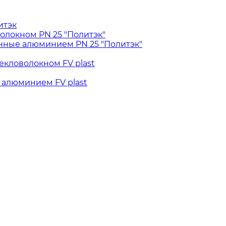
итэк
олокном PN 25 "Политэк"
ные алюминием PN 25 "Политэк"
екловолокном FV plast
 алюминием FV plast