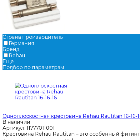
Страна производитель
Германия
Бренд
Rehau
Еще
Подбор по параметрам
Одноплоскостная крестовина Rehau Rautitan 16-16-1
В наличии
Артикул:
11777011001
Крестовина Rehau Rautitan – это особенный фитин