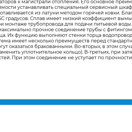
аторов к магистрали отопления. Его основное преи
мости устанавливать специальный сервисный шкаф в
готавливается из латуни методом горячей ковки. Бл
С градусов. Сплав имеет низкий коэффициент вымыв
 монтаже трубопровода для подачи питьевой воды
аксимально прочное соединение трубы с фитингом. 
ца. Их функцию выполняют стенки торца водопровод
стема имеет несколько преимуществ перед стандартн
ут оказаться бракованными. Во-вторых, в этом слу
менить уплотнительное кольцо). В-третьих, при зат
тей. При этом соединение не уступает по прочност