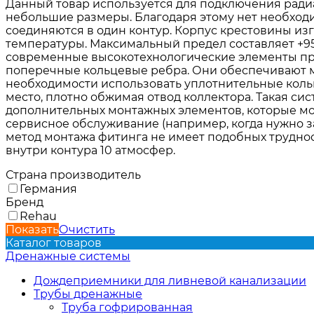
Данный товар используется для подключения ради
небольшие размеры. Благодаря этому нет необходи
соединяются в один контур. Корпус крестовины из
температуры. Максимальный предел составляет +95
современные высокотехнологические элементы при
поперечные кольцевые ребра. Они обеспечивают м
необходимости использовать уплотнительные коль
место, плотно обжимая отвод коллектора. Такая си
дополнительных монтажных элементов, которые мог
сервисное обслуживание (например, когда нужно за
метод монтажа фитинга не имеет подобных труднос
внутри контура 10 атмосфер.
Страна производитель
Германия
Бренд
Rehau
Показать
Очистить
Каталог товаров
Дренажные системы
Дождеприемники для ливневой канализации
Трубы дренажные
Труба гофрированная