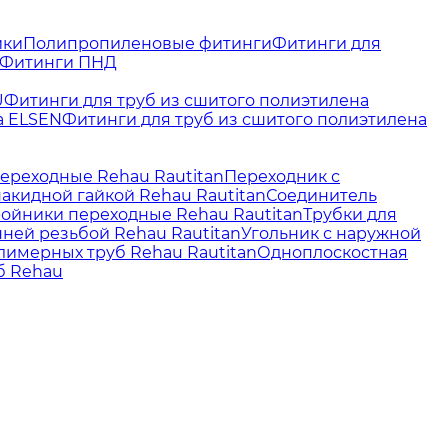
йки
Полипропиленовые фитинги
Фитинги для
Фитинги ПНД
U
Фитинги для труб из сшитого полиэтилена
а ELSEN
Фитинги для труб из сшитого полиэтилена
ереходные Rehau Rautitan
Переходник с
акидной гайкой Rehau Rautitan
Соединитель
ойники переходные Rehau Rautitan
Трубки для
нней резьбой Rehau Rautitan
Угольник с наружной
лимерных труб Rehau Rautitan
Одноплоскостная
б Rehau