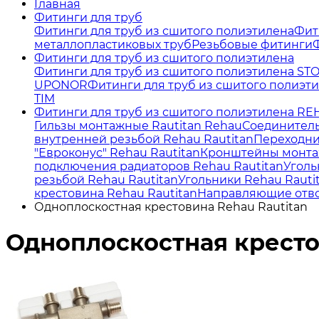
Главная
Фитинги для труб
Фитинги для труб из сшитого полиэтилена
Фит
металлопластиковых труб
Резьбовые фитинги
Фитинги для труб из сшитого полиэтилена
Фитинги для труб из сшитого полиэтилена ST
UPONOR
Фитинги для труб из сшитого полиэт
TIM
Фитинги для труб из сшитого полиэтилена R
Гильзы монтажные Rautitan Rehau
Соединитель
внутренней резьбой Rehau Rautitan
Переходни
"Евроконус" Rehau Rautitan
Кронштейны монта
подключения радиаторов Rehau Rautitan
Уголь
резьбой Rehau Rautitan
Угольники Rehau Rautit
крестовина Rehau Rautitan
Направляющие отво
Одноплоскостная крестовина Rehau Rautitan
Одноплоскостная кресто