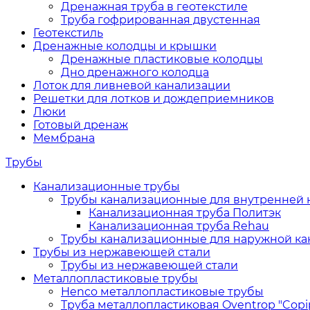
Дренажная труба в геотекстиле
Труба гофрированная двустенная
Геотекстиль
Дренажные колодцы и крышки
Дренажные пластиковые колодцы
Дно дренажного колодца
Лоток для ливневой канализации
Решетки для лотков и дождеприемников
Люки
Готовый дренаж
Мембрана
Трубы
Канализационные трубы
Трубы канализационные для внутренней 
Канализационная труба Политэк
Канализационная труба Rehau
Трубы канализационные для наружной к
Трубы из нержавеющей стали
Трубы из нержавеющей стали
Металлопластиковые трубы
Henco металлопластиковые трубы
Труба металлопластиковая Oventrop "Copi