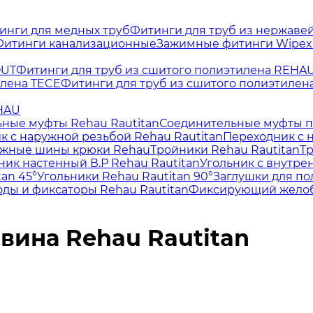
инги для медных труб
Фитинги для труб из нержаве
Фитинги канализационные
Зажимные фитинги Wipex
OUT
Фитинги для труб из сшитого полиэтилена REHA
илена TECE
Фитинги для труб из сшитого полиэтилен
EHAU
ные муфты Rehau Rautitan
Соединительные муфты п
к с наружной резьбой Rehau Rautitan
Переходник с н
жные шины крюки Rehau
Тройники Rehau Rautitan
Тр
ник настенный В.Р Rehau Rautitan
Угольник с внутре
an 45°
Угольники Rehau Rautitan 90°
Заглушки для по
ды и фиксаторы Rehau Rautitan
Фиксирующий жело
вина Rehau Rautitan