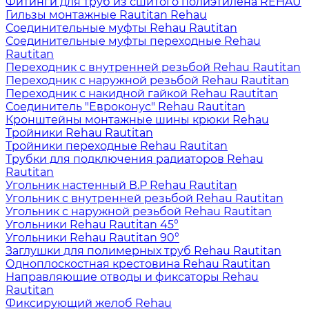
Фитинги для труб из сшитого полиэтилена REHAU
Гильзы монтажные Rautitan Rehau
Соединительные муфты Rehau Rautitan
Соединительные муфты переходные Rehau
Rautitan
Переходник с внутренней резьбой Rehau Rautitan
Переходник с наружной резьбой Rehau Rautitan
Переходник с накидной гайкой Rehau Rautitan
Соединитель "Евроконус" Rehau Rautitan
Кронштейны монтажные шины крюки Rehau
Тройники Rehau Rautitan
Тройники переходные Rehau Rautitan
Трубки для подключения радиаторов Rehau
Rautitan
Угольник настенный В.Р Rehau Rautitan
Угольник с внутренней резьбой Rehau Rautitan
Угольник с наружной резьбой Rehau Rautitan
Угольники Rehau Rautitan 45°
Угольники Rehau Rautitan 90°
Заглушки для полимерных труб Rehau Rautitan
Одноплоскостная крестовина Rehau Rautitan
Направляющие отводы и фиксаторы Rehau
Rautitan
Фиксирующий желоб Rehau