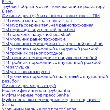
Elsen
Трубки Г-образные для подключения к радиатору
Elsen
Фитинги для труб из сшитого полиэтилена TIM
TIM гильза монтажная надвижная
TIM муфта соединительная равнопроходная
TIM переход с внутренней резьбой
TIM переход с наружной резьбой
TIM угольник равнопроходной
TIM угольник переходной с внутренней резьбой
TIM угольник переходной с наружной резьбой
TIM тройник равнопроходной
TIM тройник-переходник с наружной резьбой
TIM тройник-переходник с внутренней резьбой
TIM заглушка
TIM установочный угол
TIM угольник переходной настенный с внутренней
резьбой
Фитинги для медных труб
Медные фитинги для труб Sanha
Муфты медные под пресс Sanha
Муфты-вставки переходные медные под пресс
Sanha
Угольники медные под пресс Sanha