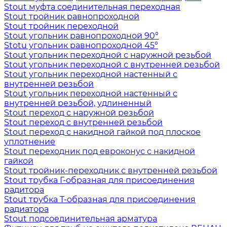
Stout муфта соединительная переходная
Stout тройник равнопроходной
Stout тройник переходной
Stout угольник равнопроходной 90°
Stotu угольник равнопроходной 45°
Stout угольник переходной с наружной резьбой
Stout угольник переходной с внутренней резьбой
Stout угольник переходной настенный с
внутренней резьбой
Stout угольник переходной настенный с
внутренней резьбой, удлиненный
Stout переход с наружной резьбой
Stout переход с внутренней резьбой
Stout переход с накидной гайкой под плоское
уплотнение
Stout переходник под евроконус с накидной
гайкой
Stout тройник-переходник с внутренней резьбой
Stout трубка Г-образная для присоединения
радитора
Stout трубка T-образная для присоединения
радиатора
Stout подсоединительная арматура