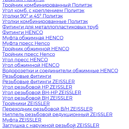
Тройник комбинированный Политэк
Угол комб. с креплением Политэк
Уголки 90° и 45° Политэк
Уголки комбинированные Политэк
Фитинги для металлопластиковых труб
Фитинги HENCO
Муфта обжимная HENCO
Муфта пресс Henco
Тройник обжимной HENCO
Тройник пресс Henco
Угол пресс HENCO
Угол обжимной HENCO
Водорозетки и соединители обжимные HENCO
Резьбовые фитинги
Резьбовые фитинги ZEISSLER
Угол резьбовой НР ZEISSLER
Угол резьбовой ВН-НР ZEISSLER
Угол резьбовой ВН ZEISSLER
Тройники ZEISSLER
Переходник резьбовой В/Н ZEISSLER
Ниппель резьбовой редукционный ZEISSLER
Муфта ZEISSLER
Заглушка с наружной резьбой ZEISSLER