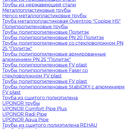
Трубы из нержавеющей стали
Металлопластиковые трубы
Henco металлопластиковые трубы
Труба металлопластиковая Oventrop "Copipe HS"
Полипропиленовые трубы
Трубы полипропиленовые Политэк
Трубы полипропиленовые PN 20 Политэк
Трубы полипропиленовые со стекловолокном PN
25 "Политэк"
Трубы полипропиленовые армированные
алюминием PN 25 "Политэк"
Трубы полипропиленовые FV plast
Трубы полипропиленовые Faser со
стекловолокном FV plast
Трубы полипропиленовые FV plast
Трубы полипропиленовые StabiOXY с алюминием
FV plast
Труба из сшитого полиэтилена
UPONOR трубы
UPONOR Comfort Pipe Plus
UPONOR Radi Pipe
UPONOR Aqua Pipe
Трубы из сшитого полиэтилена REHAU