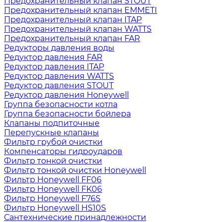
Предохранительный клапан STOUT
Предохранительный клапан EMMETI
Предохранительный клапан ITAP
Предохранительный клапан WATTS
Предохранительный клапан FAR
Редукторы давления воды
Редуктор давления FAR
Редуктор давления ITAP
Редуктор давления WATTS
Редуктор давления STOUT
Редуктор давления Honeywell
Группа безопасности котла
Группа безопасности бойлера
Клапаны подпиточные
Перепускные клапаны
Фильтр грубой очистки
Компенсаторы гидроударов
Фильтр тонкой очистки
Фильтр тонкой очистки Honeywell
Фильтр Honeywell FF06
Фильтр Honeywell FK06
Фильтр Honeywell F76S
Фильтр Honeywell HS10S
Сантехнические принадлежности