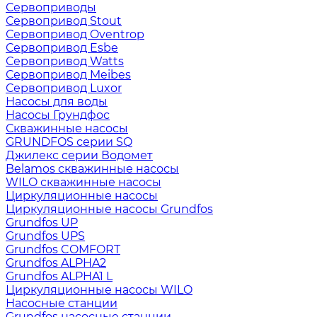
Сервоприводы
Сервопривод Stout
Сервопривод Oventrop
Сервопривод Esbe
Сервопривод Watts
Сервопривод Meibes
Сервопривод Luxor
Насосы для воды
Насосы Грундфос
Скважинные насосы
GRUNDFOS серии SQ
Джилекс серии Водомет
Belamos скважинные насосы
WILO скважинные насосы
Циркуляционные насосы
Циркуляционные насосы Grundfos
Grundfos UP
Grundfos UPS
Grundfos COMFORT
Grundfos ALPHA2
Grundfos ALPHA1 L
Циркуляционные насосы WILO
Насосные станции
Grundfos насосные станции