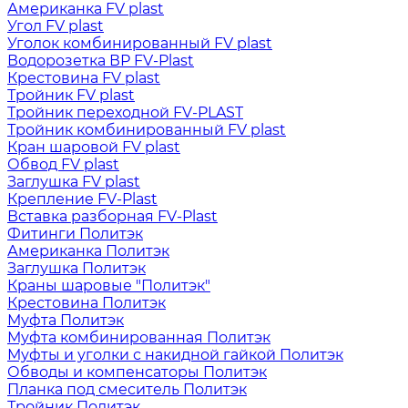
Американка FV plast
Угол FV plast
Уголок комбинированный FV plast
Водорозетка ВР FV-Plast
Крестовина FV plast
Тройник FV plast
Тройник переходной FV-PLAST
Тройник комбинированный FV plast
Кран шаровой FV plast
Обвод FV plast
Заглушка FV plast
Крепление FV-Plast
Вставка разборная FV-Plast
Фитинги Политэк
Американка Политэк
Заглушка Политэк
Краны шаровые "Политэк"
Крестовина Политэк
Муфта Политэк
Муфта комбинированная Политэк
Муфты и уголки с накидной гайкой Политэк
Обводы и компенсаторы Политэк
Планка под смеситель Политэк
Тройник Политэк