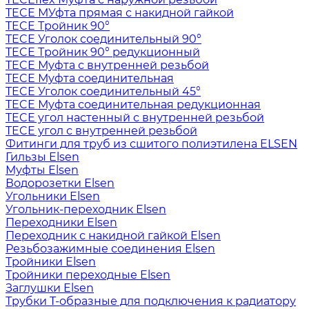
TECE МУфта прямая с накидной гайкой
TECE Тройник 90°
TECE Уголок соединительный 90°
TECE Тройник 90° редукционный
TECE Муфта с внутренней резьбой
TECE Муфта соединительная
TECE Уголок соединительный 45°
TECE Муфта соединительная редукционная
TECE угол настенный с внутренней резьбой
TECE угол с внутренней резьбой
Фитинги для труб из сшитого полиэтилена ELSEN
Гильзы Elsen
Муфты Elsen
Водорозетки Elsen
Угольники Elsen
Угольник-переходник Elsen
Переходники Elsen
Переходник с накидной гайкой Elsen
Резьбозажимные соединения Elsen
Тройники Elsen
Тройники переходные Elsen
Заглушки Elsen
Трубки T-образные для подключения к радиатору