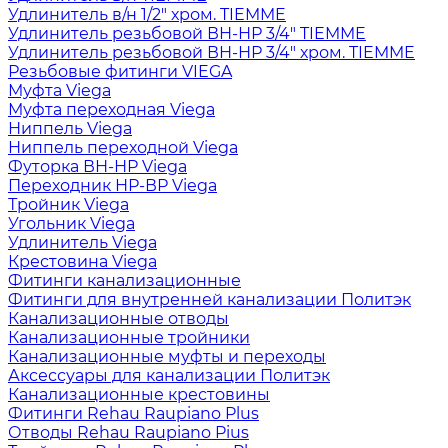
Удлинитель в/н 1/2" хром. TIEMME
Удлинитель резьбовой ВН-НР 3/4" TIEMME
Удлинитель резьбовой ВН-НР 3/4" хром. TIEMME
Резьбовые фитинги VIEGA
Муфта Viega
Муфта переходная Viega
Ниппель Viega
Ниппель переходной Viega
Футорка ВН-НР Viega
Переходник НР-ВР Viega
Тройник Viega
Угольник Viega
Удлинитель Viega
Крестовина Viega
Фитинги канализационные
Фитинги для внутренней канализации Политэк
Канализационные отводы
Канализационные тройники
Канализационные муфты и переходы
Аксессуары для канализации Политэк
Канализационные крестовины
Фитинги Rehau Raupiano Plus
Отводы Rehau Raupiano Pius