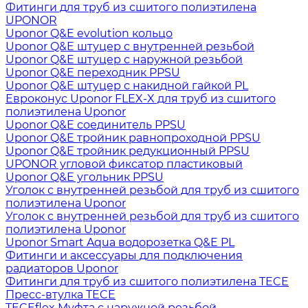
Фитинги для труб из сшитого полиэтилена
UPONOR
Uponor Q&E evolution кольцо
Uponor Q&E штуцер с внутренней резьбой
Uponor Q&E штуцер с наружной резьбой
Uponor Q&E переходник PPSU
Uponor Q&E штуцер с накидной гайкой PL
Евроконус Uponor FLEX-X для труб из сшитого
полиэтилена Uponor
Uponor Q&E соединитель PPSU
Uponor Q&E тройник равнопроходной PPSU
Uponor Q&E тройник редукционный PPSU
UPONOR угловой фиксатор пластиковый
Uponor Q&E угольник PPSU
Уголок с внутренней резьбой для труб из сшитого
полиэтилена Uponor
Уголок с внутренней резьбой для труб из сшитого
полиэтилена Uponor
Uponor Smart Aqua водорозетка Q&E PL
Фитинги и аксессуары для подключения
радиаторов Uponor
Фитинги для труб из сшитого полиэтилена TECE
Пресс-втулка TECE
TECEflex Муфта с наружной резьбой