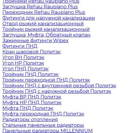
Тройники Rehau Raupiano Plus
Заглушка Rehau Raupiano Plus
Переходник Rehau Raupiano Plus
Фитинги для наружной канализации
Отвод рыжий канализационный
Тройник рыжий канализационный
Заглушка, Муфта, Обратный клапан
Зажимные фитинги Wipex
Фитинги ПНД
Кран шаровой Политэк
Угол ВН Политэк
Угол НР Политэк
Угол ПНД Политэк
Тройник ПНД Политэк
Тройник переходной ПНД Политэк
Тройник ПНД с внутренней резьбой Политэк
Тройник ПНД с наружной резьбой Политэк
Муфта ВР ПНД Политэк
Муфта НР ПНД Политэк
Муфта ПНД Политэк
Муфта переходная ПНД Политэк
Радиаторы отопления
Стальные панельные радиаторы
Панельные радиаторы MILLENNIUM