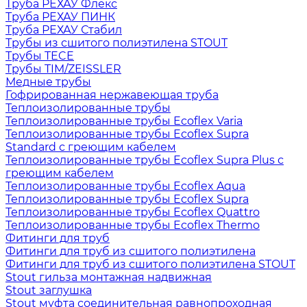
Труба РЕХАУ Флекс
Труба РЕХАУ ПИНК
Труба РЕХАУ Стабил
Трубы из сшитого полиэтилена STOUT
Трубы TECE
Трубы TIM/ZEISSLER
Медные трубы
Гофрированная нержавеющая труба
Теплоизолированные трубы
Теплоизолированные трубы Ecoflex Varia
Теплоизолированные трубы Ecoflex Supra
Standard с греющим кабелем
Теплоизолированные трубы Ecoflex Supra Plus с
греющим кабелем
Теплоизолированные трубы Ecoflex Aqua
Теплоизолированные трубы Ecoflex Supra
Теплоизолированные трубы Ecoflex Quattro
Теплоизолированные трубы Ecoflex Thermo
Фитинги для труб
Фитинги для труб из сшитого полиэтилена
Фитинги для труб из сшитого полиэтилена STOUT
Stout гильза монтажная надвижная
Stout заглушка
Stout муфта соединительная равнопроходная