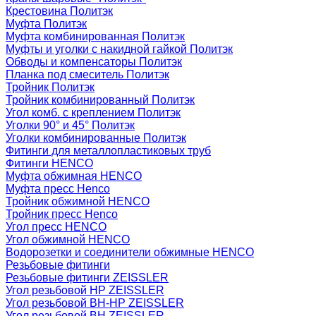
Крестовина Политэк
Муфта Политэк
Муфта комбинированная Политэк
Муфты и уголки с накидной гайкой Политэк
Обводы и компенсаторы Политэк
Планка под смеситель Политэк
Тройник Политэк
Тройник комбинированный Политэк
Угол комб. с креплением Политэк
Уголки 90° и 45° Политэк
Уголки комбинированные Политэк
Фитинги для металлопластиковых труб
Фитинги HENCO
Муфта обжимная HENCO
Муфта пресс Henco
Тройник обжимной HENCO
Тройник пресс Henco
Угол пресс HENCO
Угол обжимной HENCO
Водорозетки и соединители обжимные HENCO
Резьбовые фитинги
Резьбовые фитинги ZEISSLER
Угол резьбовой НР ZEISSLER
Угол резьбовой ВН-НР ZEISSLER
Угол резьбовой ВН ZEISSLER