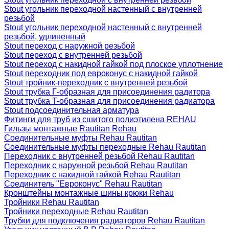
Stout угольник переходной настенный с внутренней
резьбой
Stout угольник переходной настенный с внутренней
резьбой, удлиненный
Stout переход с наружной резьбой
Stout переход с внутренней резьбой
Stout переход с накидной гайкой под плоское уплотнение
Stout переходник под евроконус с накидной гайкой
Stout тройник-переходник с внутренней резьбой
Stout трубка Г-образная для присоединения радитора
Stout трубка T-образная для присоединения радиатора
Stout подсоединительная арматура
Фитинги для труб из сшитого полиэтилена REHAU
Гильзы монтажные Rautitan Rehau
Соединительные муфты Rehau Rautitan
Соединительные муфты переходные Rehau Rautitan
Переходник с внутренней резьбой Rehau Rautitan
Переходник с наружной резьбой Rehau Rautitan
Переходник с накидной гайкой Rehau Rautitan
Соединитель "Евроконус" Rehau Rautitan
Кронштейны монтажные шины крюки Rehau
Тройники Rehau Rautitan
Тройники переходные Rehau Rautitan
Трубки для подключения радиаторов Rehau Rautitan