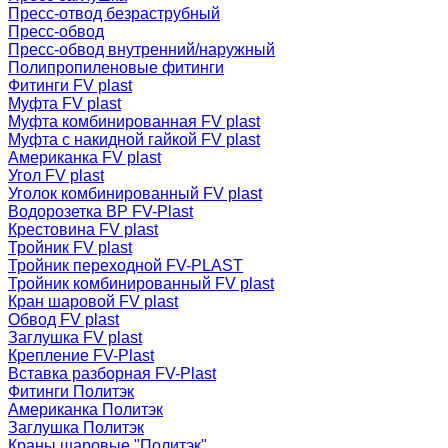
Пресс-отвод безраструбный
Пресс-обвод
Пресс-обвод внутренний/наружный
Полипропиленовые фитинги
Фитинги FV plast
Муфта FV plast
Муфта комбинированная FV plast
Муфта с накидной гайкой FV plast
Американка FV plast
Угол FV plast
Уголок комбинированный FV plast
Водорозетка ВР FV-Plast
Крестовина FV plast
Тройник FV plast
Тройник переходной FV-PLAST
Тройник комбинированный FV plast
Кран шаровой FV plast
Обвод FV plast
Заглушка FV plast
Крепление FV-Plast
Вставка разборная FV-Plast
Фитинги Политэк
Американка Политэк
Заглушка Политэк
Краны шаровые "Политэк"