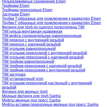
Резьбозажимные соединения Elsen
Тройники Elsen
Тройники переходные Elsen
Заглушки Elsen
Трубки T-образные для подключения к радиатору Elsen
Трубки Г-образные для подключения к радиатору Elsen
Фитинги для труб из сшитого полиэтилена TIM
TIM гильза монтажная надвижная
TIM муфта соединительная равнопроходная
TIM переход с внутренней резьбой
TIM переход с наружной резьбой
TIM угольник равнопроходной
TIM угольник переходной с внутренней резьбой
TIM угольник переходной с наружной резьбой
TIM тройник равнопроходной
TIM тройник-переходник с наружной резьбой
TIM тройник-переходник с внутренней резьбой
TIM заглушка
TIM установочный угол
TIM угольник переходной настенный с внутренней
резьбой
Фитинги для медных труб
Медные фитинги для труб Sanha
Муфты медные под пресс Sanha
Муфты-вставки переходные медные под пресс Sanha