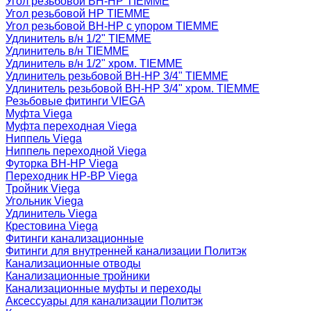
Угол резьбовой ВН-НР TIEMME
Угол резьбовой НР TIEMME
Угол резьбовой ВН-НР с упором TIEMME
Удлинитель в/н 1/2" TIEMME
Удлинитель в/н TIEMME
Удлинитель в/н 1/2" хром. TIEMME
Удлинитель резьбовой ВН-НР 3/4" TIEMME
Удлинитель резьбовой ВН-НР 3/4" хром. TIEMME
Резьбовые фитинги VIEGA
Муфта Viega
Муфта переходная Viega
Ниппель Viega
Ниппель переходной Viega
Футорка ВН-НР Viega
Переходник НР-ВР Viega
Тройник Viega
Угольник Viega
Удлинитель Viega
Крестовина Viega
Фитинги канализационные
Фитинги для внутренней канализации Политэк
Канализационные отводы
Канализационные тройники
Канализационные муфты и переходы
Аксессуары для канализации Политэк