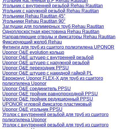
Угольник настенный В.Р Rehau Rautitan
Угольник с внутренней резьбой Rehau Rautitan
Угольник с наружной резьбой Rehau Rautitan
Угольники Rehau Rautitan 45°
Угольники Rehau Rautitan 90°
Заглушки для полимерных труб Rehau Rautitan
Одноплоскостная крестовина Rehau Rautitan
Направляющие отводы и фиксаторы Rehau Rautitan
Фиксирующий желоб Rehau
Фитинги для труб из сшитого полиэтилена UPONOR
Uponor Q&E evolution кольцо
Uponor Q&E штуцер с внутренней резьбой
Uponor Q&E штуцер с наружной резьбой
Uponor Q&E переходник PPSU
Uponor Q&E штуцер с накидной гайкой PL
Евроконус Uponor FLEX-X для труб из сшитого
полиэтилена Uponor
Uponor Q&E соединитель PPSU
Uponor Q&E тройник равнопроходной PPSU
Uponor Q&E тройник редукционный PPSU
UPONOR угловой фиксатор пластиковый
Uponor Q&E угольник PPSU
Уголок с внутренней резьбой для труб из сшитого
полиэтилена Uponor
Уголок с внутренней резьбой для труб из сшитого