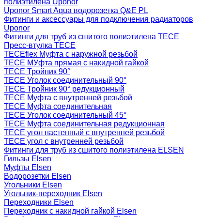
полиэтилена Uponor
Uponor Smart Aqua водорозетка Q&E PL
Фитинги и аксессуары для подключения радиаторов
Uponor
Фитинги для труб из сшитого полиэтилена TECE
Пресс-втулка TECE
TECEflex Муфта с наружной резьбой
TECE МУфта прямая с накидной гайкой
TECE Тройник 90°
TECE Уголок соединительный 90°
TECE Тройник 90° редукционный
TECE Муфта с внутренней резьбой
TECE Муфта соединительная
TECE Уголок соединительный 45°
TECE Муфта соединительная редукционная
TECE угол настенный с внутренней резьбой
TECE угол с внутренней резьбой
Фитинги для труб из сшитого полиэтилена ELSEN
Гильзы Elsen
Муфты Elsen
Водорозетки Elsen
Угольники Elsen
Угольник-переходник Elsen
Переходники Elsen
Переходник с накидной гайкой Elsen