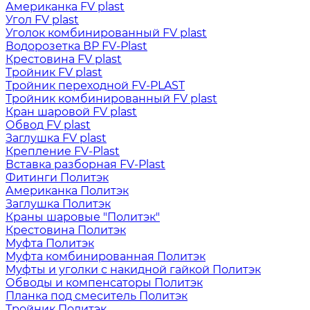
Американка FV plast
Угол FV plast
Уголок комбинированный FV plast
Водорозетка ВР FV-Plast
Крестовина FV plast
Тройник FV plast
Тройник переходной FV-PLAST
Тройник комбинированный FV plast
Кран шаровой FV plast
Обвод FV plast
Заглушка FV plast
Крепление FV-Plast
Вставка разборная FV-Plast
Фитинги Политэк
Американка Политэк
Заглушка Политэк
Краны шаровые "Политэк"
Крестовина Политэк
Муфта Политэк
Муфта комбинированная Политэк
Муфты и уголки с накидной гайкой Политэк
Обводы и компенсаторы Политэк
Планка под смеситель Политэк
Тройник Политэк