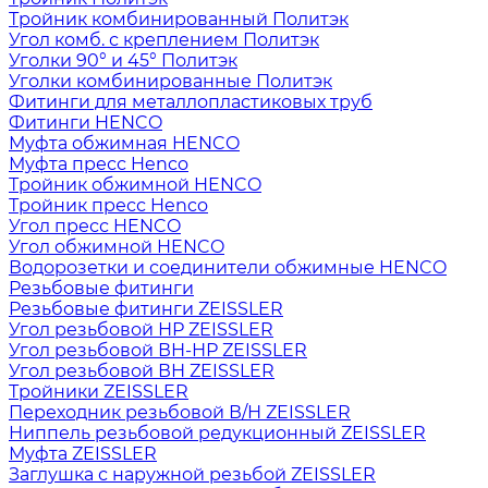
Тройник комбинированный Политэк
Угол комб. с креплением Политэк
Уголки 90° и 45° Политэк
Уголки комбинированные Политэк
Фитинги для металлопластиковых труб
Фитинги HENCO
Муфта обжимная HENCO
Муфта пресс Henco
Тройник обжимной HENCO
Тройник пресс Henco
Угол пресс HENCO
Угол обжимной HENCO
Водорозетки и соединители обжимные HENCO
Резьбовые фитинги
Резьбовые фитинги ZEISSLER
Угол резьбовой НР ZEISSLER
Угол резьбовой ВН-НР ZEISSLER
Угол резьбовой ВН ZEISSLER
Тройники ZEISSLER
Переходник резьбовой В/Н ZEISSLER
Ниппель резьбовой редукционный ZEISSLER
Муфта ZEISSLER
Заглушка с наружной резьбой ZEISSLER