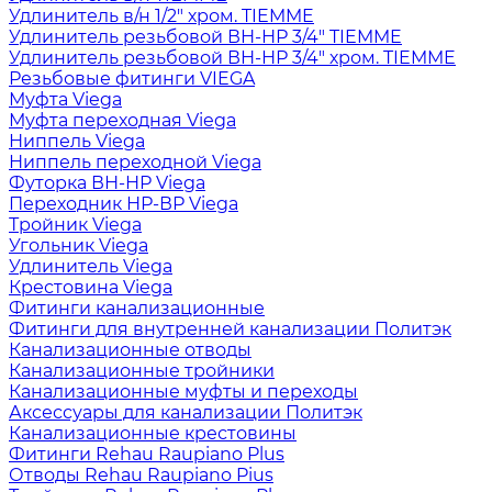
Удлинитель в/н 1/2" хром. TIEMME
Удлинитель резьбовой ВН-НР 3/4" TIEMME
Удлинитель резьбовой ВН-НР 3/4" хром. TIEMME
Резьбовые фитинги VIEGA
Муфта Viega
Муфта переходная Viega
Ниппель Viega
Ниппель переходной Viega
Футорка ВН-НР Viega
Переходник НР-ВР Viega
Тройник Viega
Угольник Viega
Удлинитель Viega
Крестовина Viega
Фитинги канализационные
Фитинги для внутренней канализации Политэк
Канализационные отводы
Канализационные тройники
Канализационные муфты и переходы
Аксессуары для канализации Политэк
Канализационные крестовины
Фитинги Rehau Raupiano Plus
Отводы Rehau Raupiano Pius