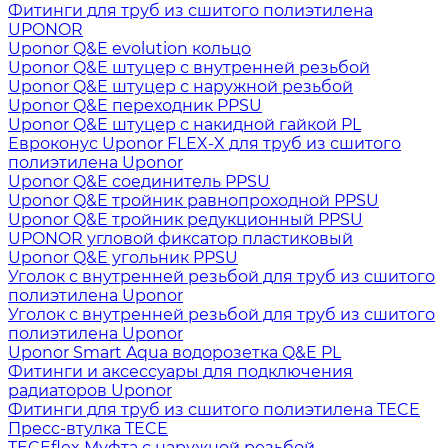
Фитинги для труб из сшитого полиэтилена
UPONOR
Uponor Q&E evolution кольцо
Uponor Q&E штуцер с внутренней резьбой
Uponor Q&E штуцер с наружной резьбой
Uponor Q&E переходник PPSU
Uponor Q&E штуцер с накидной гайкой PL
Евроконус Uponor FLEX-X для труб из сшитого
полиэтилена Uponor
Uponor Q&E соединитель PPSU
Uponor Q&E тройник равнопроходной PPSU
Uponor Q&E тройник редукционный PPSU
UPONOR угловой фиксатор пластиковый
Uponor Q&E угольник PPSU
Уголок с внутренней резьбой для труб из сшитого
полиэтилена Uponor
Уголок с внутренней резьбой для труб из сшитого
полиэтилена Uponor
Uponor Smart Aqua водорозетка Q&E PL
Фитинги и аксессуары для подключения
радиаторов Uponor
Фитинги для труб из сшитого полиэтилена TECE
Пресс-втулка TECE
TECEflex Муфта с наружной резьбой