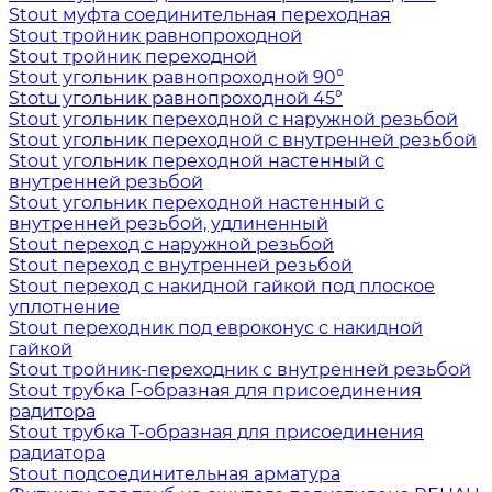
Stout муфта соединительная переходная
Stout тройник равнопроходной
Stout тройник переходной
Stout угольник равнопроходной 90°
Stotu угольник равнопроходной 45°
Stout угольник переходной с наружной резьбой
Stout угольник переходной с внутренней резьбой
Stout угольник переходной настенный с
внутренней резьбой
Stout угольник переходной настенный с
внутренней резьбой, удлиненный
Stout переход с наружной резьбой
Stout переход с внутренней резьбой
Stout переход с накидной гайкой под плоское
уплотнение
Stout переходник под евроконус с накидной
гайкой
Stout тройник-переходник с внутренней резьбой
Stout трубка Г-образная для присоединения
радитора
Stout трубка T-образная для присоединения
радиатора
Stout подсоединительная арматура