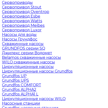
Сервоприводы
Сервопривод Stout
Сервопривод Oventrop
Сервопривод Esbe
Сервопривод Watts
Сервопривод Meibes
Сервопривод Luxor
Насосы для воды
Насосы Грундфос
Скважинные насосы
GRUNDFOS серии SQ
Джилекс серии Водомет
Belamos скважинные насосы
WILO скважинные насосы
Циркуляционные насосы
Циркуляционные насосы Grundfos
Grundfos UP
Grundfos UPS
Grundfos COMFORT
Grundfos ALPHA2
Grundfos ALPHA1 L
Циркуляционные насосы WILO
Насосные станции
Grundfos насосные станции