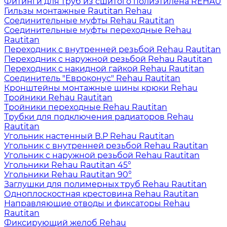
Фитинги для труб из сшитого полиэтилена REHAU
Гильзы монтажные Rautitan Rehau
Соединительные муфты Rehau Rautitan
Соединительные муфты переходные Rehau
Rautitan
Переходник с внутренней резьбой Rehau Rautitan
Переходник с наружной резьбой Rehau Rautitan
Переходник с накидной гайкой Rehau Rautitan
Соединитель "Евроконус" Rehau Rautitan
Кронштейны монтажные шины крюки Rehau
Тройники Rehau Rautitan
Тройники переходные Rehau Rautitan
Трубки для подключения радиаторов Rehau
Rautitan
Угольник настенный В.Р Rehau Rautitan
Угольник с внутренней резьбой Rehau Rautitan
Угольник с наружной резьбой Rehau Rautitan
Угольники Rehau Rautitan 45°
Угольники Rehau Rautitan 90°
Заглушки для полимерных труб Rehau Rautitan
Одноплоскостная крестовина Rehau Rautitan
Направляющие отводы и фиксаторы Rehau
Rautitan
Фиксирующий желоб Rehau