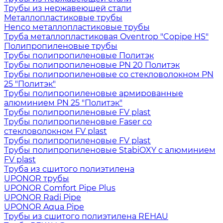
Трубы из нержавеющей стали
Металлопластиковые трубы
Henco металлопластиковые трубы
Труба металлопластиковая Oventrop "Copipe HS"
Полипропиленовые трубы
Трубы полипропиленовые Политэк
Трубы полипропиленовые PN 20 Политэк
Трубы полипропиленовые со стекловолокном PN
25 "Политэк"
Трубы полипропиленовые армированные
алюминием PN 25 "Политэк"
Трубы полипропиленовые FV plast
Трубы полипропиленовые Faser со
стекловолокном FV plast
Трубы полипропиленовые FV plast
Трубы полипропиленовые StabiOXY с алюминием
FV plast
Труба из сшитого полиэтилена
UPONOR трубы
UPONOR Comfort Pipe Plus
UPONOR Radi Pipe
UPONOR Aqua Pipe
Трубы из сшитого полиэтилена REHAU