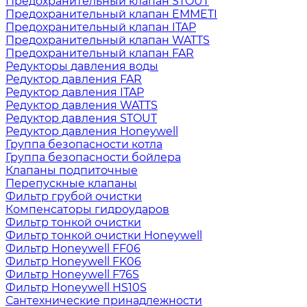
Предохранительный клапан STOUT
Предохранительный клапан EMMETI
Предохранительный клапан ITAP
Предохранительный клапан WATTS
Предохранительный клапан FAR
Редукторы давления воды
Редуктор давления FAR
Редуктор давления ITAP
Редуктор давления WATTS
Редуктор давления STOUT
Редуктор давления Honeywell
Группа безопасности котла
Группа безопасности бойлера
Клапаны подпиточные
Перепускные клапаны
Фильтр грубой очистки
Компенсаторы гидроударов
Фильтр тонкой очистки
Фильтр тонкой очистки Honeywell
Фильтр Honeywell FF06
Фильтр Honeywell FK06
Фильтр Honeywell F76S
Фильтр Honeywell HS10S
Сантехнические принадлежности