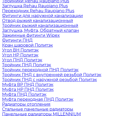
Тройники Rehau Raupiano Plus
Заглушка Rehau Raupiano Plus
Переходник Rehau Raupiano Plus
Фитинги для наружной канализации
Отвод рыжий канализационный
Тройник рыжий канализационный
Заглушка, Муфта, Обратный клапан
Зажимные фитинги Wipex
Фитинги ПНД
Кран шаровой Политэк
Угол ВН Политэк
Угол НР Политэк
Угол ПНД Политэк
Тройник ПНД Политэк
Тройник переходной ПНД Политэк
Тройник ПНД с внутренней резьбой Политэк
Тройник ПНД с наружной резьбой Политэк
Муфта ВР ПНД Политэк
Муфта НР ПНД Политэк
Муфта ПНД Политэк
Муфта переходная ПНД Политэк
Радиаторы отопления
Стальные панельные радиаторы
Панельные радиаторы MILLENNIUM