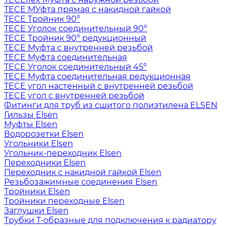
TECE МУфта прямая с накидной гайкой
TECE Тройник 90°
TECE Уголок соединительный 90°
TECE Тройник 90° редукционный
TECE Муфта с внутренней резьбой
TECE Муфта соединительная
TECE Уголок соединительный 45°
TECE Муфта соединительная редукционная
TECE угол настенный с внутренней резьбой
TECE угол с внутренней резьбой
Фитинги для труб из сшитого полиэтилена ELSEN
Гильзы Elsen
Муфты Elsen
Водорозетки Elsen
Угольники Elsen
Угольник-переходник Elsen
Переходники Elsen
Переходник с накидной гайкой Elsen
Резьбозажимные соединения Elsen
Тройники Elsen
Тройники переходные Elsen
Заглушки Elsen
Трубки T-образные для подключения к радиатору