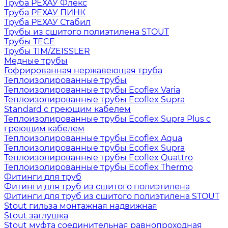
Труба РЕХАУ Флекс
Труба РЕХАУ ПИНК
Труба РЕХАУ Стабил
Трубы из сшитого полиэтилена STOUT
Трубы TECE
Трубы TIM/ZEISSLER
Медные трубы
Гофрированная нержавеющая труба
Теплоизолированные трубы
Теплоизолированные трубы Ecoflex Varia
Теплоизолированные трубы Ecoflex Supra
Standard с греющим кабелем
Теплоизолированные трубы Ecoflex Supra Plus с
греющим кабелем
Теплоизолированные трубы Ecoflex Aqua
Теплоизолированные трубы Ecoflex Supra
Теплоизолированные трубы Ecoflex Quattro
Теплоизолированные трубы Ecoflex Thermo
Фитинги для труб
Фитинги для труб из сшитого полиэтилена
Фитинги для труб из сшитого полиэтилена STOUT
Stout гильза монтажная надвижная
Stout заглушка
Stout муфта соединительная равнопроходная