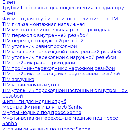
Elsen
Трубки Г-образные для подключения к радиатору
Elsen
Фитинги для труб из сшитого полиэтилена TIM
TIM гильза монтажная надвижная
TIM муфта соединительная равнопроходная
TIM переход с внутренней резьбой
TIM переход с наружной резьбой
TIM угольник равнопроходной
TIM угольник переходной с внутренней резьбой
TIM угольник переходной с наружной резьбой
TIM тройник равнопроходной
TIM тройник-переходник с наружной резьбой
TIM тройник-переходник с внутренней резьбой
TIM заглушка
TIM установочный угол
TIM угольник переходной настенный с внутренней
резьбой
Фитинги для медных труб
Медные фитинги для труб Sanha
Муфты медные под пресс Sanha
Муфты-вставки переходные медные под пресс
Sanha
Угольники медные под пресс Sanha