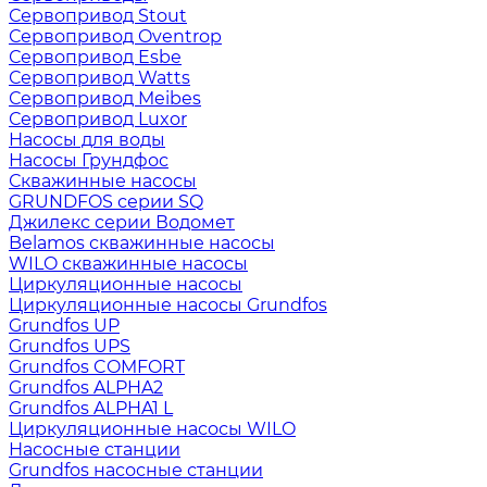
Сервопривод Stout
Сервопривод Oventrop
Сервопривод Esbe
Сервопривод Watts
Сервопривод Meibes
Сервопривод Luxor
Насосы для воды
Насосы Грундфос
Скважинные насосы
GRUNDFOS серии SQ
Джилекс серии Водомет
Belamos скважинные насосы
WILO скважинные насосы
Циркуляционные насосы
Циркуляционные насосы Grundfos
Grundfos UP
Grundfos UPS
Grundfos COMFORT
Grundfos ALPHA2
Grundfos ALPHA1 L
Циркуляционные насосы WILO
Насосные станции
Grundfos насосные станции