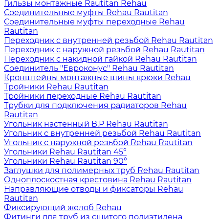
Гильзы монтажные Rautitan Rehau
Соединительные муфты Rehau Rautitan
Соединительные муфты переходные Rehau
Rautitan
Переходник с внутренней резьбой Rehau Rautitan
Переходник с наружной резьбой Rehau Rautitan
Переходник с накидной гайкой Rehau Rautitan
Соединитель "Евроконус" Rehau Rautitan
Кронштейны монтажные шины крюки Rehau
Тройники Rehau Rautitan
Тройники переходные Rehau Rautitan
Трубки для подключения радиаторов Rehau
Rautitan
Угольник настенный В.Р Rehau Rautitan
Угольник с внутренней резьбой Rehau Rautitan
Угольник с наружной резьбой Rehau Rautitan
Угольники Rehau Rautitan 45°
Угольники Rehau Rautitan 90°
Заглушки для полимерных труб Rehau Rautitan
Одноплоскостная крестовина Rehau Rautitan
Направляющие отводы и фиксаторы Rehau
Rautitan
Фиксирующий желоб Rehau
Фитинги для труб из сшитого полиэтилена