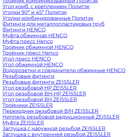
Тройник комбинированный Политэк
Угол комб. с креплением Политэк
Уголки 90° и 45° Политэк
Уголки комбинированные Политэк
Фитинги для металлопластиковых труб
Фитинги HENCO
Муфта обжимная HENCO
Муфта пресс Henco
Тройник обжимной HENCO
Тройник пресс Henco
Угол пресс HENCO
Угол обжимной HENCO
Водорозетки и соединители обжимные HENCO
Резьбовые фитинги
Резьбовые фитинги ZEISSLER
Угол резьбовой НР ZEISSLER
Угол резьбовой ВН-НР ZEISSLER
Угол резьбовой ВН ZEISSLER
Тройники ZEISSLER
Переходник резьбовой В/Н ZEISSLER
Ниппель резьбовой редукционный ZEISSLER
Муфта ZEISSLER
Заглушка с наружной резьбой ZEISSLER
Заглушка с внутренней резьбой ZEISSLER