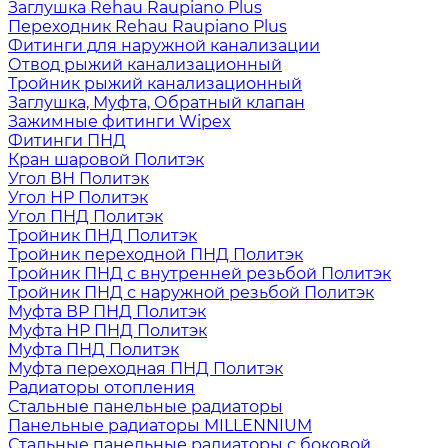
Заглушка Rehau Raupiano Plus
Переходник Rehau Raupiano Plus
Фитинги для наружной канализации
Отвод рыжий канализационный
Тройник рыжий канализационный
Заглушка, Муфта, Обратный клапан
Зажимные фитинги Wipex
Фитинги ПНД
Кран шаровой Политэк
Угол ВН Политэк
Угол НР Политэк
Угол ПНД Политэк
Тройник ПНД Политэк
Тройник переходной ПНД Политэк
Тройник ПНД с внутренней резьбой Политэк
Тройник ПНД с наружной резьбой Политэк
Муфта ВР ПНД Политэк
Муфта НР ПНД Политэк
Муфта ПНД Политэк
Муфта переходная ПНД Политэк
Радиаторы отопления
Стальные панельные радиаторы
Панельные радиаторы MILLENNIUM
Стальные панельные радиаторы с боковой