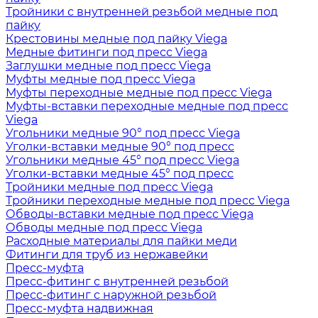
Тройники с внутренней резьбой медные под
пайку
Крестовины медные под пайку Viega
Медные фитинги под пресс Viega
Заглушки медные под пресс Viega
Муфты медные под пресс Viega
Муфты переходные медные под пресс Viega
Муфты-вставки переходные медные под пресс
Viega
Угольники медные 90° под пресс Viega
Уголки-вставки медные 90° под пресс
Угольники медные 45° под пресс Viega
Уголки-вставки медные 45° под пресс
Тройники медные под пресс Viega
Тройники переходные медные под пресс Viega
Обводы-вставки медные под пресс Viega
Обводы медные под пресс Viega
Расходные материалы для пайки меди
Фитинги для труб из нержавейки
Пресс-муфта
Пресс-фитинг с внутренней резьбой
Пресс-фитинг с наружной резьбой
Пресс-муфта надвижная