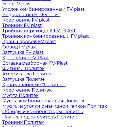
Угол FV plast
Уголок комбинированный FV plast
Водорозетка ВР FV-Plast
Крестовина FV plast
Тройник FV plast
Тройник переходной FV-PLAST
Тройник комбинированный FV plast
Кран шаровой FV plast
Обвод FV plast
Заглушка FV plast
Крепление FV-Plast
Вставка разборная FV-Plast
Фитинги Политэк
Американка Политэк
Заглушка Политэк
Краны шаровые "Политэк"
Крестовина Политэк
Муфта Политэк
Муфта комбинированная Политэк
Муфты и уголки с накидной гайкой Политэк
Обводы и компенсаторы Политэк
Планка под смеситель Политэк
Тройник Политэк