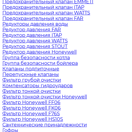
Предохранительный клапан EMMETI
Предохранительный клапан ITAP
Предохранительный клапан WATTS
Предохранительный клапан FAR
Редукторы давления воды
Редуктор давления FAR
Редуктор давления ITAP
Редуктор давления WATTS
Редуктор давления STOUT
Редуктор давления Honeywell
Группа безопасности котла
Группа безопасности бойлера
Клапаны подпиточные
Перепускные клапаны
Фильтр грубой очистки
Компенсаторы гидроударов
Фильтр тонкой очистки
Фильтр тонкой очистки Honeywell
Фильтр Honeywell FF06
Фильтр Honeywell FK06
Фильтр Honeywell F76S
Фильтр Honeywell HS10S
Сантехнические принадлежности
Гофры