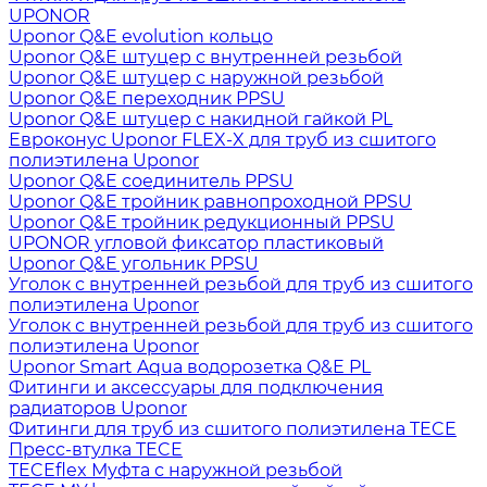
UPONOR
Uponor Q&E evolution кольцо
Uponor Q&E штуцер с внутренней резьбой
Uponor Q&E штуцер с наружной резьбой
Uponor Q&E переходник PPSU
Uponor Q&E штуцер с накидной гайкой PL
Евроконус Uponor FLEX-X для труб из сшитого
полиэтилена Uponor
Uponor Q&E соединитель PPSU
Uponor Q&E тройник равнопроходной PPSU
Uponor Q&E тройник редукционный PPSU
UPONOR угловой фиксатор пластиковый
Uponor Q&E угольник PPSU
Уголок с внутренней резьбой для труб из сшитого
полиэтилена Uponor
Уголок с внутренней резьбой для труб из сшитого
полиэтилена Uponor
Uponor Smart Aqua водорозетка Q&E PL
Фитинги и аксессуары для подключения
радиаторов Uponor
Фитинги для труб из сшитого полиэтилена TECE
Пресс-втулка TECE
TECEflex Муфта с наружной резьбой