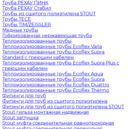
Труба РЕХАУ ПИНК
Труба РЕХАУ Стабил
Трубы из сшитого полиэтилена STOUT
Трубы TECE
Трубы TIM/ZEISSLER
Медные трубы
Гофрированная нержавеющая труба
Теплоизолированные трубы
Теплоизолированные трубы Ecoflex Varia
Теплоизолированные трубы Ecoflex Supra
Standard с греющим кабелем
Теплоизолированные трубы Ecoflex Supra Plus с
греющим кабелем
Теплоизолированные трубы Ecoflex Aqua
Теплоизолированные трубы Ecoflex Supra
Теплоизолированные трубы Ecoflex Quattro
Теплоизолированные трубы Ecoflex Thermo
Фитинги для труб
Фитинги для труб из сшитого полиэтилена
Фитинги для труб из сшитого полиэтилена STOUT
Stout гильза монтажная надвижная
Stout заглушка
Stout муфта соединительная равнопроходная
Stout муфта соединительная переходная