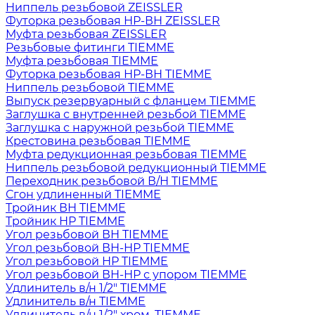
Ниппель резьбовой ZEISSLER
Футорка резьбовая НР-ВН ZEISSLER
Муфта резьбовая ZEISSLER
Резьбовые фитинги TIEMME
Муфта резьбовая TIEMME
Футорка резьбовая НР-ВН TIEMME
Ниппель резьбовой TIEMME
Выпуск резервуарный с фланцем TIEMME
Заглушка с внутренней резьбой TIEMME
Заглушка с наружной резьбой TIEMME
Крестовина резьбовая TIEMME
Муфта редукционная резьбовая TIEMME
Ниппель резьбовой редукционный TIEMME
Переходник резьбовой В/Н TIEMME
Сгон удлиненный TIEMME
Тройник ВН TIEMME
Тройник НР TIEMME
Угол резьбовой ВН TIEMME
Угол резьбовой ВН-НР TIEMME
Угол резьбовой НР TIEMME
Угол резьбовой ВН-НР с упором TIEMME
Удлинитель в/н 1/2" TIEMME
Удлинитель в/н TIEMME
Удлинитель в/н 1/2" хром. TIEMME