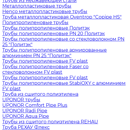
Трубы из нержавеющей стали
Металлопластиковые трубы
Henco металлопластиковые трубы
Труба металлопластиковая Oventrop "Copipe HS"
Полипропиленовые трубы
Трубы полипропиленовые Политэк
Трубы полипропиленовые PN 20 Политэк
Трубы полипропиленовые со стекловолокном PN
25 "Политэк"
Трубы полипропиленовые армированные
алюминием PN 25 "Политэк"
Трубы полипропиленовые FV plast
Трубы полипропиленовые Faser со
стекловолокном FV plast
Трубы полипропиленовые FV plast
Трубы полипропиленовые StabiOXY с алюминием
FV plast
Труба из сшитого полиэтилена
UPONOR трубы
UPONOR Comfort Pipe Plus
UPONOR Radi Pipe
UPONOR Aqua Pipe
Трубы из сшитого полиэтилена REHAU
Труба РЕХАУ Флекс