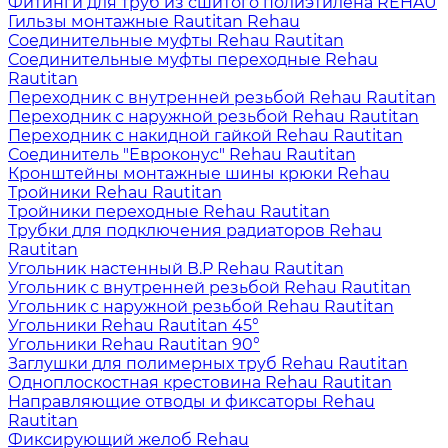
Фитинги для труб из сшитого полиэтилена REHAU
Гильзы монтажные Rautitan Rehau
Соединительные муфты Rehau Rautitan
Соединительные муфты переходные Rehau
Rautitan
Переходник с внутренней резьбой Rehau Rautitan
Переходник с наружной резьбой Rehau Rautitan
Переходник с накидной гайкой Rehau Rautitan
Соединитель "Евроконус" Rehau Rautitan
Кронштейны монтажные шины крюки Rehau
Тройники Rehau Rautitan
Тройники переходные Rehau Rautitan
Трубки для подключения радиаторов Rehau
Rautitan
Угольник настенный В.Р Rehau Rautitan
Угольник с внутренней резьбой Rehau Rautitan
Угольник с наружной резьбой Rehau Rautitan
Угольники Rehau Rautitan 45°
Угольники Rehau Rautitan 90°
Заглушки для полимерных труб Rehau Rautitan
Одноплоскостная крестовина Rehau Rautitan
Направляющие отводы и фиксаторы Rehau
Rautitan
Фиксирующий желоб Rehau