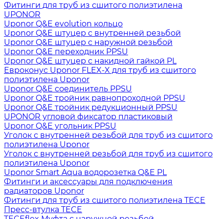
Фитинги для труб из сшитого полиэтилена
UPONOR
Uponor Q&E evolution кольцо
Uponor Q&E штуцер с внутренней резьбой
Uponor Q&E штуцер с наружной резьбой
Uponor Q&E переходник PPSU
Uponor Q&E штуцер с накидной гайкой PL
Евроконус Uponor FLEX-X для труб из сшитого
полиэтилена Uponor
Uponor Q&E соединитель PPSU
Uponor Q&E тройник равнопроходной PPSU
Uponor Q&E тройник редукционный PPSU
UPONOR угловой фиксатор пластиковый
Uponor Q&E угольник PPSU
Уголок с внутренней резьбой для труб из сшитого
полиэтилена Uponor
Уголок с внутренней резьбой для труб из сшитого
полиэтилена Uponor
Uponor Smart Aqua водорозетка Q&E PL
Фитинги и аксессуары для подключения
радиаторов Uponor
Фитинги для труб из сшитого полиэтилена TECE
Пресс-втулка TECE
TECEflex Муфта с наружной резьбой