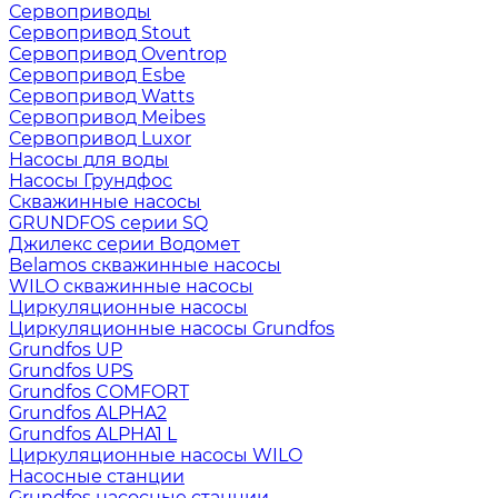
Сервоприводы
Сервопривод Stout
Сервопривод Oventrop
Сервопривод Esbe
Сервопривод Watts
Сервопривод Meibes
Сервопривод Luxor
Насосы для воды
Насосы Грундфос
Скважинные насосы
GRUNDFOS серии SQ
Джилекс серии Водомет
Belamos скважинные насосы
WILO скважинные насосы
Циркуляционные насосы
Циркуляционные насосы Grundfos
Grundfos UP
Grundfos UPS
Grundfos COMFORT
Grundfos ALPHA2
Grundfos ALPHA1 L
Циркуляционные насосы WILO
Насосные станции
Grundfos насосные станции