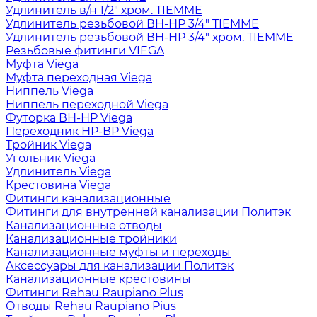
Удлинитель в/н 1/2" хром. TIEMME
Удлинитель резьбовой ВН-НР 3/4" TIEMME
Удлинитель резьбовой ВН-НР 3/4" хром. TIEMME
Резьбовые фитинги VIEGA
Муфта Viega
Муфта переходная Viega
Ниппель Viega
Ниппель переходной Viega
Футорка ВН-НР Viega
Переходник НР-ВР Viega
Тройник Viega
Угольник Viega
Удлинитель Viega
Крестовина Viega
Фитинги канализационные
Фитинги для внутренней канализации Политэк
Канализационные отводы
Канализационные тройники
Канализационные муфты и переходы
Аксессуары для канализации Политэк
Канализационные крестовины
Фитинги Rehau Raupiano Plus
Отводы Rehau Raupiano Pius