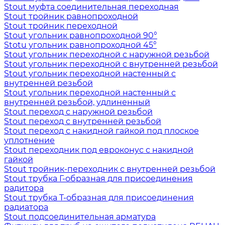
Stout муфта соединительная переходная
Stout тройник равнопроходной
Stout тройник переходной
Stout угольник равнопроходной 90°
Stotu угольник равнопроходной 45°
Stout угольник переходной с наружной резьбой
Stout угольник переходной с внутренней резьбой
Stout угольник переходной настенный с
внутренней резьбой
Stout угольник переходной настенный с
внутренней резьбой, удлиненный
Stout переход с наружной резьбой
Stout переход с внутренней резьбой
Stout переход с накидной гайкой под плоское
уплотнение
Stout переходник под евроконус с накидной
гайкой
Stout тройник-переходник с внутренней резьбой
Stout трубка Г-образная для присоединения
радитора
Stout трубка T-образная для присоединения
радиатора
Stout подсоединительная арматура