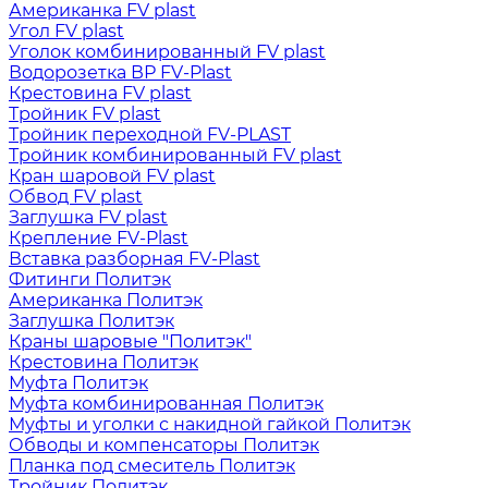
Американка FV plast
Угол FV plast
Уголок комбинированный FV plast
Водорозетка ВР FV-Plast
Крестовина FV plast
Тройник FV plast
Тройник переходной FV-PLAST
Тройник комбинированный FV plast
Кран шаровой FV plast
Обвод FV plast
Заглушка FV plast
Крепление FV-Plast
Вставка разборная FV-Plast
Фитинги Политэк
Американка Политэк
Заглушка Политэк
Краны шаровые "Политэк"
Крестовина Политэк
Муфта Политэк
Муфта комбинированная Политэк
Муфты и уголки с накидной гайкой Политэк
Обводы и компенсаторы Политэк
Планка под смеситель Политэк
Тройник Политэк