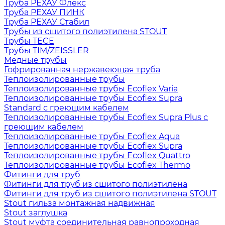
Труба РЕХАУ Флекс
Труба РЕХАУ ПИНК
Труба РЕХАУ Стабил
Трубы из сшитого полиэтилена STOUT
Трубы TECE
Трубы TIM/ZEISSLER
Медные трубы
Гофрированная нержавеющая труба
Теплоизолированные трубы
Теплоизолированные трубы Ecoflex Varia
Теплоизолированные трубы Ecoflex Supra
Standard с греющим кабелем
Теплоизолированные трубы Ecoflex Supra Plus с
греющим кабелем
Теплоизолированные трубы Ecoflex Aqua
Теплоизолированные трубы Ecoflex Supra
Теплоизолированные трубы Ecoflex Quattro
Теплоизолированные трубы Ecoflex Thermo
Фитинги для труб
Фитинги для труб из сшитого полиэтилена
Фитинги для труб из сшитого полиэтилена STOUT
Stout гильза монтажная надвижная
Stout заглушка
Stout муфта соединительная равнопроходная