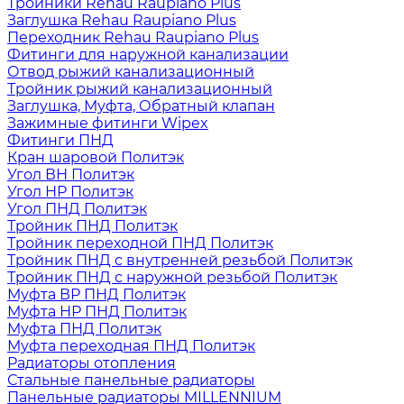
Тройники Rehau Raupiano Plus
Заглушка Rehau Raupiano Plus
Переходник Rehau Raupiano Plus
Фитинги для наружной канализации
Отвод рыжий канализационный
Тройник рыжий канализационный
Заглушка, Муфта, Обратный клапан
Зажимные фитинги Wipex
Фитинги ПНД
Кран шаровой Политэк
Угол ВН Политэк
Угол НР Политэк
Угол ПНД Политэк
Тройник ПНД Политэк
Тройник переходной ПНД Политэк
Тройник ПНД с внутренней резьбой Политэк
Тройник ПНД с наружной резьбой Политэк
Муфта ВР ПНД Политэк
Муфта НР ПНД Политэк
Муфта ПНД Политэк
Муфта переходная ПНД Политэк
Радиаторы отопления
Стальные панельные радиаторы
Панельные радиаторы MILLENNIUM