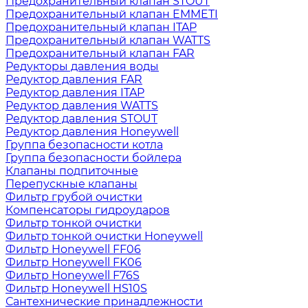
Предохранительный клапан STOUT
Предохранительный клапан EMMETI
Предохранительный клапан ITAP
Предохранительный клапан WATTS
Предохранительный клапан FAR
Редукторы давления воды
Редуктор давления FAR
Редуктор давления ITAP
Редуктор давления WATTS
Редуктор давления STOUT
Редуктор давления Honeywell
Группа безопасности котла
Группа безопасности бойлера
Клапаны подпиточные
Перепускные клапаны
Фильтр грубой очистки
Компенсаторы гидроударов
Фильтр тонкой очистки
Фильтр тонкой очистки Honeywell
Фильтр Honeywell FF06
Фильтр Honeywell FK06
Фильтр Honeywell F76S
Фильтр Honeywell HS10S
Сантехнические принадлежности