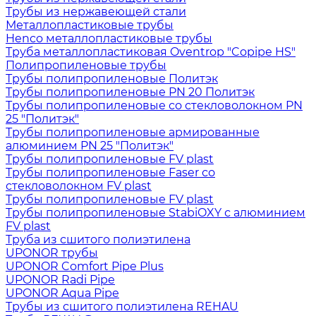
Трубы из нержавеющей стали
Металлопластиковые трубы
Henco металлопластиковые трубы
Труба металлопластиковая Oventrop "Copipe HS"
Полипропиленовые трубы
Трубы полипропиленовые Политэк
Трубы полипропиленовые PN 20 Политэк
Трубы полипропиленовые со стекловолокном PN
25 "Политэк"
Трубы полипропиленовые армированные
алюминием PN 25 "Политэк"
Трубы полипропиленовые FV plast
Трубы полипропиленовые Faser со
стекловолокном FV plast
Трубы полипропиленовые FV plast
Трубы полипропиленовые StabiOXY с алюминием
FV plast
Труба из сшитого полиэтилена
UPONOR трубы
UPONOR Comfort Pipe Plus
UPONOR Radi Pipe
UPONOR Aqua Pipe
Трубы из сшитого полиэтилена REHAU