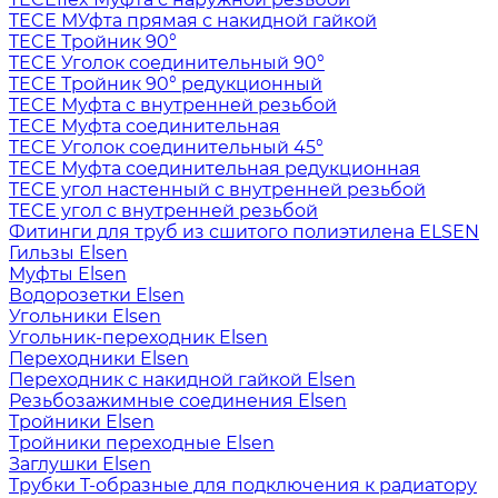
TECE МУфта прямая с накидной гайкой
TECE Тройник 90°
TECE Уголок соединительный 90°
TECE Тройник 90° редукционный
TECE Муфта с внутренней резьбой
TECE Муфта соединительная
TECE Уголок соединительный 45°
TECE Муфта соединительная редукционная
TECE угол настенный с внутренней резьбой
TECE угол с внутренней резьбой
Фитинги для труб из сшитого полиэтилена ELSEN
Гильзы Elsen
Муфты Elsen
Водорозетки Elsen
Угольники Elsen
Угольник-переходник Elsen
Переходники Elsen
Переходник с накидной гайкой Elsen
Резьбозажимные соединения Elsen
Тройники Elsen
Тройники переходные Elsen
Заглушки Elsen
Трубки T-образные для подключения к радиатору