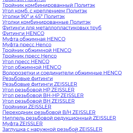
Тройник комбинированный Политэк
Угол комб. с креплением Политэк
Уголки 90° и 45° Политэк
Уголки комбинированные Политэк
Фитинги для металлопластиковых труб
Фитинги HENCO
Муфта обжимная HENCO
Муфта пресс Henco
Тройник обжимной HENCO
Тройник пресс Henco
Угол пресс HENCO
Угол обжимной HENCO
Водорозетки и соединители обжимные HENCO
Резьбовые фитинги
Резьбовые фитинги ZEISSLER
Угол резьбовой НР ZEISSLER
Угол резьбовой ВН-НР ZEISSLER
Угол резьбовой ВН ZEISSLER
Тройники ZEISSLER
Переходник резьбовой В/Н ZEISSLER
Ниппель резьбовой редукционный ZEISSLER
Муфта ZEISSLER
Заглушка с наружной резьбой ZEISSLER