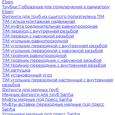
Elsen
Трубки Г-образные для подключения к радиатору
Elsen
Фитинги для труб из сшитого полиэтилена TIM
TIM гильза монтажная надвижная
TIM муфта соединительная равнопроходная
TIM переход с внутренней резьбой
TIM переход с наружной резьбой
TIM угольник равнопроходной
TIM угольник переходной с внутренней резьбой
TIM угольник переходной с наружной резьбой
TIM тройник равнопроходной
TIM тройник-переходник с наружной резьбой
TIM тройник-переходник с внутренней резьбой
TIM заглушка
TIM установочный угол
TIM угольник переходной настенный с внутренней
резьбой
Фитинги для медных труб
Медные фитинги для труб Sanha
Муфты медные под пресс Sanha
Муфты-вставки переходные медные под пресс
Sanha
Угольники медные под пресс Sanha