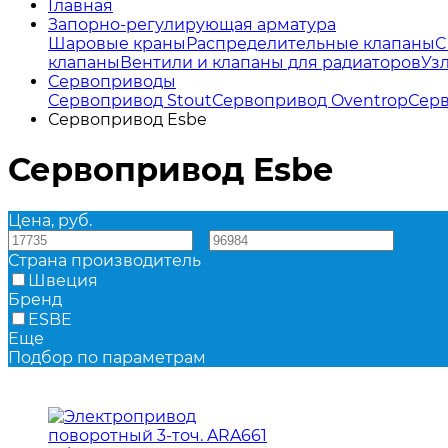
Главная
Запорно-регулирующая арматура
Шаровые краны
Распределительные клапаны
C
клапаны
Вентили и клапаны для радиаторов
Уз
Сервоприводы
Сервопривод Stout
Сервопривод Oventrop
Серв
Сервопривод Esbe
Сервопривод Esbe
Цена, руб.
—
Страна производитель
Швеция
Бренд
ESBE
Еще
Подбор по параметрам