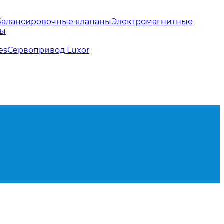
Балансировочные клапаны
Электромагнитные
ды
es
Сервопривод Luxor