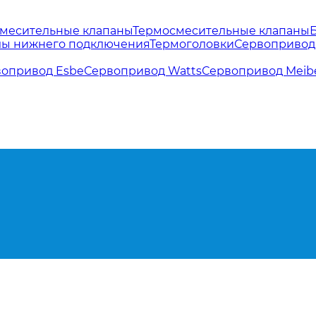
месительные клапаны
Термосмесительные клапаны
лы нижнего подключения
Термоголовки
Сервоприво
опривод Esbe
Сервопривод Watts
Сервопривод Meib