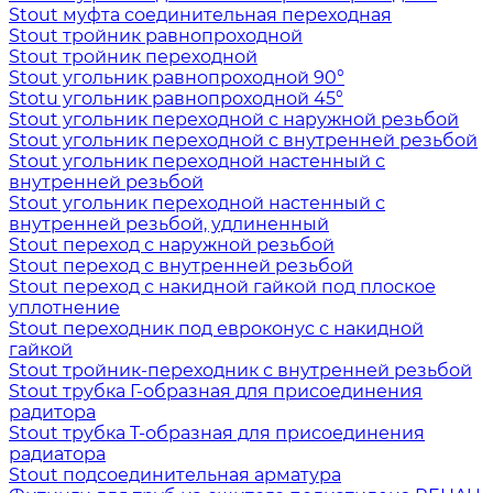
Stout муфта соединительная переходная
Stout тройник равнопроходной
Stout тройник переходной
Stout угольник равнопроходной 90°
Stotu угольник равнопроходной 45°
Stout угольник переходной с наружной резьбой
Stout угольник переходной с внутренней резьбой
Stout угольник переходной настенный с
внутренней резьбой
Stout угольник переходной настенный с
внутренней резьбой, удлиненный
Stout переход с наружной резьбой
Stout переход с внутренней резьбой
Stout переход с накидной гайкой под плоское
уплотнение
Stout переходник под евроконус с накидной
гайкой
Stout тройник-переходник с внутренней резьбой
Stout трубка Г-образная для присоединения
радитора
Stout трубка T-образная для присоединения
радиатора
Stout подсоединительная арматура