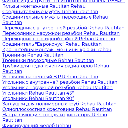
Фитинги для труб из сшитого полиэтилена REHAU
Гильзы монтажные Rautitan Rehau
Соединительные муфты Rehau Rautitan
Соединительные муфты переходные Rehau
Rautitan
Переходник с внутренней резьбой Rehau Rautitan
Переходник с наружной резьбой Rehau Rautitan
Переходник с накидной гайкой Rehau Rautitan
Соединитель "Евроконус" Rehau Rautitan
Кронштейны монтажные шины крюки Rehau
Тройники Rehau Rautitan
Тройники переходные Rehau Rautitan
Трубки для подключения радиаторов Rehau
Rautitan
Угольник настенный В.Р Rehau Rautitan
Угольник с внутренней резьбой Rehau Rautitan
Угольник с наружной резьбой Rehau Rautitan
Угольники Rehau Rautitan 45°
Угольники Rehau Rautitan 90°
Заглушки для полимерных труб Rehau Rautitan
Одноплоскостная крестовина Rehau Rautitan
Направляющие отводы и фиксаторы Rehau
Rautitan
Фиксирующий желоб Rehau