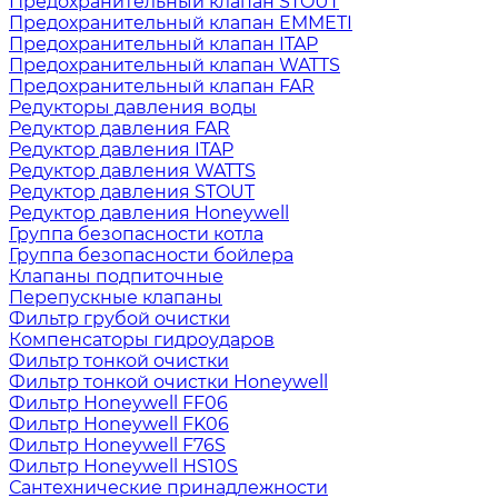
Предохранительный клапан STOUT
Предохранительный клапан EMMETI
Предохранительный клапан ITAP
Предохранительный клапан WATTS
Предохранительный клапан FAR
Редукторы давления воды
Редуктор давления FAR
Редуктор давления ITAP
Редуктор давления WATTS
Редуктор давления STOUT
Редуктор давления Honeywell
Группа безопасности котла
Группа безопасности бойлера
Клапаны подпиточные
Перепускные клапаны
Фильтр грубой очистки
Компенсаторы гидроударов
Фильтр тонкой очистки
Фильтр тонкой очистки Honeywell
Фильтр Honeywell FF06
Фильтр Honeywell FK06
Фильтр Honeywell F76S
Фильтр Honeywell HS10S
Сантехнические принадлежности