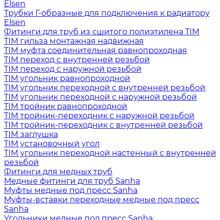
Elsen
Трубки Г-образные для подключения к радиатору
Elsen
Фитинги для труб из сшитого полиэтилена TIM
TIM гильза монтажная надвижная
TIM муфта соединительная равнопроходная
TIM переход с внутренней резьбой
TIM переход с наружной резьбой
TIM угольник равнопроходной
TIM угольник переходной с внутренней резьбой
TIM угольник переходной с наружной резьбой
TIM тройник равнопроходной
TIM тройник-переходник с наружной резьбой
TIM тройник-переходник с внутренней резьбой
TIM заглушка
TIM установочный угол
TIM угольник переходной настенный с внутренней
резьбой
Фитинги для медных труб
Медные фитинги для труб Sanha
Муфты медные под пресс Sanha
Муфты-вставки переходные медные под пресс
Sanha
Угольники медные под пресс Sanha