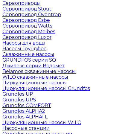
Сервоприводы
Сервопривод Stout
Сервопривод Oventrop
Сервопривод Esbe
Сервопривод Watts
Сервопривод Meibes
Сервопривод Luxor
Насосы для воды
Насосы Грундфос
Скважинные насосы
GRUNDFOS серии SQ
Джилекс серии Водомет
Belamos скважинные насосы
WILO скважинные насосы
Циркуляционные насосы
Циркуляционные насосы Grundfos
Grundfos UP
Grundfos UPS
Grundfos COMFORT
Grundfos ALPHA2
Grundfos ALPHA1 L
Циркуляционные насосы WILO
Насосные станции
Grundfos насосные станции