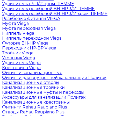
Удлинитель в/н 1/2" хром. TIEMME
Удлинитель резьбовой ВН-НР 3/4" TIEMME
Удлинитель резьбовой ВН-НР 3/4" хром. TIEMME
Резьбовые фитинги VIEGA
Муфта Viega
Муфта переходная Viega
Ниппель Viega
Ниппель переходной Viega
Футорка ВН-НР Viega
Переходник НР-ВР Viega
Тройник Viega
Угольник Viega
Удлинитель Viega
Крестовина Viega
Фитинги канализационные
Фитинги для внутренней канализации Политэк
Канализационные отводы
Канализационные тройники
Канализационные муфты и переходы
Аксессуары для канализации Политэк
Канализационные крестовины
Фитинги Rehau Raupiano Plus
Отводы Rehau Raupiano Pius