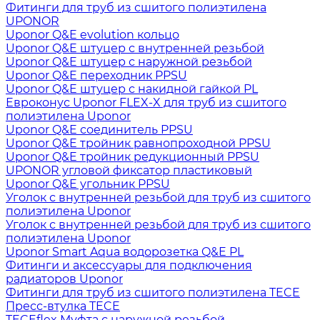
Фитинги для труб из сшитого полиэтилена
UPONOR
Uponor Q&E evolution кольцо
Uponor Q&E штуцер с внутренней резьбой
Uponor Q&E штуцер с наружной резьбой
Uponor Q&E переходник PPSU
Uponor Q&E штуцер с накидной гайкой PL
Евроконус Uponor FLEX-X для труб из сшитого
полиэтилена Uponor
Uponor Q&E соединитель PPSU
Uponor Q&E тройник равнопроходной PPSU
Uponor Q&E тройник редукционный PPSU
UPONOR угловой фиксатор пластиковый
Uponor Q&E угольник PPSU
Уголок с внутренней резьбой для труб из сшитого
полиэтилена Uponor
Уголок с внутренней резьбой для труб из сшитого
полиэтилена Uponor
Uponor Smart Aqua водорозетка Q&E PL
Фитинги и аксессуары для подключения
радиаторов Uponor
Фитинги для труб из сшитого полиэтилена TECE
Пресс-втулка TECE
TECEflex Муфта с наружной резьбой