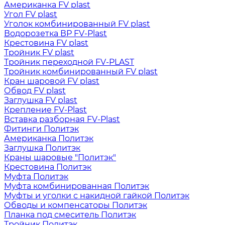
Американка FV plast
Угол FV plast
Уголок комбинированный FV plast
Водорозетка ВР FV-Plast
Крестовина FV plast
Тройник FV plast
Тройник переходной FV-PLAST
Тройник комбинированный FV plast
Кран шаровой FV plast
Обвод FV plast
Заглушка FV plast
Крепление FV-Plast
Вставка разборная FV-Plast
Фитинги Политэк
Американка Политэк
Заглушка Политэк
Краны шаровые "Политэк"
Крестовина Политэк
Муфта Политэк
Муфта комбинированная Политэк
Муфты и уголки с накидной гайкой Политэк
Обводы и компенсаторы Политэк
Планка под смеситель Политэк
Тройник Политэк