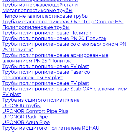
Трубы из нержавеющей стали
Металлопластиковые трубы
Henco металлопластиковые трубы
Труба металлопластиковая Oventrop "Copipe HS"
Полипропиленовые трубы
Трубы полипропиленовые Политэк
Трубы полипропиленовые PN 20 Политэк
Трубы полипропиленовые со стекловолокном PN
25 "Политэк"
Трубы полипропиленовые армированные
алюминием PN 25 "Политэк"
Трубы полипропиленовые FV plast
Трубы полипропиленовые Faser со
стекловолокном FV plast
Трубы полипропиленовые FV plast
Трубы полипропиленовые StabiOXY с алюминием
FV plast
Труба из сшитого полиэтилена
UPONOR трубы
UPONOR Comfort Pipe Plus
UPONOR Radi Pipe
UPONOR Aqua Pipe
Трубы из сшитого полиэтилена REHAU