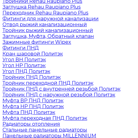
Тройники Rehau Raupiano Plus
Заглушка Rehau Raupiano Plus
Переходник Rehau Raupiano Plus
Фитинги для наружной канализации
Отвод рыжий канализационный
Тройник рыжий канализационный
Заглушка, Муфта, Обратный клапан
Зажимные фитинги Wipex
Фитинги ПНД
Кран шаровой Политэк
Угол ВН Политэк
Угол НР Политэк
Угол ПНД Политэк
Тройник ПНД Политэк
Тройник переходной ПНД Политэк
Тройник ПНД с внутренней резьбой Политэк
Тройник ПНД с наружной резьбой Политэк
Муфта ВР ПНД Политэк
Муфта НР ПНД Политэк
Муфта ПНД Политэк
Муфта переходная ПНД Политэк
Радиаторы отопления
Стальные панельные радиаторы
Панельные радиаторы MILLENNIUM