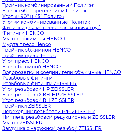
Тройник комбинированный Политэк
Угол комб. с креплением Политэк
Уголки 90° и 45° Политэк
Уголки комбинированные Политэк
Фитинги для металлопластиковых труб
Фитинги HENCO
Муфта обжимная HENCO
Муфта пресс Henco
Тройник обжимной HENCO
Тройник пресс Henco
Угол пресс HENCO
Угол обжимной HENCO
Водорозетки и соединители обжимные HENCO
Резьбовые фитинги
Резьбовые фитинги ZEISSLER
Угол резьбовой НР ZEISSLER
Угол резьбовой ВН-НР ZEISSLER
Угол резьбовой ВН ZEISSLER
Тройники ZEISSLER
Переходник резьбовой В/Н ZEISSLER
Ниппель резьбовой редукционный ZEISSLER
Муфта ZEISSLER
Заглушка с наружной резьбой ZEISSLER