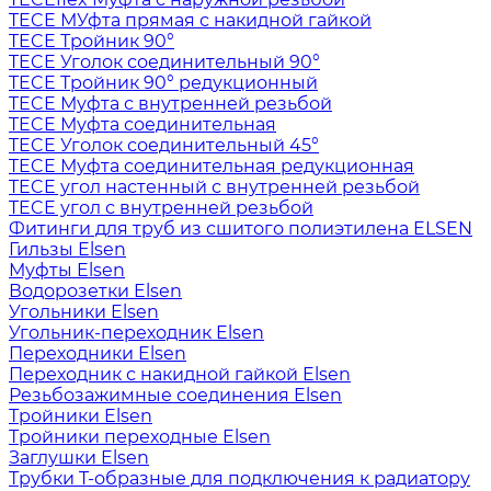
TECE МУфта прямая с накидной гайкой
TECE Тройник 90°
TECE Уголок соединительный 90°
TECE Тройник 90° редукционный
TECE Муфта с внутренней резьбой
TECE Муфта соединительная
TECE Уголок соединительный 45°
TECE Муфта соединительная редукционная
TECE угол настенный с внутренней резьбой
TECE угол с внутренней резьбой
Фитинги для труб из сшитого полиэтилена ELSEN
Гильзы Elsen
Муфты Elsen
Водорозетки Elsen
Угольники Elsen
Угольник-переходник Elsen
Переходники Elsen
Переходник с накидной гайкой Elsen
Резьбозажимные соединения Elsen
Тройники Elsen
Тройники переходные Elsen
Заглушки Elsen
Трубки T-образные для подключения к радиатору