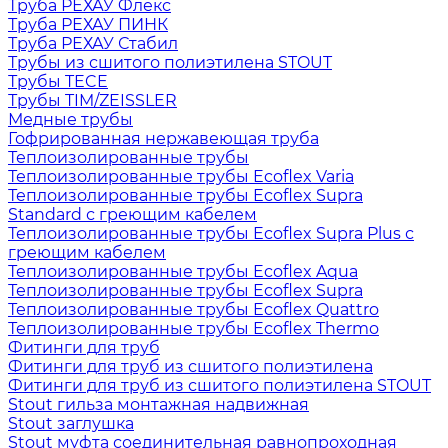
Труба РЕХАУ Флекс
Труба РЕХАУ ПИНК
Труба РЕХАУ Стабил
Трубы из сшитого полиэтилена STOUT
Трубы TECE
Трубы TIM/ZEISSLER
Медные трубы
Гофрированная нержавеющая труба
Теплоизолированные трубы
Теплоизолированные трубы Ecoflex Varia
Теплоизолированные трубы Ecoflex Supra
Standard с греющим кабелем
Теплоизолированные трубы Ecoflex Supra Plus с
греющим кабелем
Теплоизолированные трубы Ecoflex Aqua
Теплоизолированные трубы Ecoflex Supra
Теплоизолированные трубы Ecoflex Quattro
Теплоизолированные трубы Ecoflex Thermo
Фитинги для труб
Фитинги для труб из сшитого полиэтилена
Фитинги для труб из сшитого полиэтилена STOUT
Stout гильза монтажная надвижная
Stout заглушка
Stout муфта соединительная равнопроходная