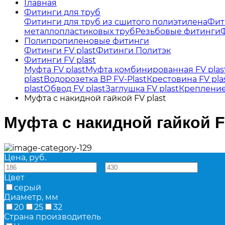
Главная
Фитинги для труб
Фитинги для труб из сшитого полиэтилена
Фит
металлопластиковых труб
Резьбовые фитинги
Полипропиленовые фитинги
Фитинги FV plast
Фитинги Политэк
Фитинги FV plast
Муфта FV plast
Муфта комбинированная FV plas
plast
Водорозетка ВР FV-Plast
Крестовина FV pla
plast
Обвод FV plast
Заглушка FV plast
Крепление 
Муфта с накидной гайкой FV plast
Муфта с накидной гайкой F
Цена, руб.
—
Цвет
серый
Диаметр, мм
20
25
32
Страна производитель