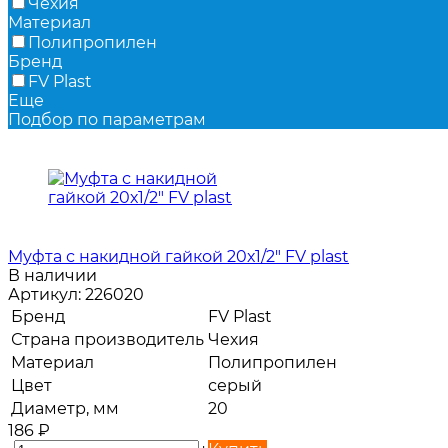
Чехия
Материал
Полипропилен
Бренд
FV Plast
Еще
Подбор по параметрам
Муфта с накидной гайкой 20х1/2" FV plast
В наличии
Артикул:
226020
Бренд
FV Plast
Страна производитель
Чехия
Материал
Полипропилен
Цвет
серый
Диаметр, мм
20
186
₽