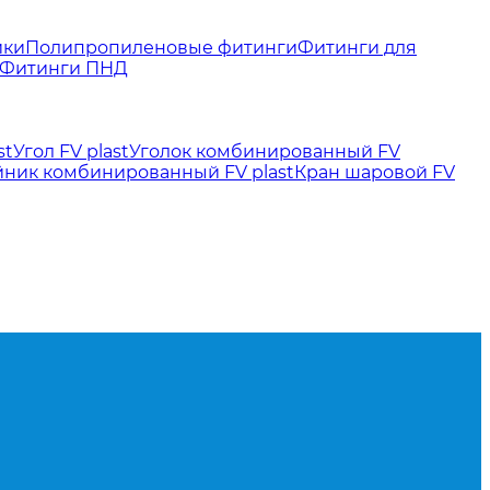
йки
Полипропиленовые фитинги
Фитинги для
Фитинги ПНД
st
Угол FV plast
Уголок комбинированный FV
йник комбинированный FV plast
Кран шаровой FV