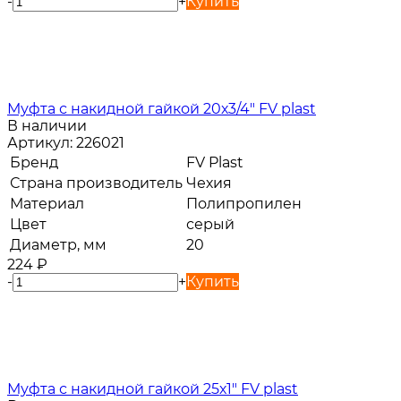
-
+
Купить
Муфта с накидной гайкой 20х3/4" FV plast
В наличии
Артикул:
226021
Бренд
FV Plast
Страна производитель
Чехия
Материал
Полипропилен
Цвет
серый
Диаметр, мм
20
224
₽
-
+
Купить
Муфта с накидной гайкой 25х1" FV plast