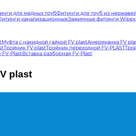
инги для медных труб
Фитинги для труб из нержаве
Фитинги канализационные
Зажимные фитинги Wipex
t
Муфта с накидной гайкой FV plast
Американка FV pla
st
Тройник FV plast
Тройник переходной FV-PLAST
Тро
FV-Plast
Вставка разборная FV-Plast
V plast