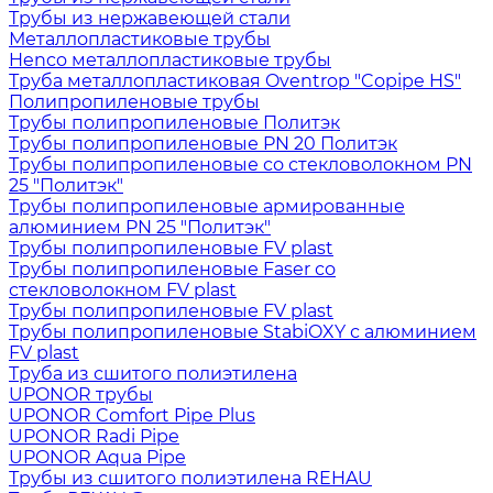
Трубы из нержавеющей стали
Металлопластиковые трубы
Henco металлопластиковые трубы
Труба металлопластиковая Oventrop "Copipe HS"
Полипропиленовые трубы
Трубы полипропиленовые Политэк
Трубы полипропиленовые PN 20 Политэк
Трубы полипропиленовые со стекловолокном PN
25 "Политэк"
Трубы полипропиленовые армированные
алюминием PN 25 "Политэк"
Трубы полипропиленовые FV plast
Трубы полипропиленовые Faser со
стекловолокном FV plast
Трубы полипропиленовые FV plast
Трубы полипропиленовые StabiOXY с алюминием
FV plast
Труба из сшитого полиэтилена
UPONOR трубы
UPONOR Comfort Pipe Plus
UPONOR Radi Pipe
UPONOR Aqua Pipe
Трубы из сшитого полиэтилена REHAU