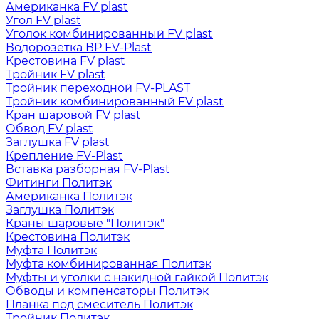
Американка FV plast
Угол FV plast
Уголок комбинированный FV plast
Водорозетка ВР FV-Plast
Крестовина FV plast
Тройник FV plast
Тройник переходной FV-PLAST
Тройник комбинированный FV plast
Кран шаровой FV plast
Обвод FV plast
Заглушка FV plast
Крепление FV-Plast
Вставка разборная FV-Plast
Фитинги Политэк
Американка Политэк
Заглушка Политэк
Краны шаровые "Политэк"
Крестовина Политэк
Муфта Политэк
Муфта комбинированная Политэк
Муфты и уголки с накидной гайкой Политэк
Обводы и компенсаторы Политэк
Планка под смеситель Политэк
Тройник Политэк