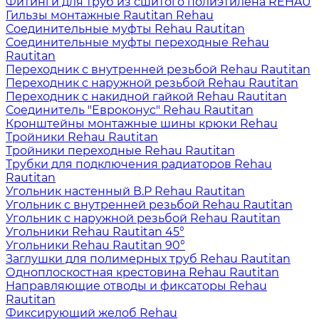
Фитинги для труб из сшитого полиэтилена REHAU
Гильзы монтажные Rautitan Rehau
Соединительные муфты Rehau Rautitan
Соединительные муфты переходные Rehau
Rautitan
Переходник с внутренней резьбой Rehau Rautitan
Переходник с наружной резьбой Rehau Rautitan
Переходник с накидной гайкой Rehau Rautitan
Соединитель "Евроконус" Rehau Rautitan
Кронштейны монтажные шины крюки Rehau
Тройники Rehau Rautitan
Тройники переходные Rehau Rautitan
Трубки для подключения радиаторов Rehau
Rautitan
Угольник настенный В.Р Rehau Rautitan
Угольник с внутренней резьбой Rehau Rautitan
Угольник с наружной резьбой Rehau Rautitan
Угольники Rehau Rautitan 45°
Угольники Rehau Rautitan 90°
Заглушки для полимерных труб Rehau Rautitan
Одноплоскостная крестовина Rehau Rautitan
Направляющие отводы и фиксаторы Rehau
Rautitan
Фиксирующий желоб Rehau