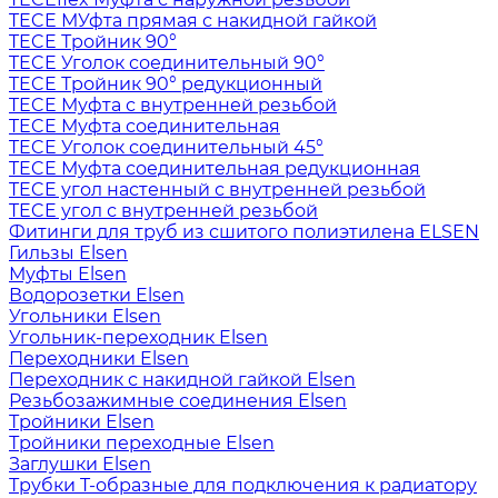
TECE МУфта прямая с накидной гайкой
TECE Тройник 90°
TECE Уголок соединительный 90°
TECE Тройник 90° редукционный
TECE Муфта с внутренней резьбой
TECE Муфта соединительная
TECE Уголок соединительный 45°
TECE Муфта соединительная редукционная
TECE угол настенный с внутренней резьбой
TECE угол с внутренней резьбой
Фитинги для труб из сшитого полиэтилена ELSEN
Гильзы Elsen
Муфты Elsen
Водорозетки Elsen
Угольники Elsen
Угольник-переходник Elsen
Переходники Elsen
Переходник с накидной гайкой Elsen
Резьбозажимные соединения Elsen
Тройники Elsen
Тройники переходные Elsen
Заглушки Elsen
Трубки T-образные для подключения к радиатору