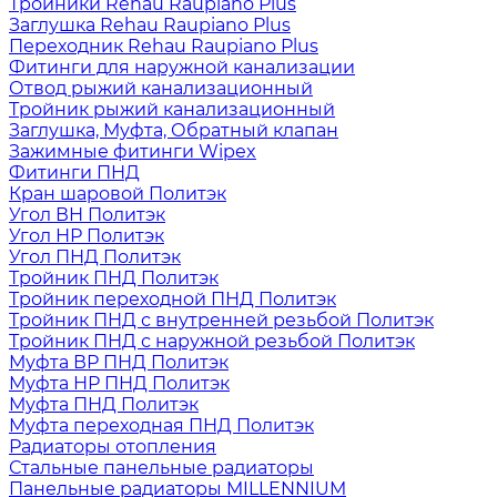
Тройники Rehau Raupiano Plus
Заглушка Rehau Raupiano Plus
Переходник Rehau Raupiano Plus
Фитинги для наружной канализации
Отвод рыжий канализационный
Тройник рыжий канализационный
Заглушка, Муфта, Обратный клапан
Зажимные фитинги Wipex
Фитинги ПНД
Кран шаровой Политэк
Угол ВН Политэк
Угол НР Политэк
Угол ПНД Политэк
Тройник ПНД Политэк
Тройник переходной ПНД Политэк
Тройник ПНД с внутренней резьбой Политэк
Тройник ПНД с наружной резьбой Политэк
Муфта ВР ПНД Политэк
Муфта НР ПНД Политэк
Муфта ПНД Политэк
Муфта переходная ПНД Политэк
Радиаторы отопления
Стальные панельные радиаторы
Панельные радиаторы MILLENNIUM