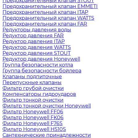
Предохранительный клапан STOUT
Предохранительный клапан EMMETI
Предохранительный клапан ITAP
Предохранительный клапан WATTS
Предохранительный клапан FAR
Редукторы давления воды
Редуктор давления FAR
Редуктор давления ITAP
Редуктор давления WATTS
Редуктор давления STOUT
Редуктор давления Honeywell
Группа безопасности котла
Группа безопасности бойлера
Клапаны подпиточные
Перепускные клапаны
Фильтр грубой очистки
Компенсаторы гидроударов
Фильтр тонкой очистки
Фильтр тонкой очистки Honeywell
Фильтр Honeywell FF06
Фильтр Honeywell FK06
Фильтр Honeywell F76S
Фильтр Honeywell HS10S
Сантехнические принадлежности