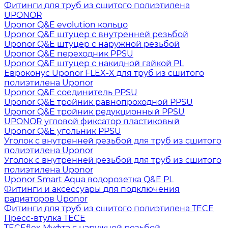
Фитинги для труб из сшитого полиэтилена
UPONOR
Uponor Q&E evolution кольцо
Uponor Q&E штуцер с внутренней резьбой
Uponor Q&E штуцер с наружной резьбой
Uponor Q&E переходник PPSU
Uponor Q&E штуцер с накидной гайкой PL
Евроконус Uponor FLEX-X для труб из сшитого
полиэтилена Uponor
Uponor Q&E соединитель PPSU
Uponor Q&E тройник равнопроходной PPSU
Uponor Q&E тройник редукционный PPSU
UPONOR угловой фиксатор пластиковый
Uponor Q&E угольник PPSU
Уголок с внутренней резьбой для труб из сшитого
полиэтилена Uponor
Уголок с внутренней резьбой для труб из сшитого
полиэтилена Uponor
Uponor Smart Aqua водорозетка Q&E PL
Фитинги и аксессуары для подключения
радиаторов Uponor
Фитинги для труб из сшитого полиэтилена TECE
Пресс-втулка TECE
TECEflex Муфта с наружной резьбой