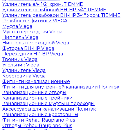
Удлинитель в/н 1/2" хром. TIEMME
Удлинитель резьбовой ВН-НР 3/4" TIEMME
Удлинитель резьбовой ВН-НР 3/4" хром. TIEMME
Резьбовые фитинги VIEGA
Муфта Viega
Муфта переходная Viega
Ниппель Viega
Ниппель переходной Viega
Футорка ВН-НР Viega
Переходник НР-ВР Viega
Тройник Viega
Угольник Viega
Удлинитель Viega
Крестовина Viega
Фитинги канализационные
Фитинги для внутренней канализации Политэк
Канализационные отводы
Канализационные тройники
Канализационные муфты и переходы
Аксессуары для канализации Политэк
Канализационные крестовины
Фитинги Rehau Raupiano Plus
Отводы Rehau Raupiano Pius