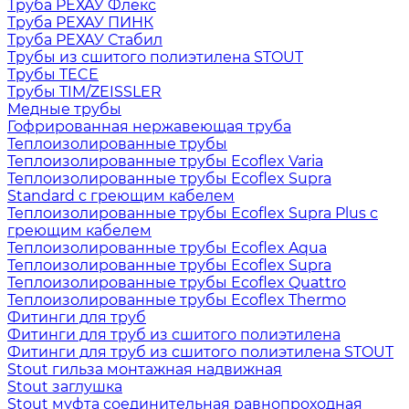
Труба РЕХАУ Флекс
Труба РЕХАУ ПИНК
Труба РЕХАУ Стабил
Трубы из сшитого полиэтилена STOUT
Трубы TECE
Трубы TIM/ZEISSLER
Медные трубы
Гофрированная нержавеющая труба
Теплоизолированные трубы
Теплоизолированные трубы Ecoflex Varia
Теплоизолированные трубы Ecoflex Supra
Standard с греющим кабелем
Теплоизолированные трубы Ecoflex Supra Plus с
греющим кабелем
Теплоизолированные трубы Ecoflex Aqua
Теплоизолированные трубы Ecoflex Supra
Теплоизолированные трубы Ecoflex Quattro
Теплоизолированные трубы Ecoflex Thermo
Фитинги для труб
Фитинги для труб из сшитого полиэтилена
Фитинги для труб из сшитого полиэтилена STOUT
Stout гильза монтажная надвижная
Stout заглушка
Stout муфта соединительная равнопроходная