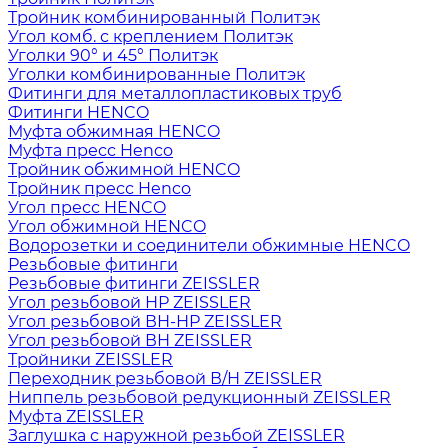
Тройник комбинированный Политэк
Угол комб. с креплением Политэк
Уголки 90° и 45° Политэк
Уголки комбинированные Политэк
Фитинги для металлопластиковых труб
Фитинги HENCO
Муфта обжимная HENCO
Муфта пресс Henco
Тройник обжимной HENCO
Тройник пресс Henco
Угол пресс HENCO
Угол обжимной HENCO
Водорозетки и соединители обжимные HENCO
Резьбовые фитинги
Резьбовые фитинги ZEISSLER
Угол резьбовой НР ZEISSLER
Угол резьбовой ВН-НР ZEISSLER
Угол резьбовой ВН ZEISSLER
Тройники ZEISSLER
Переходник резьбовой В/Н ZEISSLER
Ниппель резьбовой редукционный ZEISSLER
Муфта ZEISSLER
Заглушка с наружной резьбой ZEISSLER