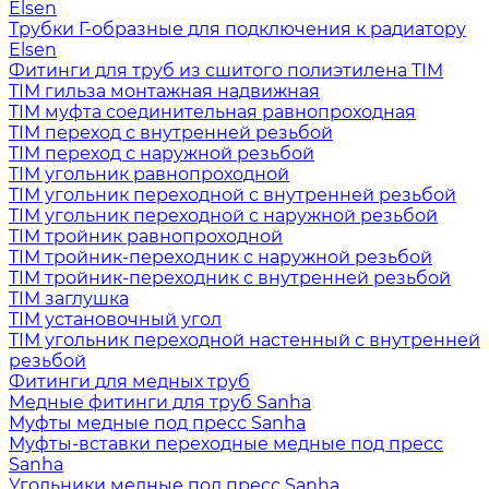
Elsen
Трубки Г-образные для подключения к радиатору
Elsen
Фитинги для труб из сшитого полиэтилена TIM
TIM гильза монтажная надвижная
TIM муфта соединительная равнопроходная
TIM переход с внутренней резьбой
TIM переход с наружной резьбой
TIM угольник равнопроходной
TIM угольник переходной с внутренней резьбой
TIM угольник переходной с наружной резьбой
TIM тройник равнопроходной
TIM тройник-переходник с наружной резьбой
TIM тройник-переходник с внутренней резьбой
TIM заглушка
TIM установочный угол
TIM угольник переходной настенный с внутренней
резьбой
Фитинги для медных труб
Медные фитинги для труб Sanha
Муфты медные под пресс Sanha
Муфты-вставки переходные медные под пресс
Sanha
Угольники медные под пресс Sanha