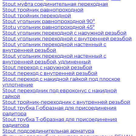
Stout муфта соединительная переходная
Stout тройник равнопроходной
Stout тройник переходной
Stout угольник равнопроходной 90°
Stotu угольник равнопроходной 45°
Stout угольник переходной с наружной резьбой
Stout угольник переходной с внутренней резьбой
Stout угольник переходной настенный с
внутренней резьбой
Stout угольник переходной настенный с
внутренней резьбой, удлиненный
Stout переход с наружной резьбой
Stout переход с внутренней резьбой
Stout переход с накидной гайкой под плоское
уплотнение
Stout переходник под евроконус с накидной
гайкой
Stout тройник-переходник с внутренней резьбой
Stout трубка Г-образная для присоединения
радитора
Stout трубка T-образная для присоединения
радиатора
Stout подсоединительная арматура