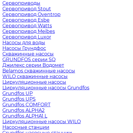
Сервоприводы
Сервопривод Stout
Сервопривод Oventrop
Сервопривод Esbe
Сервопривод Watts
Сервопривод Meibes
Сервопривод Luxor
Насосы для воды
Насосы Грундфос
Скважинные насосы
GRUNDFOS серии SQ
Джилекс серии Водомет
Belamos скважинные насосы
WILO скважинные насосы
Циркуляционные насосы
Циркуляционные насосы Grundfos
Grundfos UP
Grundfos UPS
Grundfos COMFORT
Grundfos ALPHA2
Grundfos ALPHA1 L
Циркуляционные насосы WILO
Насосные станции
Grundfos насосные станции