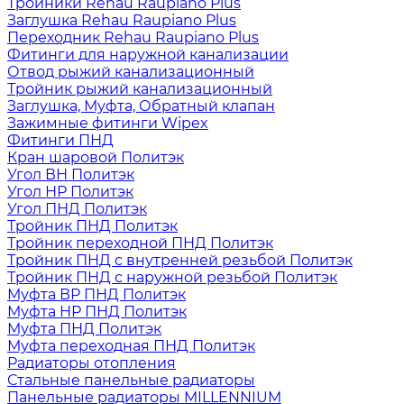
Тройники Rehau Raupiano Plus
Заглушка Rehau Raupiano Plus
Переходник Rehau Raupiano Plus
Фитинги для наружной канализации
Отвод рыжий канализационный
Тройник рыжий канализационный
Заглушка, Муфта, Обратный клапан
Зажимные фитинги Wipex
Фитинги ПНД
Кран шаровой Политэк
Угол ВН Политэк
Угол НР Политэк
Угол ПНД Политэк
Тройник ПНД Политэк
Тройник переходной ПНД Политэк
Тройник ПНД с внутренней резьбой Политэк
Тройник ПНД с наружной резьбой Политэк
Муфта ВР ПНД Политэк
Муфта НР ПНД Политэк
Муфта ПНД Политэк
Муфта переходная ПНД Политэк
Радиаторы отопления
Стальные панельные радиаторы
Панельные радиаторы MILLENNIUM