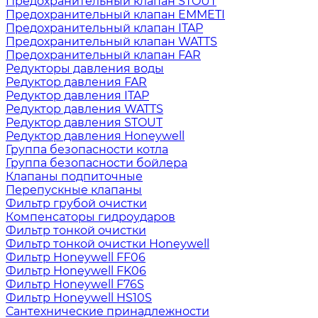
Предохранительный клапан STOUT
Предохранительный клапан EMMETI
Предохранительный клапан ITAP
Предохранительный клапан WATTS
Предохранительный клапан FAR
Редукторы давления воды
Редуктор давления FAR
Редуктор давления ITAP
Редуктор давления WATTS
Редуктор давления STOUT
Редуктор давления Honeywell
Группа безопасности котла
Группа безопасности бойлера
Клапаны подпиточные
Перепускные клапаны
Фильтр грубой очистки
Компенсаторы гидроударов
Фильтр тонкой очистки
Фильтр тонкой очистки Honeywell
Фильтр Honeywell FF06
Фильтр Honeywell FK06
Фильтр Honeywell F76S
Фильтр Honeywell HS10S
Сантехнические принадлежности