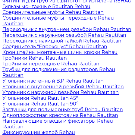
Фитинги для труб из сшитого полиэтилена REHAU
Гильзы монтажные Rautitan Rehau
Соединительные муфты Rehau Rautitan
Соединительные муфты переходные Rehau
Rautitan
Переходник с внутренней резьбой Rehau Rautitan
Переходник с наружной резьбой Rehau Rautitan
Переходник с накидной гайкой Rehau Rautitan
Соединитель "Евроконус" Rehau Rautitan
Кронштейны монтажные шины крюки Rehau
Тройники Rehau Rautitan
Тройники переходные Rehau Rautitan
Трубки для подключения радиаторов Rehau
Rautitan
Угольник настенный В.Р Rehau Rautitan
Угольник с внутренней резьбой Rehau Rautitan
Угольник с наружной резьбой Rehau Rautitan
Угольники Rehau Rautitan 45°
Угольники Rehau Rautitan 90°
Заглушки для полимерных труб Rehau Rautitan
Одноплоскостная крестовина Rehau Rautitan
Направляющие отводы и фиксаторы Rehau
Rautitan
Фиксирующий желоб Rehau