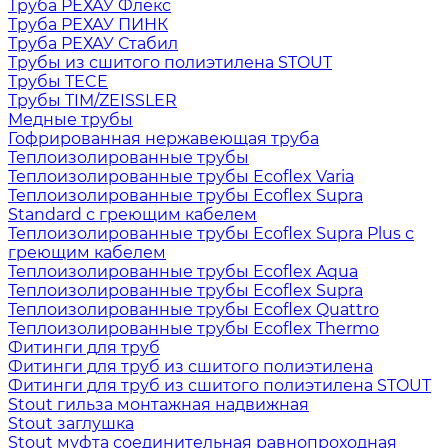
Труба РЕХАУ Флекс
Труба РЕХАУ ПИНК
Труба РЕХАУ Стабил
Трубы из сшитого полиэтилена STOUT
Трубы TECE
Трубы TIM/ZEISSLER
Медные трубы
Гофрированная нержавеющая труба
Теплоизолированные трубы
Теплоизолированные трубы Ecoflex Varia
Теплоизолированные трубы Ecoflex Supra
Standard с греющим кабелем
Теплоизолированные трубы Ecoflex Supra Plus с
греющим кабелем
Теплоизолированные трубы Ecoflex Aqua
Теплоизолированные трубы Ecoflex Supra
Теплоизолированные трубы Ecoflex Quattro
Теплоизолированные трубы Ecoflex Thermo
Фитинги для труб
Фитинги для труб из сшитого полиэтилена
Фитинги для труб из сшитого полиэтилена STOUT
Stout гильза монтажная надвижная
Stout заглушка
Stout муфта соединительная равнопроходная