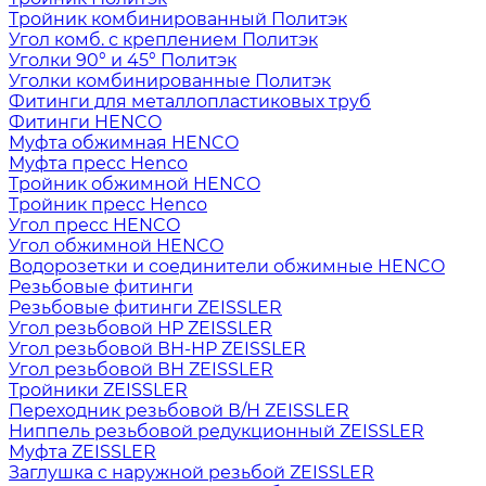
Тройник комбинированный Политэк
Угол комб. с креплением Политэк
Уголки 90° и 45° Политэк
Уголки комбинированные Политэк
Фитинги для металлопластиковых труб
Фитинги HENCO
Муфта обжимная HENCO
Муфта пресс Henco
Тройник обжимной HENCO
Тройник пресс Henco
Угол пресс HENCO
Угол обжимной HENCO
Водорозетки и соединители обжимные HENCO
Резьбовые фитинги
Резьбовые фитинги ZEISSLER
Угол резьбовой НР ZEISSLER
Угол резьбовой ВН-НР ZEISSLER
Угол резьбовой ВН ZEISSLER
Тройники ZEISSLER
Переходник резьбовой В/Н ZEISSLER
Ниппель резьбовой редукционный ZEISSLER
Муфта ZEISSLER
Заглушка с наружной резьбой ZEISSLER