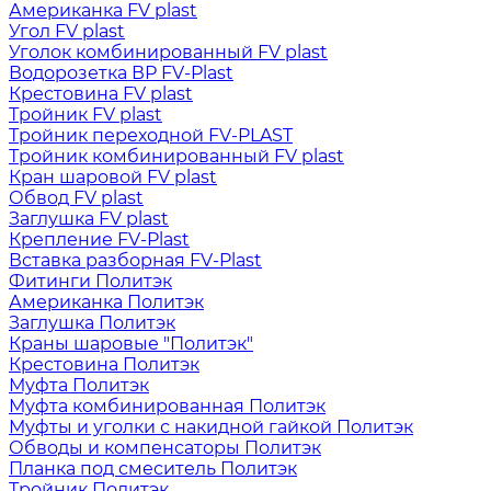
Американка FV plast
Угол FV plast
Уголок комбинированный FV plast
Водорозетка ВР FV-Plast
Крестовина FV plast
Тройник FV plast
Тройник переходной FV-PLAST
Тройник комбинированный FV plast
Кран шаровой FV plast
Обвод FV plast
Заглушка FV plast
Крепление FV-Plast
Вставка разборная FV-Plast
Фитинги Политэк
Американка Политэк
Заглушка Политэк
Краны шаровые "Политэк"
Крестовина Политэк
Муфта Политэк
Муфта комбинированная Политэк
Муфты и уголки с накидной гайкой Политэк
Обводы и компенсаторы Политэк
Планка под смеситель Политэк
Тройник Политэк