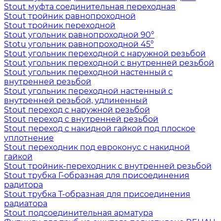
Stout муфта соединительная переходная
Stout тройник равнопроходной
Stout тройник переходной
Stout угольник равнопроходной 90°
Stotu угольник равнопроходной 45°
Stout угольник переходной с наружной резьбой
Stout угольник переходной с внутренней резьбой
Stout угольник переходной настенный с
внутренней резьбой
Stout угольник переходной настенный с
внутренней резьбой, удлиненный
Stout переход с наружной резьбой
Stout переход с внутренней резьбой
Stout переход с накидной гайкой под плоское
уплотнение
Stout переходник под евроконус с накидной
гайкой
Stout тройник-переходник с внутренней резьбой
Stout трубка Г-образная для присоединения
радитора
Stout трубка T-образная для присоединения
радиатора
Stout подсоединительная арматура