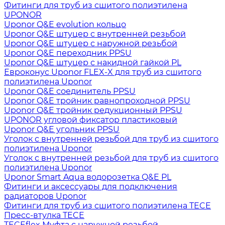
Фитинги для труб из сшитого полиэтилена
UPONOR
Uponor Q&E evolution кольцо
Uponor Q&E штуцер с внутренней резьбой
Uponor Q&E штуцер с наружной резьбой
Uponor Q&E переходник PPSU
Uponor Q&E штуцер с накидной гайкой PL
Евроконус Uponor FLEX-X для труб из сшитого
полиэтилена Uponor
Uponor Q&E соединитель PPSU
Uponor Q&E тройник равнопроходной PPSU
Uponor Q&E тройник редукционный PPSU
UPONOR угловой фиксатор пластиковый
Uponor Q&E угольник PPSU
Уголок с внутренней резьбой для труб из сшитого
полиэтилена Uponor
Уголок с внутренней резьбой для труб из сшитого
полиэтилена Uponor
Uponor Smart Aqua водорозетка Q&E PL
Фитинги и аксессуары для подключения
радиаторов Uponor
Фитинги для труб из сшитого полиэтилена TECE
Пресс-втулка TECE
TECEflex Муфта с наружной резьбой