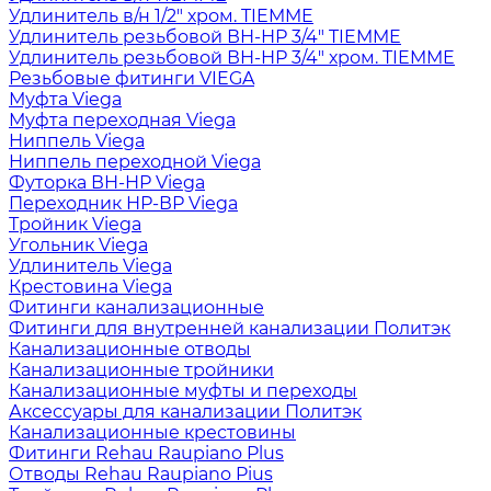
Удлинитель в/н 1/2" хром. TIEMME
Удлинитель резьбовой ВН-НР 3/4" TIEMME
Удлинитель резьбовой ВН-НР 3/4" хром. TIEMME
Резьбовые фитинги VIEGA
Муфта Viega
Муфта переходная Viega
Ниппель Viega
Ниппель переходной Viega
Футорка ВН-НР Viega
Переходник НР-ВР Viega
Тройник Viega
Угольник Viega
Удлинитель Viega
Крестовина Viega
Фитинги канализационные
Фитинги для внутренней канализации Политэк
Канализационные отводы
Канализационные тройники
Канализационные муфты и переходы
Аксессуары для канализации Политэк
Канализационные крестовины
Фитинги Rehau Raupiano Plus
Отводы Rehau Raupiano Pius