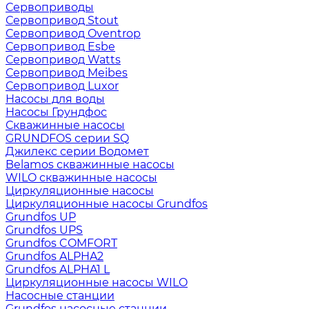
Сервоприводы
Сервопривод Stout
Сервопривод Oventrop
Сервопривод Esbe
Сервопривод Watts
Сервопривод Meibes
Сервопривод Luxor
Насосы для воды
Насосы Грундфос
Скважинные насосы
GRUNDFOS серии SQ
Джилекс серии Водомет
Belamos скважинные насосы
WILO скважинные насосы
Циркуляционные насосы
Циркуляционные насосы Grundfos
Grundfos UP
Grundfos UPS
Grundfos COMFORT
Grundfos ALPHA2
Grundfos ALPHA1 L
Циркуляционные насосы WILO
Насосные станции
Grundfos насосные станции