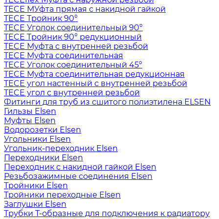
TECE МУфта прямая с накидной гайкой
TECE Тройник 90°
TECE Уголок соединительный 90°
TECE Тройник 90° редукционный
TECE Муфта с внутренней резьбой
TECE Муфта соединительная
TECE Уголок соединительный 45°
TECE Муфта соединительная редукционная
TECE угол настенный с внутренней резьбой
TECE угол с внутренней резьбой
Фитинги для труб из сшитого полиэтилена ELSEN
Гильзы Elsen
Муфты Elsen
Водорозетки Elsen
Угольники Elsen
Угольник-переходник Elsen
Переходники Elsen
Переходник с накидной гайкой Elsen
Резьбозажимные соединения Elsen
Тройники Elsen
Тройники переходные Elsen
Заглушки Elsen
Трубки T-образные для подключения к радиатору