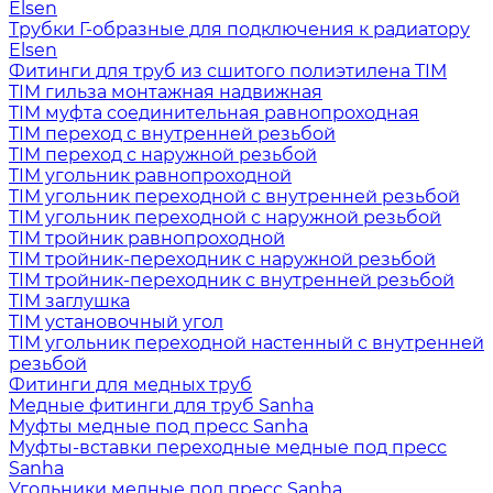
Elsen
Трубки Г-образные для подключения к радиатору
Elsen
Фитинги для труб из сшитого полиэтилена TIM
TIM гильза монтажная надвижная
TIM муфта соединительная равнопроходная
TIM переход с внутренней резьбой
TIM переход с наружной резьбой
TIM угольник равнопроходной
TIM угольник переходной с внутренней резьбой
TIM угольник переходной с наружной резьбой
TIM тройник равнопроходной
TIM тройник-переходник с наружной резьбой
TIM тройник-переходник с внутренней резьбой
TIM заглушка
TIM установочный угол
TIM угольник переходной настенный с внутренней
резьбой
Фитинги для медных труб
Медные фитинги для труб Sanha
Муфты медные под пресс Sanha
Муфты-вставки переходные медные под пресс
Sanha
Угольники медные под пресс Sanha