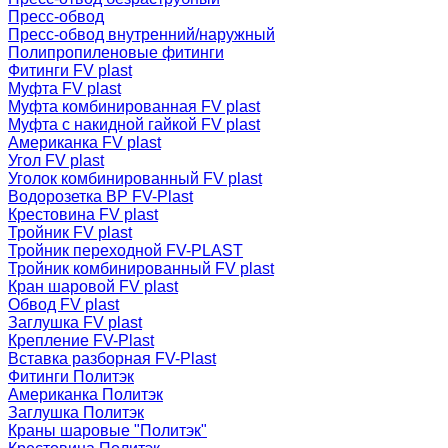
Пресс-обвод
Пресс-обвод внутренний/наружный
Полипропиленовые фитинги
Фитинги FV plast
Муфта FV plast
Муфта комбинированная FV plast
Муфта с накидной гайкой FV plast
Американка FV plast
Угол FV plast
Уголок комбинированный FV plast
Водорозетка ВР FV-Plast
Крестовина FV plast
Тройник FV plast
Тройник переходной FV-PLAST
Тройник комбинированный FV plast
Кран шаровой FV plast
Обвод FV plast
Заглушка FV plast
Крепление FV-Plast
Вставка разборная FV-Plast
Фитинги Политэк
Американка Политэк
Заглушка Политэк
Краны шаровые "Политэк"