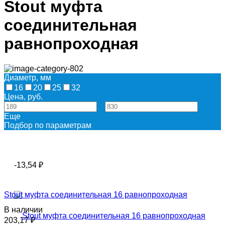
Stout муфта
соединительная
равнопроходная
Диаметр, мм
16
20
25
32
Цена, руб.
—
Еще
Подбор по параметрам
-13,54
₽
Stout муфта соединительная 16 равнопроходная
В наличии
203,17
₽