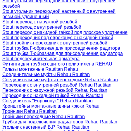
Stout угольник переходной настенный с внутренней
резьбой
Stout угольник переходной настенный с внутренней
резьбой, удлиненный
Stout переход с наружной резьбой
Stout переход с внутренней резьбой
Stout переход с накидной гайкой под плоское уплотнение
Stout переходник под евроконус с накидной гайкой
Stout тройник-переходник с внутренней резьбой
Stout трубка Г-образная для присоединения радитора
Stout трубка T-образная для присоединения радиатора
Stout подсоединительная арматура
Фитинги для труб из сшитого полиэтилена REHAU
Гильзы монтажные Rautitan Rehau
Соединительные муфты Rehau Rautitan
Соединительные муфты переходные Rehau Rautitan
Переходник с внутренней резьбой Rehau Rautitan
Переходник с наружной резьбой Rehau Rautitan
Переходник с накидной гайкой Rehau Rautitan
Соединитель "Евроконус" Rehau Rautitan
Кронштейны монтажные шины крюки Rehau
Тройники Rehau Rautitan
Тройники переходные Rehau Rautitan
Трубки для подключения радиаторов Rehau Rautitan
Угольник настенный В.Р Rehau Rautitan