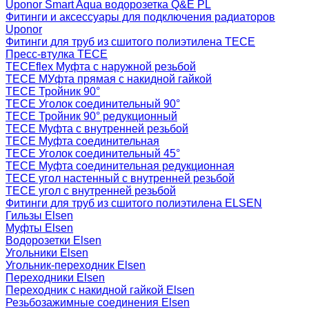
Uponor Smart Aqua водорозетка Q&E PL
Фитинги и аксессуары для подключения радиаторов
Uponor
Фитинги для труб из сшитого полиэтилена TECE
Пресс-втулка TECE
TECEflex Муфта с наружной резьбой
TECE МУфта прямая с накидной гайкой
TECE Тройник 90°
TECE Уголок соединительный 90°
TECE Тройник 90° редукционный
TECE Муфта с внутренней резьбой
TECE Муфта соединительная
TECE Уголок соединительный 45°
TECE Муфта соединительная редукционная
TECE угол настенный с внутренней резьбой
TECE угол с внутренней резьбой
Фитинги для труб из сшитого полиэтилена ELSEN
Гильзы Elsen
Муфты Elsen
Водорозетки Elsen
Угольники Elsen
Угольник-переходник Elsen
Переходники Elsen
Переходник с накидной гайкой Elsen
Резьбозажимные соединения Elsen