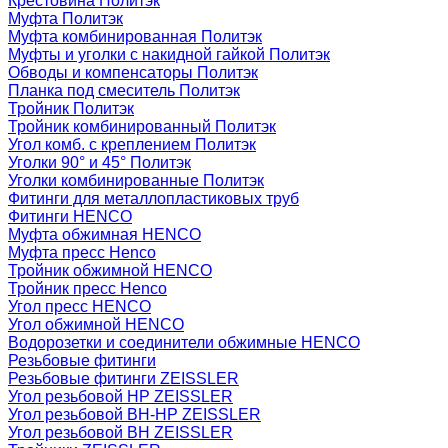
Крестовина Политэк
Муфта Политэк
Муфта комбинированная Политэк
Муфты и уголки с накидной гайкой Политэк
Обводы и компенсаторы Политэк
Планка под смеситель Политэк
Тройник Политэк
Тройник комбинированный Политэк
Угол комб. с креплением Политэк
Уголки 90° и 45° Политэк
Уголки комбинированные Политэк
Фитинги для металлопластиковых труб
Фитинги HENCO
Муфта обжимная HENCO
Муфта пресс Henco
Тройник обжимной HENCO
Тройник пресс Henco
Угол пресс HENCO
Угол обжимной HENCO
Водорозетки и соединители обжимные HENCO
Резьбовые фитинги
Резьбовые фитинги ZEISSLER
Угол резьбовой НР ZEISSLER
Угол резьбовой ВН-НР ZEISSLER
Угол резьбовой ВН ZEISSLER