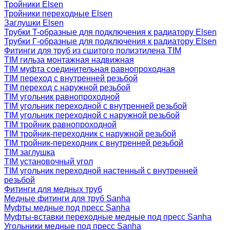
Тройники Elsen
Тройники переходные Elsen
Заглушки Elsen
Трубки T-образные для подключения к радиатору Elsen
Трубки Г-образные для подключения к радиатору Elsen
Фитинги для труб из сшитого полиэтилена TIM
TIM гильза монтажная надвижная
TIM муфта соединительная равнопроходная
TIM переход с внутренней резьбой
TIM переход с наружной резьбой
TIM угольник равнопроходной
TIM угольник переходной с внутренней резьбой
TIM угольник переходной с наружной резьбой
TIM тройник равнопроходной
TIM тройник-переходник с наружной резьбой
TIM тройник-переходник с внутренней резьбой
TIM заглушка
TIM установочный угол
TIM угольник переходной настенный с внутренней
резьбой
Фитинги для медных труб
Медные фитинги для труб Sanha
Муфты медные под пресс Sanha
Муфты-вставки переходные медные под пресс Sanha
Угольники медные под пресс Sanha