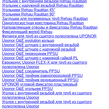
Угольник с внутренней резьбой Rehau Rautitan
Угольник с наружной резьбой Rehau Rautitan
Угольники Rehau Rautitan 45°
Угольники Rehau Rautitan 90°
Заглушки для полимерных труб Rehau Rautitan
Одноплоскостная крестовина Rehau Rautitan
Направляющие отводы и фиксаторы Rehau Rautitan
Фиксирующий желоб Rehau
Фитинги для труб из сшитого полиэтилена UPONOR
Uponor Q&E evolution кольцо
Uponor Q&E штуцер с внутренней резьбой
Uponor Q&E штуцер с наружной резьбой
Uponor Q&E переходник PPSU
Uponor Q&E штуцер с накидной гайкой PL
Евроконус Uponor FLEX-X для труб из сшитого
полиэтилена Uponor
Uponor Q&E соединитель PPSU
Uponor Q&E тройник равнопроходной PPSU
Uponor Q&E тройник редукционный PPSU
UPONOR угловой фиксатор пластиковый
Uponor Q&E угольник PPSU
Уголок с внутренней резьбой для труб из сшитого
полиэтилена Uponor
Уголок с внутренней резьбой для труб из сшитого
полиэтилена Uponor