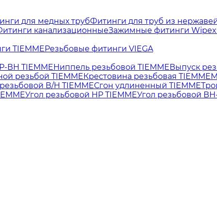
инги для медных труб
Фитинги для труб из нержаве
Фитинги канализационные
Зажимные фитинги Wipex
нги TIEMME
Резьбовые фитинги VIEGA
НР-ВН TIEMME
Ниппель резьбовой TIEMME
Выпуск ре
ной резьбой TIEMME
Крестовина резьбовая TIEMME
М
резьбовой В/Н TIEMME
Сгон удлиненный TIEMME
Тро
TIEMME
Угол резьбовой НР TIEMME
Угол резьбовой ВН