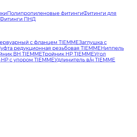
йки
Полипропиленовые фитинги
Фитинги для
Фитинги ПНД
зервуарный с фланцем TIEMME
Заглушка с
уфта редукционная резьбовая TIEMME
Ниппель
йник ВН TIEMME
Тройник НР TIEMME
Угол
-НР с упором TIEMME
Удлинитель в/н TIEMME