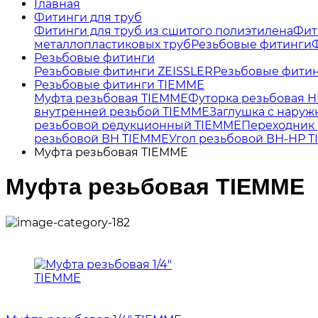
Главная
Фитинги для труб
Фитинги для труб из сшитого полиэтилена
Фит
металлопластиковых труб
Резьбовые фитинги
Резьбовые фитинги
Резьбовые фитинги ZEISSLER
Резьбовые фити
Резьбовые фитинги TIEMME
Муфта резьбовая TIEMME
Футорка резьбовая 
внутренней резьбой TIEMME
Заглушка с наруж
резьбовой редукционный TIEMME
Переходник 
резьбовой ВН TIEMME
Угол резьбовой ВН-НР 
Муфта резьбовая TIEMME
Муфта резьбовая TIEMME