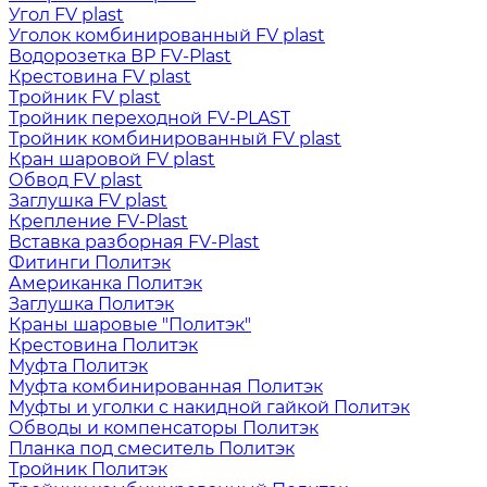
Угол FV plast
Уголок комбинированный FV plast
Водорозетка ВР FV-Plast
Крестовина FV plast
Тройник FV plast
Тройник переходной FV-PLAST
Тройник комбинированный FV plast
Кран шаровой FV plast
Обвод FV plast
Заглушка FV plast
Крепление FV-Plast
Вставка разборная FV-Plast
Фитинги Политэк
Американка Политэк
Заглушка Политэк
Краны шаровые "Политэк"
Крестовина Политэк
Муфта Политэк
Муфта комбинированная Политэк
Муфты и уголки с накидной гайкой Политэк
Обводы и компенсаторы Политэк
Планка под смеситель Политэк
Тройник Политэк