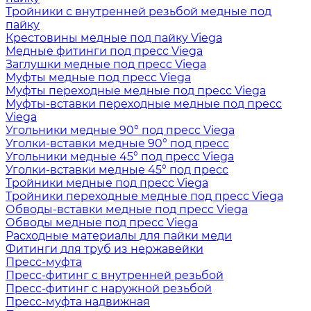
Тройники с внутренней резьбой медные под
пайку
Крестовины медные под пайку Viega
Медные фитинги под пресс Viega
Заглушки медные под пресс Viega
Муфты медные под пресс Viega
Муфты переходные медные под пресс Viega
Муфты-вставки переходные медные под пресс
Viega
Угольники медные 90° под пресс Viega
Уголки-вставки медные 90° под пресс
Угольники медные 45° под пресс Viega
Уголки-вставки медные 45° под пресс
Тройники медные под пресс Viega
Тройники переходные медные под пресс Viega
Обводы-вставки медные под пресс Viega
Обводы медные под пресс Viega
Расходные материалы для пайки меди
Фитинги для труб из нержавейки
Пресс-муфта
Пресс-фитинг с внутренней резьбой
Пресс-фитинг с наружной резьбой
Пресс-муфта надвижная