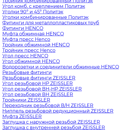
Тройник комбинированный Политэк
Угол комб. с креплением Политэк
Уголки 90° и 45° Политэк
Уголки комбинированные Политэк
Фитинги для металлопластиковых труб
Фитинги HENCO
Муфта обжимная HENCO
Муфта пресс Henco
Тройник обжимной HENCO
Тройник пресс Henco
Угол пресс HENCO
Угол обжимной HENCO
Водорозетки и соединители обжимные HENCO
Резьбовые фитинги
Резьбовые фитинги ZEISSLER
Угол резьбовой НР ZEISSLER
Угол резьбовой ВН-НР ZEISSLER
Угол резьбовой ВН ZEISSLER
Тройники ZEISSLER
Переходник резьбовой В/Н ZEISSLER
Ниппель резьбовой редукционный ZEISSLER
Муфта ZEISSLER
Заглушка с наружной резьбой ZEISSLER
Заглушка с внутренней резьбой ZEISSLER