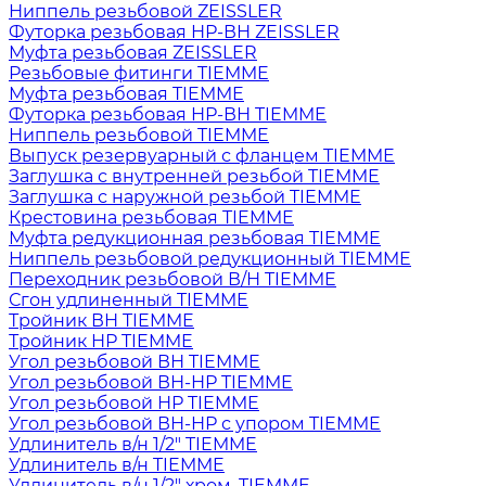
Ниппель резьбовой ZEISSLER
Футорка резьбовая НР-ВН ZEISSLER
Муфта резьбовая ZEISSLER
Резьбовые фитинги TIEMME
Муфта резьбовая TIEMME
Футорка резьбовая НР-ВН TIEMME
Ниппель резьбовой TIEMME
Выпуск резервуарный с фланцем TIEMME
Заглушка с внутренней резьбой TIEMME
Заглушка с наружной резьбой TIEMME
Крестовина резьбовая TIEMME
Муфта редукционная резьбовая TIEMME
Ниппель резьбовой редукционный TIEMME
Переходник резьбовой В/Н TIEMME
Сгон удлиненный TIEMME
Тройник ВН TIEMME
Тройник НР TIEMME
Угол резьбовой ВН TIEMME
Угол резьбовой ВН-НР TIEMME
Угол резьбовой НР TIEMME
Угол резьбовой ВН-НР с упором TIEMME
Удлинитель в/н 1/2" TIEMME
Удлинитель в/н TIEMME
Удлинитель в/н 1/2" хром. TIEMME