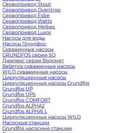
Сервопривод Stout
Сервопривод Oventrop
Сервопривод Esbe
Сервопривод Watts
Сервопривод Meibes
Сервопривод Luxor
Насосы для воды
Насосы Грундфос
Скважинные насосы
GRUNDFOS серии SQ
Джилекс серии Водомет
Belamos скважинные насосы
WILO скважинные насосы
Циркуляционные насосы
Циркуляционные насосы Grundfos
Grundfos UP
Grundfos UPS
Grundfos COMFORT
Grundfos ALPHA2
Grundfos ALPHA1 L
Циркуляционные насосы WILO
Насосные станции
Grundfos насосные станции