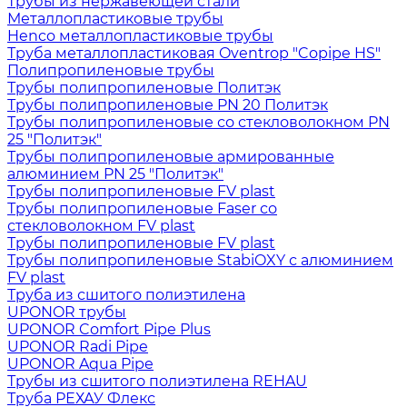
Трубы из нержавеющей стали
Металлопластиковые трубы
Henco металлопластиковые трубы
Труба металлопластиковая Oventrop "Copipe HS"
Полипропиленовые трубы
Трубы полипропиленовые Политэк
Трубы полипропиленовые PN 20 Политэк
Трубы полипропиленовые со стекловолокном PN
25 "Политэк"
Трубы полипропиленовые армированные
алюминием PN 25 "Политэк"
Трубы полипропиленовые FV plast
Трубы полипропиленовые Faser со
стекловолокном FV plast
Трубы полипропиленовые FV plast
Трубы полипропиленовые StabiOXY с алюминием
FV plast
Труба из сшитого полиэтилена
UPONOR трубы
UPONOR Comfort Pipe Plus
UPONOR Radi Pipe
UPONOR Aqua Pipe
Трубы из сшитого полиэтилена REHAU
Труба РЕХАУ Флекс