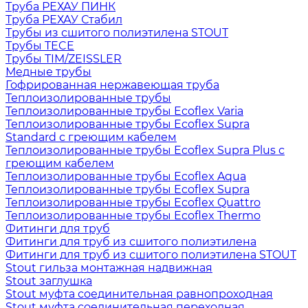
Труба РЕХАУ ПИНК
Труба РЕХАУ Стабил
Трубы из сшитого полиэтилена STOUT
Трубы TECE
Трубы TIM/ZEISSLER
Медные трубы
Гофрированная нержавеющая труба
Теплоизолированные трубы
Теплоизолированные трубы Ecoflex Varia
Теплоизолированные трубы Ecoflex Supra
Standard с греющим кабелем
Теплоизолированные трубы Ecoflex Supra Plus с
греющим кабелем
Теплоизолированные трубы Ecoflex Aqua
Теплоизолированные трубы Ecoflex Supra
Теплоизолированные трубы Ecoflex Quattro
Теплоизолированные трубы Ecoflex Thermo
Фитинги для труб
Фитинги для труб из сшитого полиэтилена
Фитинги для труб из сшитого полиэтилена STOUT
Stout гильза монтажная надвижная
Stout заглушка
Stout муфта соединительная равнопроходная
Stout муфта соединительная переходная