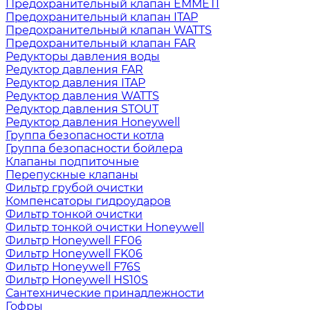
Предохранительный клапан EMMETI
Предохранительный клапан ITAP
Предохранительный клапан WATTS
Предохранительный клапан FAR
Редукторы давления воды
Редуктор давления FAR
Редуктор давления ITAP
Редуктор давления WATTS
Редуктор давления STOUT
Редуктор давления Honeywell
Группа безопасности котла
Группа безопасности бойлера
Клапаны подпиточные
Перепускные клапаны
Фильтр грубой очистки
Компенсаторы гидроударов
Фильтр тонкой очистки
Фильтр тонкой очистки Honeywell
Фильтр Honeywell FF06
Фильтр Honeywell FK06
Фильтр Honeywell F76S
Фильтр Honeywell HS10S
Сантехнические принадлежности
Гофры