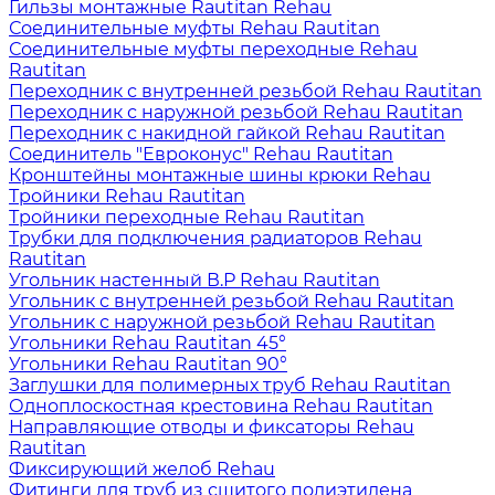
Гильзы монтажные Rautitan Rehau
Соединительные муфты Rehau Rautitan
Соединительные муфты переходные Rehau
Rautitan
Переходник с внутренней резьбой Rehau Rautitan
Переходник с наружной резьбой Rehau Rautitan
Переходник с накидной гайкой Rehau Rautitan
Соединитель "Евроконус" Rehau Rautitan
Кронштейны монтажные шины крюки Rehau
Тройники Rehau Rautitan
Тройники переходные Rehau Rautitan
Трубки для подключения радиаторов Rehau
Rautitan
Угольник настенный В.Р Rehau Rautitan
Угольник с внутренней резьбой Rehau Rautitan
Угольник с наружной резьбой Rehau Rautitan
Угольники Rehau Rautitan 45°
Угольники Rehau Rautitan 90°
Заглушки для полимерных труб Rehau Rautitan
Одноплоскостная крестовина Rehau Rautitan
Направляющие отводы и фиксаторы Rehau
Rautitan
Фиксирующий желоб Rehau
Фитинги для труб из сшитого полиэтилена