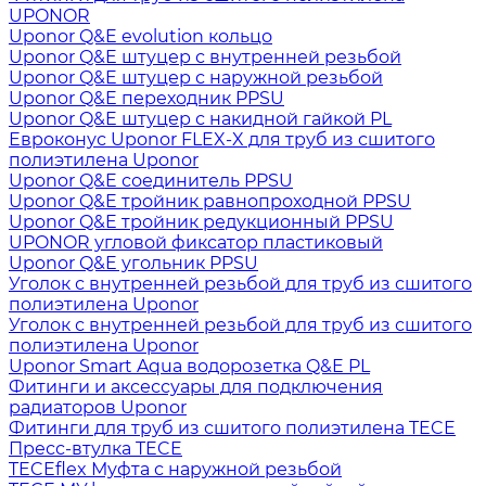
UPONOR
Uponor Q&E evolution кольцо
Uponor Q&E штуцер с внутренней резьбой
Uponor Q&E штуцер с наружной резьбой
Uponor Q&E переходник PPSU
Uponor Q&E штуцер с накидной гайкой PL
Евроконус Uponor FLEX-X для труб из сшитого
полиэтилена Uponor
Uponor Q&E соединитель PPSU
Uponor Q&E тройник равнопроходной PPSU
Uponor Q&E тройник редукционный PPSU
UPONOR угловой фиксатор пластиковый
Uponor Q&E угольник PPSU
Уголок с внутренней резьбой для труб из сшитого
полиэтилена Uponor
Уголок с внутренней резьбой для труб из сшитого
полиэтилена Uponor
Uponor Smart Aqua водорозетка Q&E PL
Фитинги и аксессуары для подключения
радиаторов Uponor
Фитинги для труб из сшитого полиэтилена TECE
Пресс-втулка TECE
TECEflex Муфта с наружной резьбой