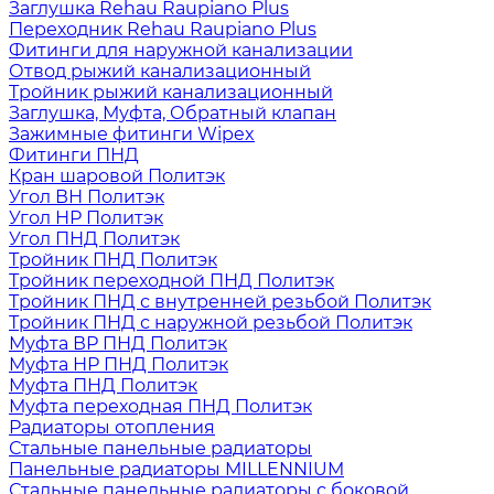
Заглушка Rehau Raupiano Plus
Переходник Rehau Raupiano Plus
Фитинги для наружной канализации
Отвод рыжий канализационный
Тройник рыжий канализационный
Заглушка, Муфта, Обратный клапан
Зажимные фитинги Wipex
Фитинги ПНД
Кран шаровой Политэк
Угол ВН Политэк
Угол НР Политэк
Угол ПНД Политэк
Тройник ПНД Политэк
Тройник переходной ПНД Политэк
Тройник ПНД с внутренней резьбой Политэк
Тройник ПНД с наружной резьбой Политэк
Муфта ВР ПНД Политэк
Муфта НР ПНД Политэк
Муфта ПНД Политэк
Муфта переходная ПНД Политэк
Радиаторы отопления
Стальные панельные радиаторы
Панельные радиаторы MILLENNIUM
Стальные панельные радиаторы с боковой