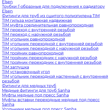
Elsen
Трубки Г-образные для подключения к радиатору
Elsen
Фитинги для труб из сшитого полиэтилена TIM
TIM гильза монтажная надвижная
TIM муфта соединительная равнопроходная
TIM переход с внутренней резьбой
TIM переход с наружной резьбой
TIM угольник равнопроходной
TIM угольник переходной с внутренней резьбой
TIM угольник переходной с наружной резьбой
TIM тройник равнопроходной
TIM тройник-переходник с наружной резьбой
TIM тройник-переходник с внутренней резьбой
TIM заглушка
TIM установочный угол
TIM угольник переходной настенный с внутренней
резьбой
Фитинги для медных труб
Медные фитинги для труб Sanha
Муфты медные под пресс Sanha
Муфты-вставки переходные медные под пресс
Sanha
Угольники медные под пресс Sanha