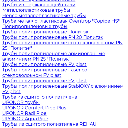
Трубы из нержавеющей стали
Металлопластиковые трубы
Henco металлопластиковые трубы
Труба металлопластиковая Oventrop "Copipe HS"
Полипропиленовые трубы
Трубы полипропиленовые Политэк
Трубы полипропиленовые PN 20 Политэк
Трубы полипропиленовые со стекловолокном PN
25 "Политэк"
Трубы полипропиленовые армированные
алюминием PN 25 "Политэк"
Трубы полипропиленовые FV plast
Трубы полипропиленовые Faser со
стекловолокном FV plast
Трубы полипропиленовые FV plast
Трубы полипропиленовые StabiOXY с алюминием
FV plast
Труба из сшитого полиэтилена
UPONOR трубы
UPONOR Comfort Pipe Plus
UPONOR Radi Pipe
UPONOR Aqua Pipe
Трубы из сшитого полиэтилена REHAU