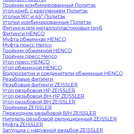
Тройник комбинированный Политэк
Угол комб. с креплением Политэк
Уголки 90° и 45° Политэк
Уголки комбинированные Политэк
Фитинги для металлопластиковых труб
Фитинги HENCO
Муфта обжимная HENCO
Муфта пресс Henco
Тройник обжимной HENCO
Тройник пресс Henco
Угол пресс HENCO
Угол обжимной HENCO
Водорозетки и соединители обжимные HENCO
Резьбовые фитинги
Резьбовые фитинги ZEISSLER
Угол резьбовой НР ZEISSLER
Угол резьбовой ВН-НР ZEISSLER
Угол резьбовой ВН ZEISSLER
Тройники ZEISSLER
Переходник резьбовой В/Н ZEISSLER
Ниппель резьбовой редукционный ZEISSLER
Муфта ZEISSLER
Заглушка с наружной резьбой ZEISSLER