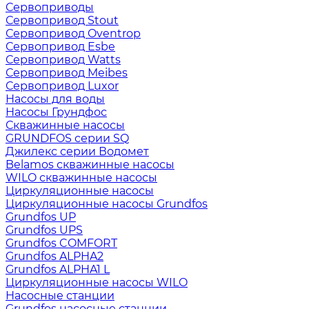
Сервоприводы
Сервопривод Stout
Сервопривод Oventrop
Сервопривод Esbe
Сервопривод Watts
Сервопривод Meibes
Сервопривод Luxor
Насосы для воды
Насосы Грундфос
Скважинные насосы
GRUNDFOS серии SQ
Джилекс серии Водомет
Belamos скважинные насосы
WILO скважинные насосы
Циркуляционные насосы
Циркуляционные насосы Grundfos
Grundfos UP
Grundfos UPS
Grundfos COMFORT
Grundfos ALPHA2
Grundfos ALPHA1 L
Циркуляционные насосы WILO
Насосные станции
Grundfos насосные станции