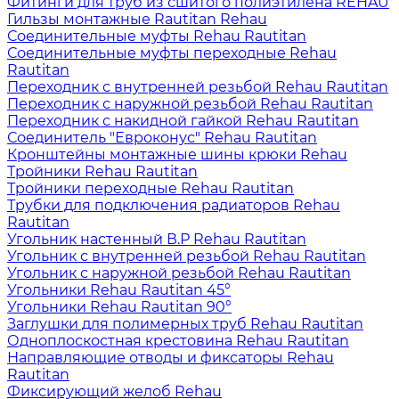
Фитинги для труб из сшитого полиэтилена REHAU
Гильзы монтажные Rautitan Rehau
Соединительные муфты Rehau Rautitan
Соединительные муфты переходные Rehau
Rautitan
Переходник с внутренней резьбой Rehau Rautitan
Переходник с наружной резьбой Rehau Rautitan
Переходник с накидной гайкой Rehau Rautitan
Соединитель "Евроконус" Rehau Rautitan
Кронштейны монтажные шины крюки Rehau
Тройники Rehau Rautitan
Тройники переходные Rehau Rautitan
Трубки для подключения радиаторов Rehau
Rautitan
Угольник настенный В.Р Rehau Rautitan
Угольник с внутренней резьбой Rehau Rautitan
Угольник с наружной резьбой Rehau Rautitan
Угольники Rehau Rautitan 45°
Угольники Rehau Rautitan 90°
Заглушки для полимерных труб Rehau Rautitan
Одноплоскостная крестовина Rehau Rautitan
Направляющие отводы и фиксаторы Rehau
Rautitan
Фиксирующий желоб Rehau