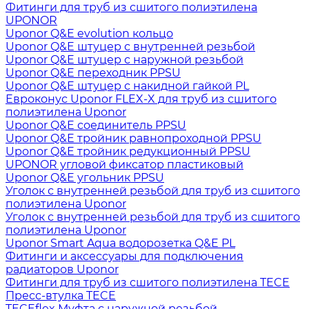
Фитинги для труб из сшитого полиэтилена
UPONOR
Uponor Q&E evolution кольцо
Uponor Q&E штуцер с внутренней резьбой
Uponor Q&E штуцер с наружной резьбой
Uponor Q&E переходник PPSU
Uponor Q&E штуцер с накидной гайкой PL
Евроконус Uponor FLEX-X для труб из сшитого
полиэтилена Uponor
Uponor Q&E соединитель PPSU
Uponor Q&E тройник равнопроходной PPSU
Uponor Q&E тройник редукционный PPSU
UPONOR угловой фиксатор пластиковый
Uponor Q&E угольник PPSU
Уголок с внутренней резьбой для труб из сшитого
полиэтилена Uponor
Уголок с внутренней резьбой для труб из сшитого
полиэтилена Uponor
Uponor Smart Aqua водорозетка Q&E PL
Фитинги и аксессуары для подключения
радиаторов Uponor
Фитинги для труб из сшитого полиэтилена TECE
Пресс-втулка TECE
TECEflex Муфта с наружной резьбой