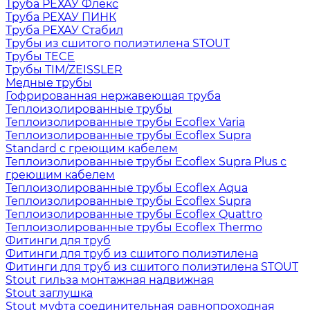
Труба РЕХАУ Флекс
Труба РЕХАУ ПИНК
Труба РЕХАУ Стабил
Трубы из сшитого полиэтилена STOUT
Трубы TECE
Трубы TIM/ZEISSLER
Медные трубы
Гофрированная нержавеющая труба
Теплоизолированные трубы
Теплоизолированные трубы Ecoflex Varia
Теплоизолированные трубы Ecoflex Supra
Standard с греющим кабелем
Теплоизолированные трубы Ecoflex Supra Plus с
греющим кабелем
Теплоизолированные трубы Ecoflex Aqua
Теплоизолированные трубы Ecoflex Supra
Теплоизолированные трубы Ecoflex Quattro
Теплоизолированные трубы Ecoflex Thermo
Фитинги для труб
Фитинги для труб из сшитого полиэтилена
Фитинги для труб из сшитого полиэтилена STOUT
Stout гильза монтажная надвижная
Stout заглушка
Stout муфта соединительная равнопроходная