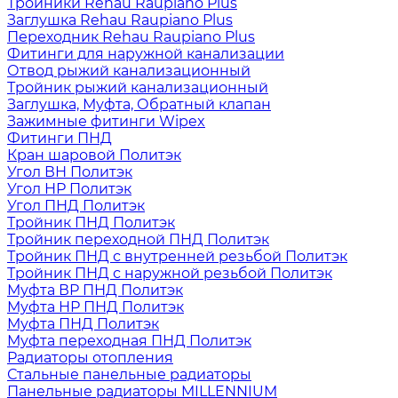
Тройники Rehau Raupiano Plus
Заглушка Rehau Raupiano Plus
Переходник Rehau Raupiano Plus
Фитинги для наружной канализации
Отвод рыжий канализационный
Тройник рыжий канализационный
Заглушка, Муфта, Обратный клапан
Зажимные фитинги Wipex
Фитинги ПНД
Кран шаровой Политэк
Угол ВН Политэк
Угол НР Политэк
Угол ПНД Политэк
Тройник ПНД Политэк
Тройник переходной ПНД Политэк
Тройник ПНД с внутренней резьбой Политэк
Тройник ПНД с наружной резьбой Политэк
Муфта ВР ПНД Политэк
Муфта НР ПНД Политэк
Муфта ПНД Политэк
Муфта переходная ПНД Политэк
Радиаторы отопления
Стальные панельные радиаторы
Панельные радиаторы MILLENNIUM