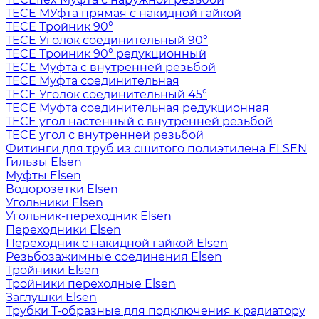
TECE МУфта прямая с накидной гайкой
TECE Тройник 90°
TECE Уголок соединительный 90°
TECE Тройник 90° редукционный
TECE Муфта с внутренней резьбой
TECE Муфта соединительная
TECE Уголок соединительный 45°
TECE Муфта соединительная редукционная
TECE угол настенный с внутренней резьбой
TECE угол с внутренней резьбой
Фитинги для труб из сшитого полиэтилена ELSEN
Гильзы Elsen
Муфты Elsen
Водорозетки Elsen
Угольники Elsen
Угольник-переходник Elsen
Переходники Elsen
Переходник с накидной гайкой Elsen
Резьбозажимные соединения Elsen
Тройники Elsen
Тройники переходные Elsen
Заглушки Elsen
Трубки T-образные для подключения к радиатору