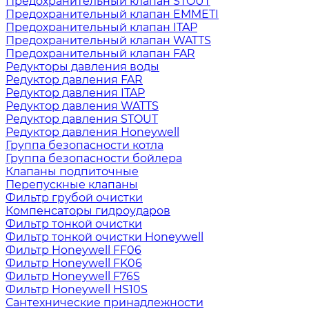
Предохранительный клапан STOUT
Предохранительный клапан EMMETI
Предохранительный клапан ITAP
Предохранительный клапан WATTS
Предохранительный клапан FAR
Редукторы давления воды
Редуктор давления FAR
Редуктор давления ITAP
Редуктор давления WATTS
Редуктор давления STOUT
Редуктор давления Honeywell
Группа безопасности котла
Группа безопасности бойлера
Клапаны подпиточные
Перепускные клапаны
Фильтр грубой очистки
Компенсаторы гидроударов
Фильтр тонкой очистки
Фильтр тонкой очистки Honeywell
Фильтр Honeywell FF06
Фильтр Honeywell FK06
Фильтр Honeywell F76S
Фильтр Honeywell HS10S
Сантехнические принадлежности