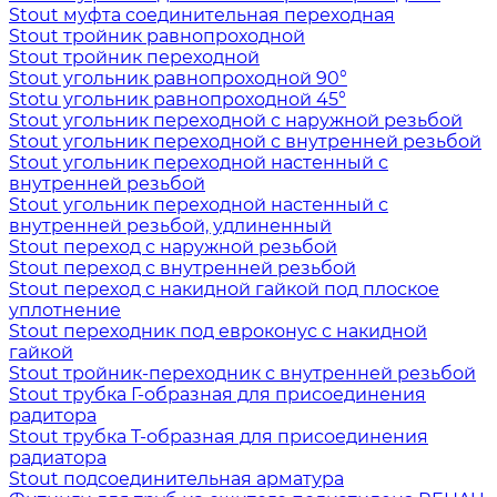
Stout муфта соединительная переходная
Stout тройник равнопроходной
Stout тройник переходной
Stout угольник равнопроходной 90°
Stotu угольник равнопроходной 45°
Stout угольник переходной с наружной резьбой
Stout угольник переходной с внутренней резьбой
Stout угольник переходной настенный с
внутренней резьбой
Stout угольник переходной настенный с
внутренней резьбой, удлиненный
Stout переход с наружной резьбой
Stout переход с внутренней резьбой
Stout переход с накидной гайкой под плоское
уплотнение
Stout переходник под евроконус с накидной
гайкой
Stout тройник-переходник с внутренней резьбой
Stout трубка Г-образная для присоединения
радитора
Stout трубка T-образная для присоединения
радиатора
Stout подсоединительная арматура