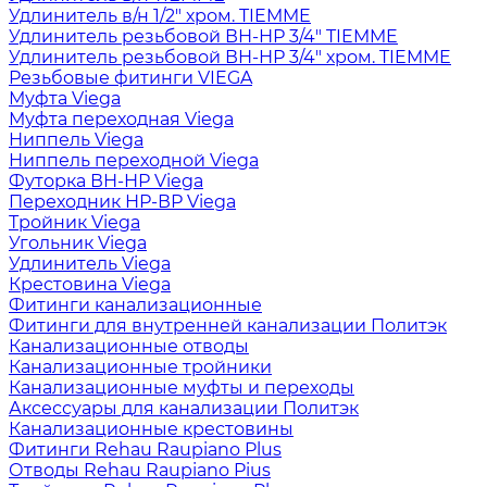
Удлинитель в/н 1/2" хром. TIEMME
Удлинитель резьбовой ВН-НР 3/4" TIEMME
Удлинитель резьбовой ВН-НР 3/4" хром. TIEMME
Резьбовые фитинги VIEGA
Муфта Viega
Муфта переходная Viega
Ниппель Viega
Ниппель переходной Viega
Футорка ВН-НР Viega
Переходник НР-ВР Viega
Тройник Viega
Угольник Viega
Удлинитель Viega
Крестовина Viega
Фитинги канализационные
Фитинги для внутренней канализации Политэк
Канализационные отводы
Канализационные тройники
Канализационные муфты и переходы
Аксессуары для канализации Политэк
Канализационные крестовины
Фитинги Rehau Raupiano Plus
Отводы Rehau Raupiano Pius