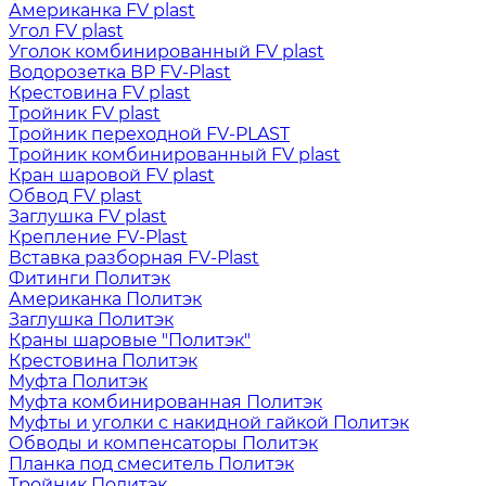
Американка FV plast
Угол FV plast
Уголок комбинированный FV plast
Водорозетка ВР FV-Plast
Крестовина FV plast
Тройник FV plast
Тройник переходной FV-PLAST
Тройник комбинированный FV plast
Кран шаровой FV plast
Обвод FV plast
Заглушка FV plast
Крепление FV-Plast
Вставка разборная FV-Plast
Фитинги Политэк
Американка Политэк
Заглушка Политэк
Краны шаровые "Политэк"
Крестовина Политэк
Муфта Политэк
Муфта комбинированная Политэк
Муфты и уголки с накидной гайкой Политэк
Обводы и компенсаторы Политэк
Планка под смеситель Политэк
Тройник Политэк