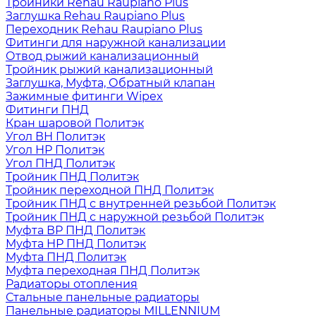
Тройники Rehau Raupiano Plus
Заглушка Rehau Raupiano Plus
Переходник Rehau Raupiano Plus
Фитинги для наружной канализации
Отвод рыжий канализационный
Тройник рыжий канализационный
Заглушка, Муфта, Обратный клапан
Зажимные фитинги Wipex
Фитинги ПНД
Кран шаровой Политэк
Угол ВН Политэк
Угол НР Политэк
Угол ПНД Политэк
Тройник ПНД Политэк
Тройник переходной ПНД Политэк
Тройник ПНД с внутренней резьбой Политэк
Тройник ПНД с наружной резьбой Политэк
Муфта ВР ПНД Политэк
Муфта НР ПНД Политэк
Муфта ПНД Политэк
Муфта переходная ПНД Политэк
Радиаторы отопления
Стальные панельные радиаторы
Панельные радиаторы MILLENNIUM