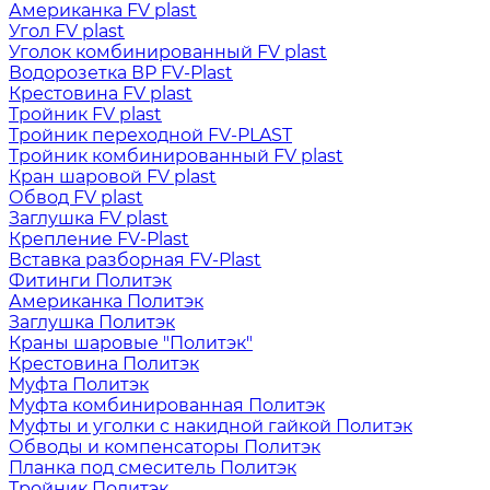
Американка FV plast
Угол FV plast
Уголок комбинированный FV plast
Водорозетка ВР FV-Plast
Крестовина FV plast
Тройник FV plast
Тройник переходной FV-PLAST
Тройник комбинированный FV plast
Кран шаровой FV plast
Обвод FV plast
Заглушка FV plast
Крепление FV-Plast
Вставка разборная FV-Plast
Фитинги Политэк
Американка Политэк
Заглушка Политэк
Краны шаровые "Политэк"
Крестовина Политэк
Муфта Политэк
Муфта комбинированная Политэк
Муфты и уголки с накидной гайкой Политэк
Обводы и компенсаторы Политэк
Планка под смеситель Политэк
Тройник Политэк