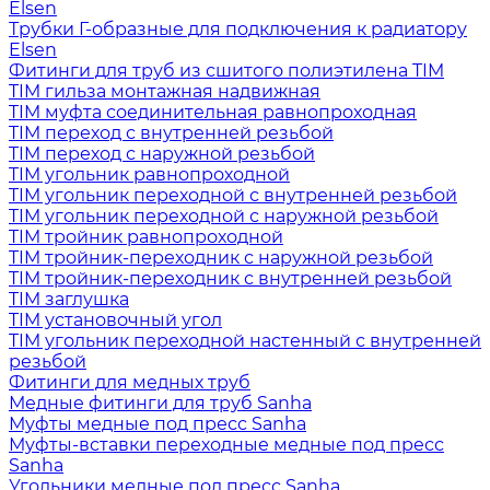
Elsen
Трубки Г-образные для подключения к радиатору
Elsen
Фитинги для труб из сшитого полиэтилена TIM
TIM гильза монтажная надвижная
TIM муфта соединительная равнопроходная
TIM переход с внутренней резьбой
TIM переход с наружной резьбой
TIM угольник равнопроходной
TIM угольник переходной с внутренней резьбой
TIM угольник переходной с наружной резьбой
TIM тройник равнопроходной
TIM тройник-переходник с наружной резьбой
TIM тройник-переходник с внутренней резьбой
TIM заглушка
TIM установочный угол
TIM угольник переходной настенный с внутренней
резьбой
Фитинги для медных труб
Медные фитинги для труб Sanha
Муфты медные под пресс Sanha
Муфты-вставки переходные медные под пресс
Sanha
Угольники медные под пресс Sanha