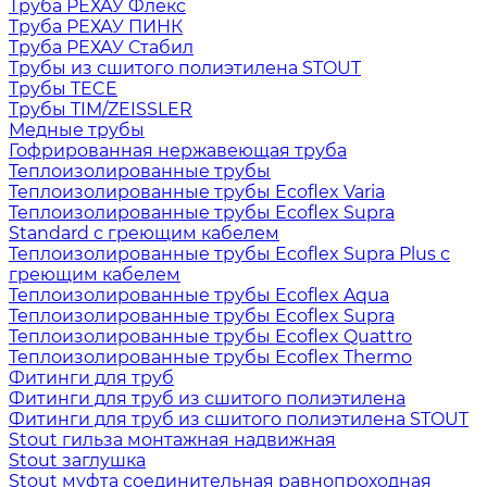
Труба РЕХАУ Флекс
Труба РЕХАУ ПИНК
Труба РЕХАУ Стабил
Трубы из сшитого полиэтилена STOUT
Трубы TECE
Трубы TIM/ZEISSLER
Медные трубы
Гофрированная нержавеющая труба
Теплоизолированные трубы
Теплоизолированные трубы Ecoflex Varia
Теплоизолированные трубы Ecoflex Supra
Standard с греющим кабелем
Теплоизолированные трубы Ecoflex Supra Plus с
греющим кабелем
Теплоизолированные трубы Ecoflex Aqua
Теплоизолированные трубы Ecoflex Supra
Теплоизолированные трубы Ecoflex Quattro
Теплоизолированные трубы Ecoflex Thermo
Фитинги для труб
Фитинги для труб из сшитого полиэтилена
Фитинги для труб из сшитого полиэтилена STOUT
Stout гильза монтажная надвижная
Stout заглушка
Stout муфта соединительная равнопроходная