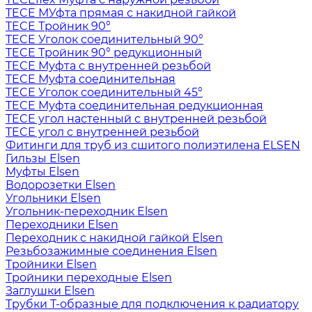
TECE МУфта прямая с накидной гайкой
TECE Тройник 90°
TECE Уголок соединительный 90°
TECE Тройник 90° редукционный
TECE Муфта с внутренней резьбой
TECE Муфта соединительная
TECE Уголок соединительный 45°
TECE Муфта соединительная редукционная
TECE угол настенный с внутренней резьбой
TECE угол с внутренней резьбой
Фитинги для труб из сшитого полиэтилена ELSEN
Гильзы Elsen
Муфты Elsen
Водорозетки Elsen
Угольники Elsen
Угольник-переходник Elsen
Переходники Elsen
Переходник с накидной гайкой Elsen
Резьбозажимные соединения Elsen
Тройники Elsen
Тройники переходные Elsen
Заглушки Elsen
Трубки T-образные для подключения к радиатору