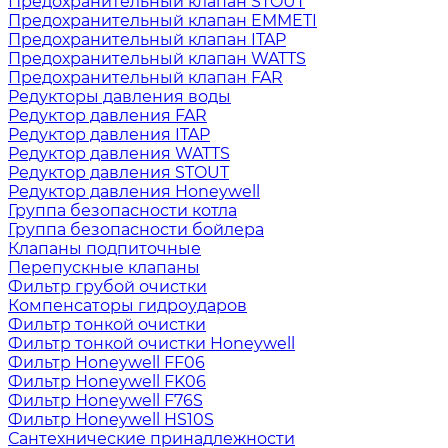
Предохранительный клапан STOUT
Предохранительный клапан EMMETI
Предохранительный клапан ITAP
Предохранительный клапан WATTS
Предохранительный клапан FAR
Редукторы давления воды
Редуктор давления FAR
Редуктор давления ITAP
Редуктор давления WATTS
Редуктор давления STOUT
Редуктор давления Honeywell
Группа безопасности котла
Группа безопасности бойлера
Клапаны подпиточные
Перепускные клапаны
Фильтр грубой очистки
Компенсаторы гидроударов
Фильтр тонкой очистки
Фильтр тонкой очистки Honeywell
Фильтр Honeywell FF06
Фильтр Honeywell FK06
Фильтр Honeywell F76S
Фильтр Honeywell HS10S
Сантехнические принадлежности