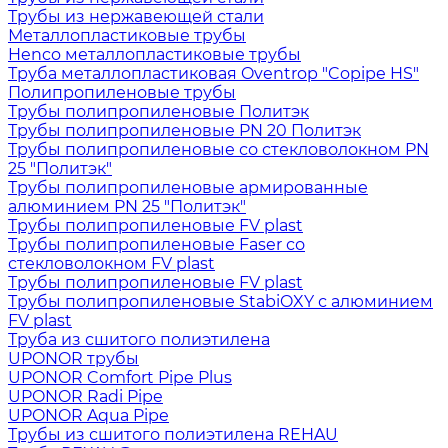
Трубы из нержавеющей стали
Металлопластиковые трубы
Henco металлопластиковые трубы
Труба металлопластиковая Oventrop "Copipe HS"
Полипропиленовые трубы
Трубы полипропиленовые Политэк
Трубы полипропиленовые PN 20 Политэк
Трубы полипропиленовые со стекловолокном PN
25 "Политэк"
Трубы полипропиленовые армированные
алюминием PN 25 "Политэк"
Трубы полипропиленовые FV plast
Трубы полипропиленовые Faser со
стекловолокном FV plast
Трубы полипропиленовые FV plast
Трубы полипропиленовые StabiOXY с алюминием
FV plast
Труба из сшитого полиэтилена
UPONOR трубы
UPONOR Comfort Pipe Plus
UPONOR Radi Pipe
UPONOR Aqua Pipe
Трубы из сшитого полиэтилена REHAU