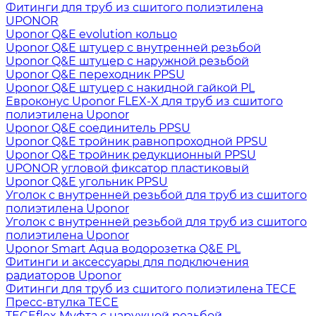
Фитинги для труб из сшитого полиэтилена
UPONOR
Uponor Q&E evolution кольцо
Uponor Q&E штуцер с внутренней резьбой
Uponor Q&E штуцер с наружной резьбой
Uponor Q&E переходник PPSU
Uponor Q&E штуцер с накидной гайкой PL
Евроконус Uponor FLEX-X для труб из сшитого
полиэтилена Uponor
Uponor Q&E соединитель PPSU
Uponor Q&E тройник равнопроходной PPSU
Uponor Q&E тройник редукционный PPSU
UPONOR угловой фиксатор пластиковый
Uponor Q&E угольник PPSU
Уголок с внутренней резьбой для труб из сшитого
полиэтилена Uponor
Уголок с внутренней резьбой для труб из сшитого
полиэтилена Uponor
Uponor Smart Aqua водорозетка Q&E PL
Фитинги и аксессуары для подключения
радиаторов Uponor
Фитинги для труб из сшитого полиэтилена TECE
Пресс-втулка TECE
TECEflex Муфта с наружной резьбой