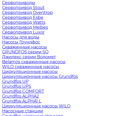
Сервоприводы
Сервопривод Stout
Сервопривод Oventrop
Сервопривод Esbe
Сервопривод Watts
Сервопривод Meibes
Сервопривод Luxor
Насосы для воды
Насосы Грундфос
Скважинные насосы
GRUNDFOS серии SQ
Джилекс серии Водомет
Belamos скважинные насосы
WILO скважинные насосы
Циркуляционные насосы
Циркуляционные насосы Grundfos
Grundfos UP
Grundfos UPS
Grundfos COMFORT
Grundfos ALPHA2
Grundfos ALPHA1 L
Циркуляционные насосы WILO
Насосные станции
Grundfos насосные станции