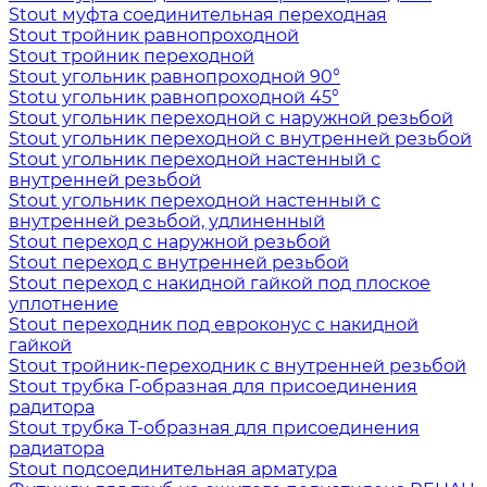
Stout муфта соединительная переходная
Stout тройник равнопроходной
Stout тройник переходной
Stout угольник равнопроходной 90°
Stotu угольник равнопроходной 45°
Stout угольник переходной с наружной резьбой
Stout угольник переходной с внутренней резьбой
Stout угольник переходной настенный с
внутренней резьбой
Stout угольник переходной настенный с
внутренней резьбой, удлиненный
Stout переход с наружной резьбой
Stout переход с внутренней резьбой
Stout переход с накидной гайкой под плоское
уплотнение
Stout переходник под евроконус с накидной
гайкой
Stout тройник-переходник с внутренней резьбой
Stout трубка Г-образная для присоединения
радитора
Stout трубка T-образная для присоединения
радиатора
Stout подсоединительная арматура