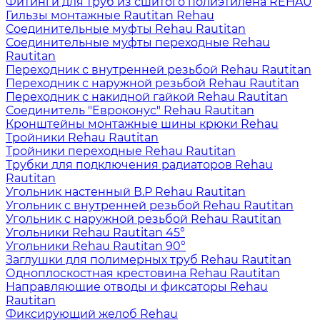
Фитинги для труб из сшитого полиэтилена REHAU
Гильзы монтажные Rautitan Rehau
Соединительные муфты Rehau Rautitan
Соединительные муфты переходные Rehau
Rautitan
Переходник с внутренней резьбой Rehau Rautitan
Переходник с наружной резьбой Rehau Rautitan
Переходник с накидной гайкой Rehau Rautitan
Соединитель "Евроконус" Rehau Rautitan
Кронштейны монтажные шины крюки Rehau
Тройники Rehau Rautitan
Тройники переходные Rehau Rautitan
Трубки для подключения радиаторов Rehau
Rautitan
Угольник настенный В.Р Rehau Rautitan
Угольник с внутренней резьбой Rehau Rautitan
Угольник с наружной резьбой Rehau Rautitan
Угольники Rehau Rautitan 45°
Угольники Rehau Rautitan 90°
Заглушки для полимерных труб Rehau Rautitan
Одноплоскостная крестовина Rehau Rautitan
Направляющие отводы и фиксаторы Rehau
Rautitan
Фиксирующий желоб Rehau