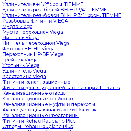
Удлинитель в/н 1/2" хром. TIEMME
Удлинитель резьбовой ВН-НР 3/4" TIEMME
Удлинитель резьбовой ВН-НР 3/4" хром. TIEMME
Резьбовые фитинги VIEGA
Муфта Viega
Муфта переходная Viega
Ниппель Viega
Ниппель переходной Viega
Футорка ВН-НР Viega
Переходник НР-ВР Viega
Тройник Viega
Угольник Viega
Удлинитель Viega
Крестовина Viega
Фитинги канализационные
Фитинги для внутренней канализации Политэк
Канализационные отводы
Канализационные тройники
Канализационные муфты и переходы
Аксессуары для канализации Политэк
Канализационные крестовины
Фитинги Rehau Raupiano Plus
Отводы Rehau Raupiano Pius