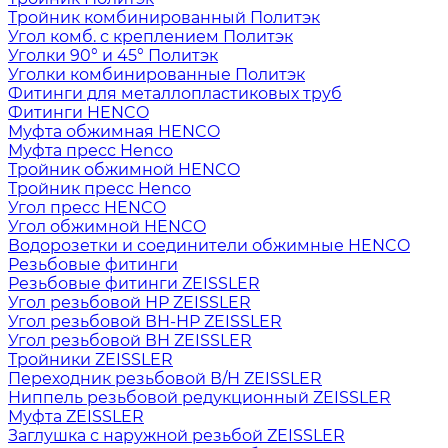
Тройник комбинированный Политэк
Угол комб. с креплением Политэк
Уголки 90° и 45° Политэк
Уголки комбинированные Политэк
Фитинги для металлопластиковых труб
Фитинги HENCO
Муфта обжимная HENCO
Муфта пресс Henco
Тройник обжимной HENCO
Тройник пресс Henco
Угол пресс HENCO
Угол обжимной HENCO
Водорозетки и соединители обжимные HENCO
Резьбовые фитинги
Резьбовые фитинги ZEISSLER
Угол резьбовой НР ZEISSLER
Угол резьбовой ВН-НР ZEISSLER
Угол резьбовой ВН ZEISSLER
Тройники ZEISSLER
Переходник резьбовой В/Н ZEISSLER
Ниппель резьбовой редукционный ZEISSLER
Муфта ZEISSLER
Заглушка с наружной резьбой ZEISSLER