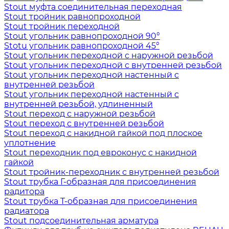
Stout муфта соединительная переходная
Stout тройник равнопроходной
Stout тройник переходной
Stout угольник равнопроходной 90°
Stotu угольник равнопроходной 45°
Stout угольник переходной с наружной резьбой
Stout угольник переходной с внутренней резьбой
Stout угольник переходной настенный с
внутренней резьбой
Stout угольник переходной настенный с
внутренней резьбой, удлиненный
Stout переход с наружной резьбой
Stout переход с внутренней резьбой
Stout переход с накидной гайкой под плоское
уплотнение
Stout переходник под евроконус с накидной
гайкой
Stout тройник-переходник с внутренней резьбой
Stout трубка Г-образная для присоединения
радитора
Stout трубка T-образная для присоединения
радиатора
Stout подсоединительная арматура