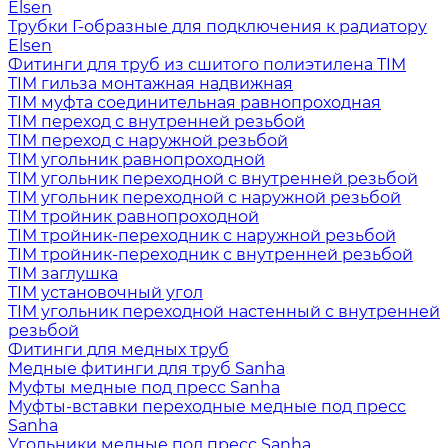
Elsen
Трубки Г-образные для подключения к радиатору
Elsen
Фитинги для труб из сшитого полиэтилена TIM
TIM гильза монтажная надвижная
TIM муфта соединительная равнопроходная
TIM переход с внутренней резьбой
TIM переход с наружной резьбой
TIM угольник равнопроходной
TIM угольник переходной с внутренней резьбой
TIM угольник переходной с наружной резьбой
TIM тройник равнопроходной
TIM тройник-переходник с наружной резьбой
TIM тройник-переходник с внутренней резьбой
TIM заглушка
TIM установочный угол
TIM угольник переходной настенный с внутренней
резьбой
Фитинги для медных труб
Медные фитинги для труб Sanha
Муфты медные под пресс Sanha
Муфты-вставки переходные медные под пресс
Sanha
Угольники медные под пресс Sanha