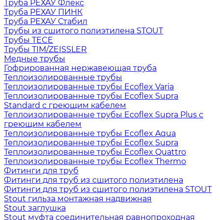
Труба РЕХАУ Флекс
Труба РЕХАУ ПИНК
Труба РЕХАУ Стабил
Трубы из сшитого полиэтилена STOUT
Трубы TECE
Трубы TIM/ZEISSLER
Медные трубы
Гофрированная нержавеющая труба
Теплоизолированные трубы
Теплоизолированные трубы Ecoflex Varia
Теплоизолированные трубы Ecoflex Supra
Standard с греющим кабелем
Теплоизолированные трубы Ecoflex Supra Plus с
греющим кабелем
Теплоизолированные трубы Ecoflex Aqua
Теплоизолированные трубы Ecoflex Supra
Теплоизолированные трубы Ecoflex Quattro
Теплоизолированные трубы Ecoflex Thermo
Фитинги для труб
Фитинги для труб из сшитого полиэтилена
Фитинги для труб из сшитого полиэтилена STOUT
Stout гильза монтажная надвижная
Stout заглушка
Stout муфта соединительная равнопроходная