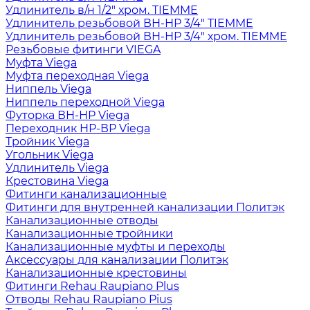
Удлинитель в/н 1/2" хром. TIEMME
Удлинитель резьбовой ВН-НР 3/4" TIEMME
Удлинитель резьбовой ВН-НР 3/4" хром. TIEMME
Резьбовые фитинги VIEGA
Муфта Viega
Муфта переходная Viega
Ниппель Viega
Ниппель переходной Viega
Футорка ВН-НР Viega
Переходник НР-ВР Viega
Тройник Viega
Угольник Viega
Удлинитель Viega
Крестовина Viega
Фитинги канализационные
Фитинги для внутренней канализации Политэк
Канализационные отводы
Канализационные тройники
Канализационные муфты и переходы
Аксессуары для канализации Политэк
Канализационные крестовины
Фитинги Rehau Raupiano Plus
Отводы Rehau Raupiano Pius