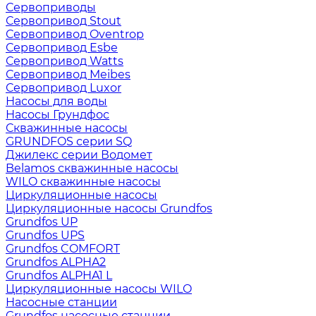
Сервоприводы
Сервопривод Stout
Сервопривод Oventrop
Сервопривод Esbe
Сервопривод Watts
Сервопривод Meibes
Сервопривод Luxor
Насосы для воды
Насосы Грундфос
Скважинные насосы
GRUNDFOS серии SQ
Джилекс серии Водомет
Belamos скважинные насосы
WILO скважинные насосы
Циркуляционные насосы
Циркуляционные насосы Grundfos
Grundfos UP
Grundfos UPS
Grundfos COMFORT
Grundfos ALPHA2
Grundfos ALPHA1 L
Циркуляционные насосы WILO
Насосные станции
Grundfos насосные станции