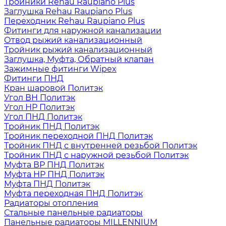
Тройники Rehau Raupiano Plus
Заглушка Rehau Raupiano Plus
Переходник Rehau Raupiano Plus
Фитинги для наружной канализации
Отвод рыжий канализационный
Тройник рыжий канализационный
Заглушка, Муфта, Обратный клапан
Зажимные фитинги Wipex
Фитинги ПНД
Кран шаровой Политэк
Угол ВН Политэк
Угол НР Политэк
Угол ПНД Политэк
Тройник ПНД Политэк
Тройник переходной ПНД Политэк
Тройник ПНД с внутренней резьбой Политэк
Тройник ПНД с наружной резьбой Политэк
Муфта ВР ПНД Политэк
Муфта НР ПНД Политэк
Муфта ПНД Политэк
Муфта переходная ПНД Политэк
Радиаторы отопления
Стальные панельные радиаторы
Панельные радиаторы MILLENNIUM