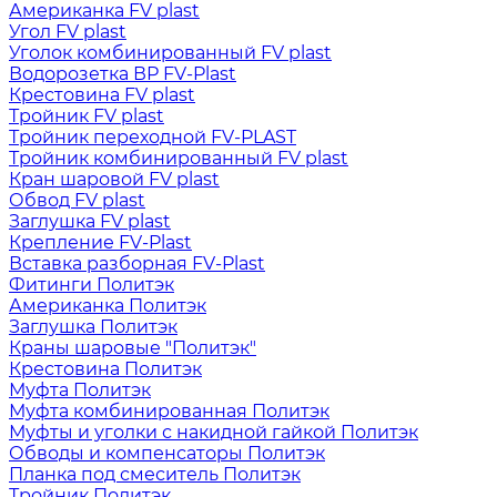
Американка FV plast
Угол FV plast
Уголок комбинированный FV plast
Водорозетка ВР FV-Plast
Крестовина FV plast
Тройник FV plast
Тройник переходной FV-PLAST
Тройник комбинированный FV plast
Кран шаровой FV plast
Обвод FV plast
Заглушка FV plast
Крепление FV-Plast
Вставка разборная FV-Plast
Фитинги Политэк
Американка Политэк
Заглушка Политэк
Краны шаровые "Политэк"
Крестовина Политэк
Муфта Политэк
Муфта комбинированная Политэк
Муфты и уголки с накидной гайкой Политэк
Обводы и компенсаторы Политэк
Планка под смеситель Политэк
Тройник Политэк