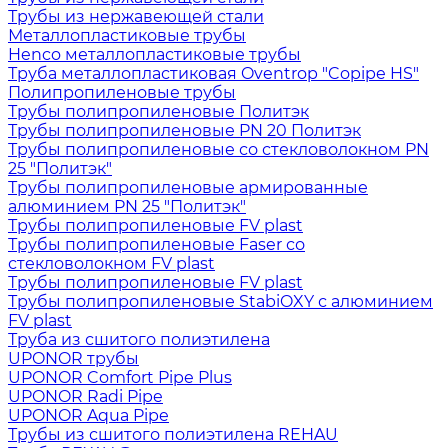
Трубы из нержавеющей стали
Металлопластиковые трубы
Henco металлопластиковые трубы
Труба металлопластиковая Oventrop "Copipe HS"
Полипропиленовые трубы
Трубы полипропиленовые Политэк
Трубы полипропиленовые PN 20 Политэк
Трубы полипропиленовые со стекловолокном PN
25 "Политэк"
Трубы полипропиленовые армированные
алюминием PN 25 "Политэк"
Трубы полипропиленовые FV plast
Трубы полипропиленовые Faser со
стекловолокном FV plast
Трубы полипропиленовые FV plast
Трубы полипропиленовые StabiOXY с алюминием
FV plast
Труба из сшитого полиэтилена
UPONOR трубы
UPONOR Comfort Pipe Plus
UPONOR Radi Pipe
UPONOR Aqua Pipe
Трубы из сшитого полиэтилена REHAU