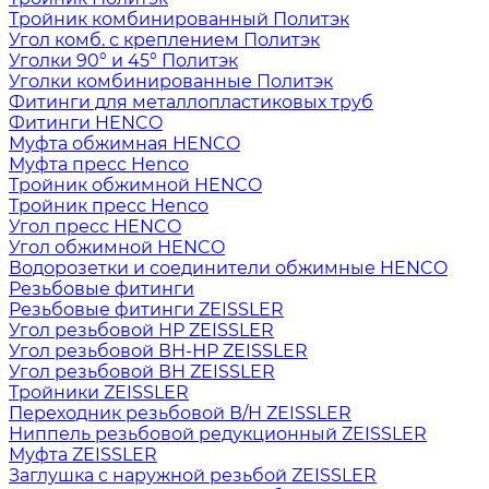
Тройник комбинированный Политэк
Угол комб. с креплением Политэк
Уголки 90° и 45° Политэк
Уголки комбинированные Политэк
Фитинги для металлопластиковых труб
Фитинги HENCO
Муфта обжимная HENCO
Муфта пресс Henco
Тройник обжимной HENCO
Тройник пресс Henco
Угол пресс HENCO
Угол обжимной HENCO
Водорозетки и соединители обжимные HENCO
Резьбовые фитинги
Резьбовые фитинги ZEISSLER
Угол резьбовой НР ZEISSLER
Угол резьбовой ВН-НР ZEISSLER
Угол резьбовой ВН ZEISSLER
Тройники ZEISSLER
Переходник резьбовой В/Н ZEISSLER
Ниппель резьбовой редукционный ZEISSLER
Муфта ZEISSLER
Заглушка с наружной резьбой ZEISSLER