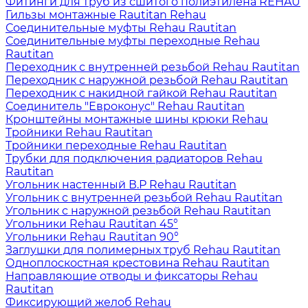
Фитинги для труб из сшитого полиэтилена REHAU
Гильзы монтажные Rautitan Rehau
Соединительные муфты Rehau Rautitan
Соединительные муфты переходные Rehau
Rautitan
Переходник с внутренней резьбой Rehau Rautitan
Переходник с наружной резьбой Rehau Rautitan
Переходник с накидной гайкой Rehau Rautitan
Соединитель "Евроконус" Rehau Rautitan
Кронштейны монтажные шины крюки Rehau
Тройники Rehau Rautitan
Тройники переходные Rehau Rautitan
Трубки для подключения радиаторов Rehau
Rautitan
Угольник настенный В.Р Rehau Rautitan
Угольник с внутренней резьбой Rehau Rautitan
Угольник с наружной резьбой Rehau Rautitan
Угольники Rehau Rautitan 45°
Угольники Rehau Rautitan 90°
Заглушки для полимерных труб Rehau Rautitan
Одноплоскостная крестовина Rehau Rautitan
Направляющие отводы и фиксаторы Rehau
Rautitan
Фиксирующий желоб Rehau