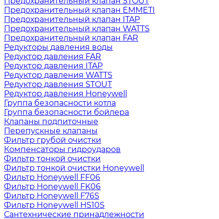
Предохранительный клапан STOUT
Предохранительный клапан EMMETI
Предохранительный клапан ITAP
Предохранительный клапан WATTS
Предохранительный клапан FAR
Редукторы давления воды
Редуктор давления FAR
Редуктор давления ITAP
Редуктор давления WATTS
Редуктор давления STOUT
Редуктор давления Honeywell
Группа безопасности котла
Группа безопасности бойлера
Клапаны подпиточные
Перепускные клапаны
Фильтр грубой очистки
Компенсаторы гидроударов
Фильтр тонкой очистки
Фильтр тонкой очистки Honeywell
Фильтр Honeywell FF06
Фильтр Honeywell FK06
Фильтр Honeywell F76S
Фильтр Honeywell HS10S
Сантехнические принадлежности