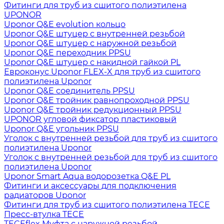
Фитинги для труб из сшитого полиэтилена
UPONOR
Uponor Q&E evolution кольцо
Uponor Q&E штуцер с внутренней резьбой
Uponor Q&E штуцер с наружной резьбой
Uponor Q&E переходник PPSU
Uponor Q&E штуцер с накидной гайкой PL
Евроконус Uponor FLEX-X для труб из сшитого
полиэтилена Uponor
Uponor Q&E соединитель PPSU
Uponor Q&E тройник равнопроходной PPSU
Uponor Q&E тройник редукционный PPSU
UPONOR угловой фиксатор пластиковый
Uponor Q&E угольник PPSU
Уголок с внутренней резьбой для труб из сшитого
полиэтилена Uponor
Уголок с внутренней резьбой для труб из сшитого
полиэтилена Uponor
Uponor Smart Aqua водорозетка Q&E PL
Фитинги и аксессуары для подключения
радиаторов Uponor
Фитинги для труб из сшитого полиэтилена TECE
Пресс-втулка TECE
TECEflex Муфта с наружной резьбой