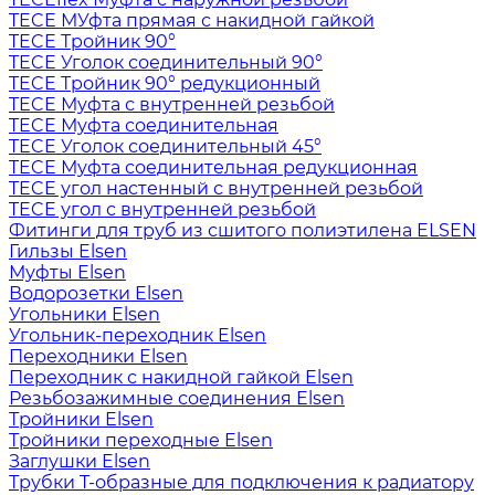
TECE МУфта прямая с накидной гайкой
TECE Тройник 90°
TECE Уголок соединительный 90°
TECE Тройник 90° редукционный
TECE Муфта с внутренней резьбой
TECE Муфта соединительная
TECE Уголок соединительный 45°
TECE Муфта соединительная редукционная
TECE угол настенный с внутренней резьбой
TECE угол с внутренней резьбой
Фитинги для труб из сшитого полиэтилена ELSEN
Гильзы Elsen
Муфты Elsen
Водорозетки Elsen
Угольники Elsen
Угольник-переходник Elsen
Переходники Elsen
Переходник с накидной гайкой Elsen
Резьбозажимные соединения Elsen
Тройники Elsen
Тройники переходные Elsen
Заглушки Elsen
Трубки T-образные для подключения к радиатору