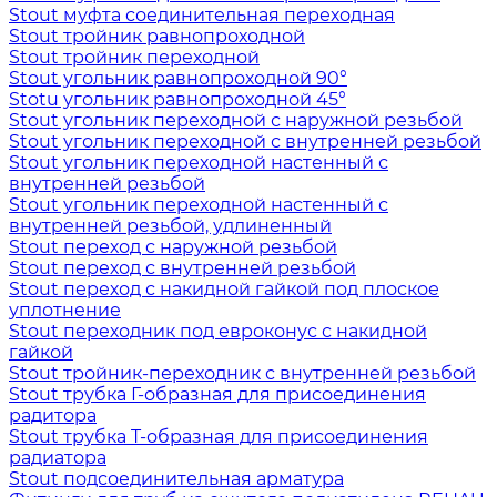
Stout муфта соединительная переходная
Stout тройник равнопроходной
Stout тройник переходной
Stout угольник равнопроходной 90°
Stotu угольник равнопроходной 45°
Stout угольник переходной с наружной резьбой
Stout угольник переходной с внутренней резьбой
Stout угольник переходной настенный с
внутренней резьбой
Stout угольник переходной настенный с
внутренней резьбой, удлиненный
Stout переход с наружной резьбой
Stout переход с внутренней резьбой
Stout переход с накидной гайкой под плоское
уплотнение
Stout переходник под евроконус с накидной
гайкой
Stout тройник-переходник с внутренней резьбой
Stout трубка Г-образная для присоединения
радитора
Stout трубка T-образная для присоединения
радиатора
Stout подсоединительная арматура