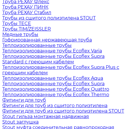
Труба РЕХАУ Флекс
Труба РЕХАУ ПИНК
Труба РЕХАУ Стабил
Трубы из сшитого полиэтилена STOUT
Трубы TECE
Трубы TIM/ZEISSLER
Медные трубы
Гофрированная нержавеющая труба
Теплоизолированные трубы
Теплоизолированные трубы Ecoflex Varia
Теплоизолированные трубы Ecoflex Supra
Standard с греющим кабелем
Теплоизолированные трубы Ecoflex Supra Plus с
греющим кабелем
Теплоизолированные трубы Ecoflex Aqua
Теплоизолированные трубы Ecoflex Supra
Теплоизолированные трубы Ecoflex Quattro
Теплоизолированные трубы Ecoflex Thermo
Фитинги для труб
Фитинги для труб из сшитого полиэтилена
Фитинги для труб из сшитого полиэтилена STOUT
Stout гильза монтажная надвижная
Stout заглушка
Stout муфта соединительная равнопроходная