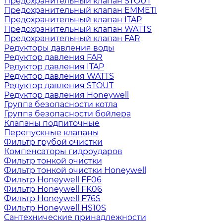
Предохранительный клапан STOUT
Предохранительный клапан EMMETI
Предохранительный клапан ITAP
Предохранительный клапан WATTS
Предохранительный клапан FAR
Редукторы давления воды
Редуктор давления FAR
Редуктор давления ITAP
Редуктор давления WATTS
Редуктор давления STOUT
Редуктор давления Honeywell
Группа безопасности котла
Группа безопасности бойлера
Клапаны подпиточные
Перепускные клапаны
Фильтр грубой очистки
Компенсаторы гидроударов
Фильтр тонкой очистки
Фильтр тонкой очистки Honeywell
Фильтр Honeywell FF06
Фильтр Honeywell FK06
Фильтр Honeywell F76S
Фильтр Honeywell HS10S
Сантехнические принадлежности