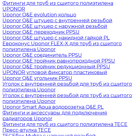
Фитинги для труб из сшитого полиэтилена
UPONOR
Uponor Q&E evolution кольцо
Uponor Q&E штуцер с внутренней резьбой
Uponor Q&E штуцер с наружной резьбой
Uponor Q&E переходник PPSU
Uponor Q&E штуцер с накидной гайкой PL
Евроконус Uponor FLEX-X для труб из сшитого
полиэтилена Uponor
Uponor Q&E соединитель PPSU
Uponor Q&E тройник равнопроходной PPSU
Uponor Q&E тройник редукционный PPSU
UPONOR угловой фиксатор пластиковый
Uponor Q&E угольник PPSU
Уголок с внутренней резьбой для труб из сшитого
полиэтилена Uponor
Уголок с внутренней резьбой для труб из сшитого
полиэтилена Uponor
Uponor Smart Aqua водорозетка Q&E PL
Фитинги и аксессуары для подключения
радиаторов Uponor
Фитинги для труб из сшитого полиэтилена TECE
Пресс-втулка TECE
TECEflex Муфта с наружной резьбой