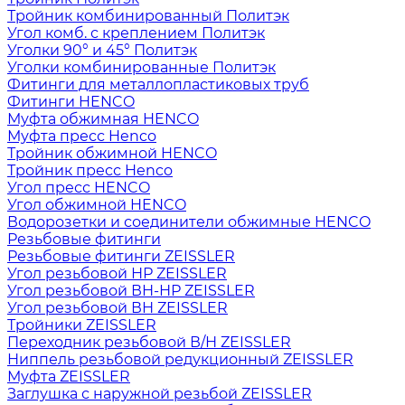
Тройник комбинированный Политэк
Угол комб. с креплением Политэк
Уголки 90° и 45° Политэк
Уголки комбинированные Политэк
Фитинги для металлопластиковых труб
Фитинги HENCO
Муфта обжимная HENCO
Муфта пресс Henco
Тройник обжимной HENCO
Тройник пресс Henco
Угол пресс HENCO
Угол обжимной HENCO
Водорозетки и соединители обжимные HENCO
Резьбовые фитинги
Резьбовые фитинги ZEISSLER
Угол резьбовой НР ZEISSLER
Угол резьбовой ВН-НР ZEISSLER
Угол резьбовой ВН ZEISSLER
Тройники ZEISSLER
Переходник резьбовой В/Н ZEISSLER
Ниппель резьбовой редукционный ZEISSLER
Муфта ZEISSLER
Заглушка с наружной резьбой ZEISSLER