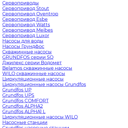
Сервоприводы
Сервопривод Stout
Сервопривод Oventrop
Сервопривод Esbe
Сервопривод Watts
Сервопривод Meibes
Сервопривод Luxor
Насосы для воды
Насосы Грундфос
Скважинные насосы
GRUNDFOS серии SQ
Джилекс серии Водомет
Belamos скважинные насосы
WILO скважинные насосы
Циркуляционные насосы
Циркуляционные насосы Grundfos
Grundfos UP
Grundfos UPS
Grundfos COMFORT
Grundfos ALPHA2
Grundfos ALPHA1 L
Циркуляционные насосы WILO
Насосные станции
Grundfos насосные станции