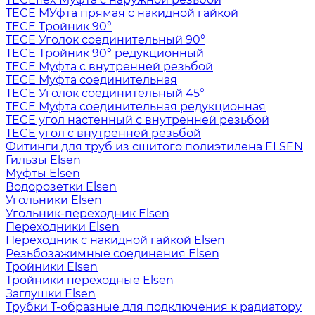
TECE МУфта прямая с накидной гайкой
TECE Тройник 90°
TECE Уголок соединительный 90°
TECE Тройник 90° редукционный
TECE Муфта с внутренней резьбой
TECE Муфта соединительная
TECE Уголок соединительный 45°
TECE Муфта соединительная редукционная
TECE угол настенный с внутренней резьбой
TECE угол с внутренней резьбой
Фитинги для труб из сшитого полиэтилена ELSEN
Гильзы Elsen
Муфты Elsen
Водорозетки Elsen
Угольники Elsen
Угольник-переходник Elsen
Переходники Elsen
Переходник с накидной гайкой Elsen
Резьбозажимные соединения Elsen
Тройники Elsen
Тройники переходные Elsen
Заглушки Elsen
Трубки T-образные для подключения к радиатору