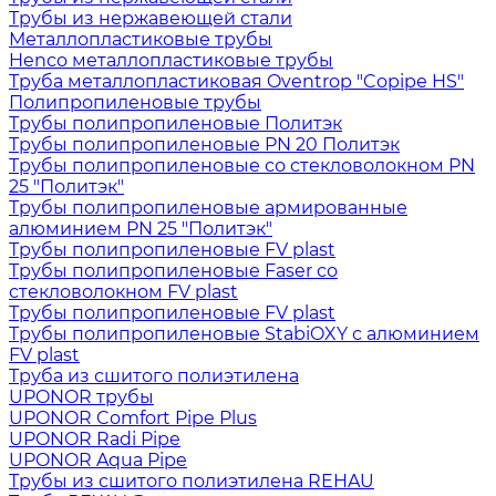
Трубы из нержавеющей стали
Металлопластиковые трубы
Henco металлопластиковые трубы
Труба металлопластиковая Oventrop "Copipe HS"
Полипропиленовые трубы
Трубы полипропиленовые Политэк
Трубы полипропиленовые PN 20 Политэк
Трубы полипропиленовые со стекловолокном PN
25 "Политэк"
Трубы полипропиленовые армированные
алюминием PN 25 "Политэк"
Трубы полипропиленовые FV plast
Трубы полипропиленовые Faser со
стекловолокном FV plast
Трубы полипропиленовые FV plast
Трубы полипропиленовые StabiOXY с алюминием
FV plast
Труба из сшитого полиэтилена
UPONOR трубы
UPONOR Comfort Pipe Plus
UPONOR Radi Pipe
UPONOR Aqua Pipe
Трубы из сшитого полиэтилена REHAU