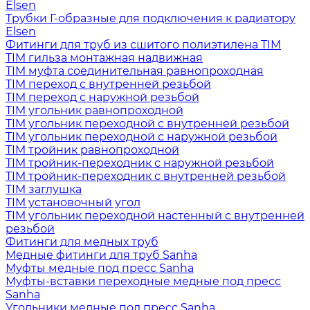
Elsen
Трубки Г-образные для подключения к радиатору
Elsen
Фитинги для труб из сшитого полиэтилена TIM
TIM гильза монтажная надвижная
TIM муфта соединительная равнопроходная
TIM переход с внутренней резьбой
TIM переход с наружной резьбой
TIM угольник равнопроходной
TIM угольник переходной с внутренней резьбой
TIM угольник переходной с наружной резьбой
TIM тройник равнопроходной
TIM тройник-переходник с наружной резьбой
TIM тройник-переходник с внутренней резьбой
TIM заглушка
TIM установочный угол
TIM угольник переходной настенный с внутренней
резьбой
Фитинги для медных труб
Медные фитинги для труб Sanha
Муфты медные под пресс Sanha
Муфты-вставки переходные медные под пресс
Sanha
Угольники медные под пресс Sanha