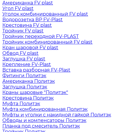
Американка FV plast
Угол FV plast
Уголок комбинированный FV plast
Водорозетка ВР FV-Plast
Крестовина FV plast
Тройник FV plast
Тройник переходной FV-PLAST
Тройник комбинированный FV plast
Кран шаровой FV plast
Обвод FV plast
Заглушка FV plast
Крепление FV-Plast
Вставка разборная FV-Plast
Фитинги Политэк
Американка Политэк
Заглушка Политэк
Краны шаровые "Политэк"
Крестовина Политэк
Муфта Политэк
Муфта комбинированная Политэк
Муфты и уголки с накидной гайкой Политэк
Обводы и компенсаторы Политэк
Планка под смеситель Политэк
Тройник Политэк