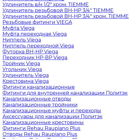
Удлинитель в/н 1/2" хром. TIEMME
Удлинитель резьбовой ВН-НР 3/4" TIEMME
Удлинитель резьбовой ВН-НР 3/4" хром. TIEMME
Резьбовые фитинги VIEGA
Муфта Viega
Муфта переходная Viega
Ниппель Viega
Ниппель переходной Viega
Футорка ВН-НР Viega
Переходник НР-ВР Viega
Тройник Viega
Угольник Viega
Удлинитель Viega
Крестовина Viega
Фитинги канализационные
Фитинги для внутренней канализации Политэк
Канализационные отводы
Канализационные тройники
Канализационные муфты и переходы
Аксессуары для канализации Политэк
Канализационные крестовины
Фитинги Rehau Raupiano Plus
Отводы Rehau Raupiano Pius