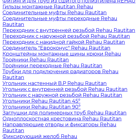
Фитинги для труб из сшитого полиэтилена REHAU
Гильзы монтажные Rautitan Rehau
Соединительные муфты Rehau Rautitan
Соединительные муфты переходные Rehau
Rautitan
Переходник с внутренней резьбой Rehau Rautitan
Переходник с наружной резьбой Rehau Rautitan
Переходник с накидной гайкой Rehau Rautitan
Соединитель "Евроконус" Rehau Rautitan
Кронштейны монтажные шины крюки Rehau
Тройники Rehau Rautitan
Тройники переходные Rehau Rautitan
Трубки для подключения радиаторов Rehau
Rautitan
Угольник настенный В.Р Rehau Rautitan
Угольник с внутренней резьбой Rehau Rautitan
Угольник с наружной резьбой Rehau Rautitan
Угольники Rehau Rautitan 45°
Угольники Rehau Rautitan 90°
Заглушки для полимерных труб Rehau Rautitan
Одноплоскостная крестовина Rehau Rautitan
Направляющие отводы и фиксаторы Rehau
Rautitan
Фиксирующий желоб Rehau