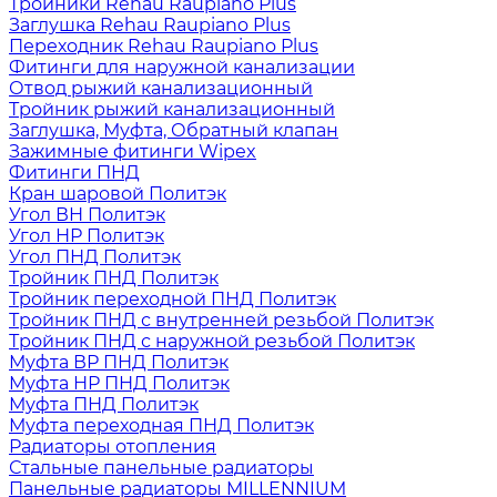
Тройники Rehau Raupiano Plus
Заглушка Rehau Raupiano Plus
Переходник Rehau Raupiano Plus
Фитинги для наружной канализации
Отвод рыжий канализационный
Тройник рыжий канализационный
Заглушка, Муфта, Обратный клапан
Зажимные фитинги Wipex
Фитинги ПНД
Кран шаровой Политэк
Угол ВН Политэк
Угол НР Политэк
Угол ПНД Политэк
Тройник ПНД Политэк
Тройник переходной ПНД Политэк
Тройник ПНД с внутренней резьбой Политэк
Тройник ПНД с наружной резьбой Политэк
Муфта ВР ПНД Политэк
Муфта НР ПНД Политэк
Муфта ПНД Политэк
Муфта переходная ПНД Политэк
Радиаторы отопления
Стальные панельные радиаторы
Панельные радиаторы MILLENNIUM