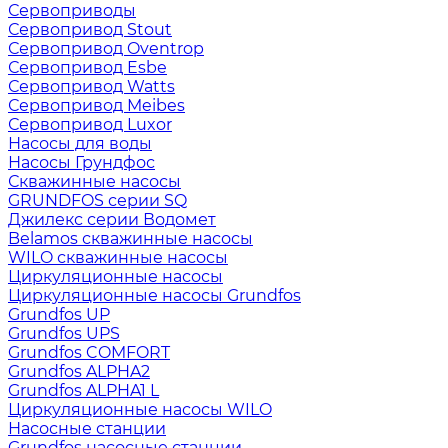
Сервоприводы
Сервопривод Stout
Сервопривод Oventrop
Сервопривод Esbe
Сервопривод Watts
Сервопривод Meibes
Сервопривод Luxor
Насосы для воды
Насосы Грундфос
Скважинные насосы
GRUNDFOS серии SQ
Джилекс серии Водомет
Belamos скважинные насосы
WILO скважинные насосы
Циркуляционные насосы
Циркуляционные насосы Grundfos
Grundfos UP
Grundfos UPS
Grundfos COMFORT
Grundfos ALPHA2
Grundfos ALPHA1 L
Циркуляционные насосы WILO
Насосные станции
Grundfos насосные станции