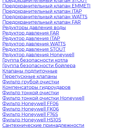
Предохранительный клапан STOUT
Предохранительный клапан EMMETI
Предохранительный клапан ITAP
Предохранительный клапан WATTS
Предохранительный клапан FAR
Редукторы давления воды
Редуктор давления FAR
Редуктор давления ITAP
Редуктор давления WATTS
Редуктор давления STOUT
Редуктор давления Honeywell
Группа безопасности котла
Группа безопасности бойлера
Клапаны подпиточные
Перепускные клапаны
Фильтр грубой очистки
Компенсаторы гидроударов
Фильтр тонкой очистки
Фильтр тонкой очистки Honeywell
Фильтр Honeywell FF06
Фильтр Honeywell FK06
Фильтр Honeywell F76S
Фильтр Honeywell HS10S
Сантехнические принадлежности