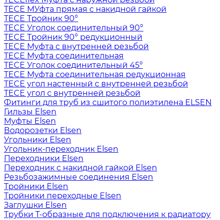
TECE МУфта прямая с накидной гайкой
TECE Тройник 90°
TECE Уголок соединительный 90°
TECE Тройник 90° редукционный
TECE Муфта с внутренней резьбой
TECE Муфта соединительная
TECE Уголок соединительный 45°
TECE Муфта соединительная редукционная
TECE угол настенный с внутренней резьбой
TECE угол с внутренней резьбой
Фитинги для труб из сшитого полиэтилена ELSEN
Гильзы Elsen
Муфты Elsen
Водорозетки Elsen
Угольники Elsen
Угольник-переходник Elsen
Переходники Elsen
Переходник с накидной гайкой Elsen
Резьбозажимные соединения Elsen
Тройники Elsen
Тройники переходные Elsen
Заглушки Elsen
Трубки T-образные для подключения к радиатору