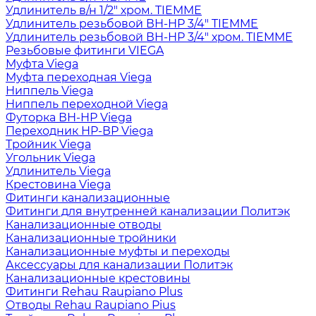
Удлинитель в/н 1/2" хром. TIEMME
Удлинитель резьбовой ВН-НР 3/4" TIEMME
Удлинитель резьбовой ВН-НР 3/4" хром. TIEMME
Резьбовые фитинги VIEGA
Муфта Viega
Муфта переходная Viega
Ниппель Viega
Ниппель переходной Viega
Футорка ВН-НР Viega
Переходник НР-ВР Viega
Тройник Viega
Угольник Viega
Удлинитель Viega
Крестовина Viega
Фитинги канализационные
Фитинги для внутренней канализации Политэк
Канализационные отводы
Канализационные тройники
Канализационные муфты и переходы
Аксессуары для канализации Политэк
Канализационные крестовины
Фитинги Rehau Raupiano Plus
Отводы Rehau Raupiano Pius