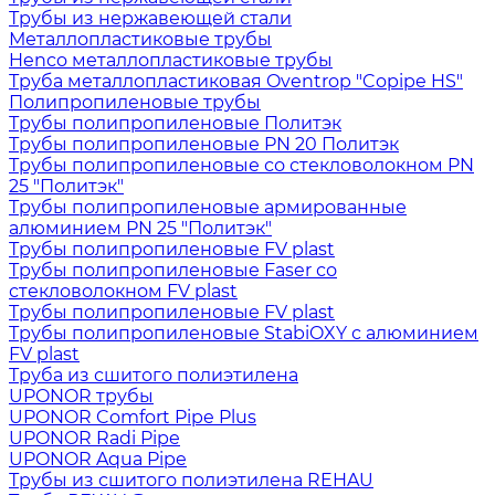
Трубы из нержавеющей стали
Металлопластиковые трубы
Henco металлопластиковые трубы
Труба металлопластиковая Oventrop "Copipe HS"
Полипропиленовые трубы
Трубы полипропиленовые Политэк
Трубы полипропиленовые PN 20 Политэк
Трубы полипропиленовые со стекловолокном PN
25 "Политэк"
Трубы полипропиленовые армированные
алюминием PN 25 "Политэк"
Трубы полипропиленовые FV plast
Трубы полипропиленовые Faser со
стекловолокном FV plast
Трубы полипропиленовые FV plast
Трубы полипропиленовые StabiOXY с алюминием
FV plast
Труба из сшитого полиэтилена
UPONOR трубы
UPONOR Comfort Pipe Plus
UPONOR Radi Pipe
UPONOR Aqua Pipe
Трубы из сшитого полиэтилена REHAU