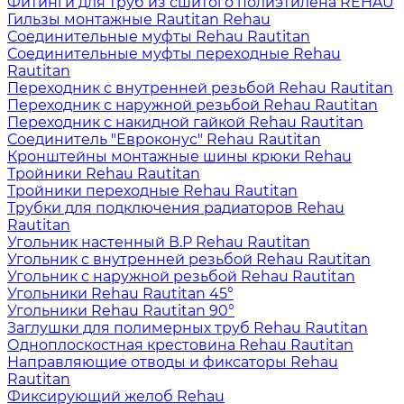
Фитинги для труб из сшитого полиэтилена REHAU
Гильзы монтажные Rautitan Rehau
Соединительные муфты Rehau Rautitan
Соединительные муфты переходные Rehau
Rautitan
Переходник с внутренней резьбой Rehau Rautitan
Переходник с наружной резьбой Rehau Rautitan
Переходник с накидной гайкой Rehau Rautitan
Соединитель "Евроконус" Rehau Rautitan
Кронштейны монтажные шины крюки Rehau
Тройники Rehau Rautitan
Тройники переходные Rehau Rautitan
Трубки для подключения радиаторов Rehau
Rautitan
Угольник настенный В.Р Rehau Rautitan
Угольник с внутренней резьбой Rehau Rautitan
Угольник с наружной резьбой Rehau Rautitan
Угольники Rehau Rautitan 45°
Угольники Rehau Rautitan 90°
Заглушки для полимерных труб Rehau Rautitan
Одноплоскостная крестовина Rehau Rautitan
Направляющие отводы и фиксаторы Rehau
Rautitan
Фиксирующий желоб Rehau