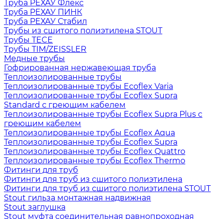
Труба РЕХАУ Флекс
Труба РЕХАУ ПИНК
Труба РЕХАУ Стабил
Трубы из сшитого полиэтилена STOUT
Трубы TECE
Трубы TIM/ZEISSLER
Медные трубы
Гофрированная нержавеющая труба
Теплоизолированные трубы
Теплоизолированные трубы Ecoflex Varia
Теплоизолированные трубы Ecoflex Supra
Standard с греющим кабелем
Теплоизолированные трубы Ecoflex Supra Plus с
греющим кабелем
Теплоизолированные трубы Ecoflex Aqua
Теплоизолированные трубы Ecoflex Supra
Теплоизолированные трубы Ecoflex Quattro
Теплоизолированные трубы Ecoflex Thermo
Фитинги для труб
Фитинги для труб из сшитого полиэтилена
Фитинги для труб из сшитого полиэтилена STOUT
Stout гильза монтажная надвижная
Stout заглушка
Stout муфта соединительная равнопроходная