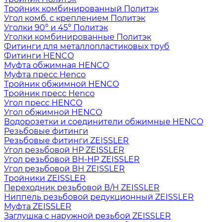
Тройник комбинированный Политэк
Угол комб. с креплением Политэк
Уголки 90° и 45° Политэк
Уголки комбинированные Политэк
Фитинги для металлопластиковых труб
Фитинги HENCO
Муфта обжимная HENCO
Муфта пресс Henco
Тройник обжимной HENCO
Тройник пресс Henco
Угол пресс HENCO
Угол обжимной HENCO
Водорозетки и соединители обжимные HENCO
Резьбовые фитинги
Резьбовые фитинги ZEISSLER
Угол резьбовой НР ZEISSLER
Угол резьбовой ВН-НР ZEISSLER
Угол резьбовой ВН ZEISSLER
Тройники ZEISSLER
Переходник резьбовой В/Н ZEISSLER
Ниппель резьбовой редукционный ZEISSLER
Муфта ZEISSLER
Заглушка с наружной резьбой ZEISSLER