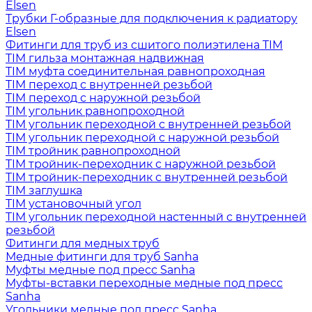
Elsen
Трубки Г-образные для подключения к радиатору
Elsen
Фитинги для труб из сшитого полиэтилена TIM
TIM гильза монтажная надвижная
TIM муфта соединительная равнопроходная
TIM переход с внутренней резьбой
TIM переход с наружной резьбой
TIM угольник равнопроходной
TIM угольник переходной с внутренней резьбой
TIM угольник переходной с наружной резьбой
TIM тройник равнопроходной
TIM тройник-переходник с наружной резьбой
TIM тройник-переходник с внутренней резьбой
TIM заглушка
TIM установочный угол
TIM угольник переходной настенный с внутренней
резьбой
Фитинги для медных труб
Медные фитинги для труб Sanha
Муфты медные под пресс Sanha
Муфты-вставки переходные медные под пресс
Sanha
Угольники медные под пресс Sanha