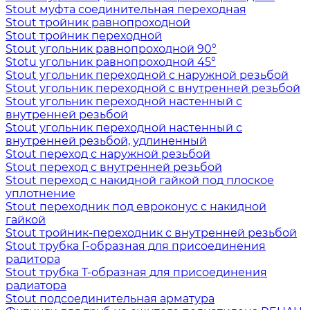
Stout муфта соединительная переходная
Stout тройник равнопроходной
Stout тройник переходной
Stout угольник равнопроходной 90°
Stotu угольник равнопроходной 45°
Stout угольник переходной с наружной резьбой
Stout угольник переходной с внутренней резьбой
Stout угольник переходной настенный с
внутренней резьбой
Stout угольник переходной настенный с
внутренней резьбой, удлиненный
Stout переход с наружной резьбой
Stout переход с внутренней резьбой
Stout переход с накидной гайкой под плоское
уплотнение
Stout переходник под евроконус с накидной
гайкой
Stout тройник-переходник с внутренней резьбой
Stout трубка Г-образная для присоединения
радитора
Stout трубка T-образная для присоединения
радиатора
Stout подсоединительная арматура