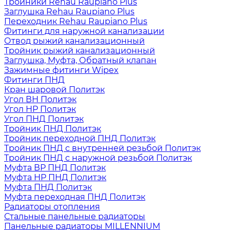
Тройники Rehau Raupiano Plus
Заглушка Rehau Raupiano Plus
Переходник Rehau Raupiano Plus
Фитинги для наружной канализации
Отвод рыжий канализационный
Тройник рыжий канализационный
Заглушка, Муфта, Обратный клапан
Зажимные фитинги Wipex
Фитинги ПНД
Кран шаровой Политэк
Угол ВН Политэк
Угол НР Политэк
Угол ПНД Политэк
Тройник ПНД Политэк
Тройник переходной ПНД Политэк
Тройник ПНД с внутренней резьбой Политэк
Тройник ПНД с наружной резьбой Политэк
Муфта ВР ПНД Политэк
Муфта НР ПНД Политэк
Муфта ПНД Политэк
Муфта переходная ПНД Политэк
Радиаторы отопления
Стальные панельные радиаторы
Панельные радиаторы MILLENNIUM