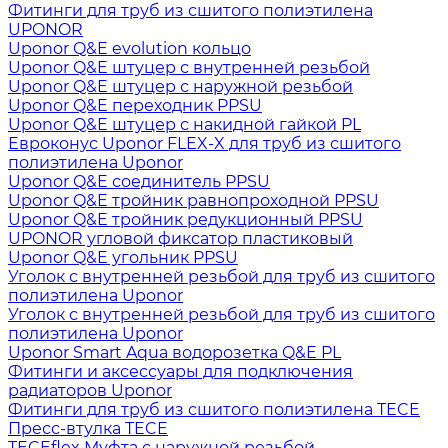
Фитинги для труб из сшитого полиэтилена
UPONOR
Uponor Q&E evolution кольцо
Uponor Q&E штуцер с внутренней резьбой
Uponor Q&E штуцер с наружной резьбой
Uponor Q&E переходник PPSU
Uponor Q&E штуцер с накидной гайкой PL
Евроконус Uponor FLEX-X для труб из сшитого
полиэтилена Uponor
Uponor Q&E соединитель PPSU
Uponor Q&E тройник равнопроходной PPSU
Uponor Q&E тройник редукционный PPSU
UPONOR угловой фиксатор пластиковый
Uponor Q&E угольник PPSU
Уголок с внутренней резьбой для труб из сшитого
полиэтилена Uponor
Уголок с внутренней резьбой для труб из сшитого
полиэтилена Uponor
Uponor Smart Aqua водорозетка Q&E PL
Фитинги и аксессуары для подключения
радиаторов Uponor
Фитинги для труб из сшитого полиэтилена TECE
Пресс-втулка TECE
TECEflex Муфта с наружной резьбой