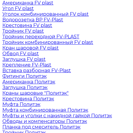
Американка FV plast
Угол FV plast
Уголок комбинированный FV plast
Водорозетка ВР FV-Plast
Крестовина FV plast
Тройник FV plast
Тройник переходной FV-PLAST
Тройник комбинированный FV plast
Кран шаровой FV plast
Обвод FV plast
Заглушка FV plast
Крепление FV-Plast
Вставка разборная FV-Plast
Фитинги Политэк
Американка Политэк
Заглушка Политэк
Краны шаровые "Политэк"
Крестовина Политэк
Муфта Политэк
Муфта комбинированная Политэк
Муфты и уголки с накидной гайкой Политэк
Обводы и компенсаторы Политэк
Планка под смеситель Политэк
Тройник Политэк