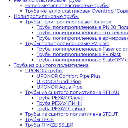
Металлопластиковые трубы
Henco металлопластиковые трубы
Труба металлопластиковая Oventrop "Copi
Полипропиленовые трубы
Трубы полипропиленовые Политэк
Трубы полипропиленовые PN 20 Пол
Трубы полипропиленовые со стеклов
Трубы полипропиленовые армирован
Трубы полипропиленовые FV plast
Трубы полипропиленовые Faser со ст
Трубы полипропиленовые FV plast
Трубы полипропиленовые StabiOXY с
Труба из сшитого полиэтилена
UPONOR трубы
UPONOR Comfort Pipe Plus
UPONOR Radi Pipe
UPONOR Aqua Pipe
Трубы из сшитого полиэтилена REHAU
Труба РЕХАУ Флекс
Труба РЕХАУ ПИНК
Труба РЕХАУ Стабил
Трубы из сшитого полиэтилена STOUT
Трубы TECE
Трубы TIM/ZEISSLER