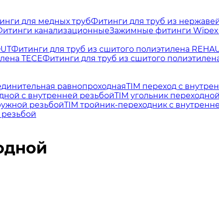
инги для медных труб
Фитинги для труб из нержаве
Фитинги канализационные
Зажимные фитинги Wipex
OUT
Фитинги для труб из сшитого полиэтилена REHA
илена TECE
Фитинги для труб из сшитого полиэтилен
единительная равнопроходная
TIM переход с внутре
одной с внутренней резьбой
TIM угольник переходно
ружной резьбой
TIM тройник-переходник с внутренн
 резьбой
одной