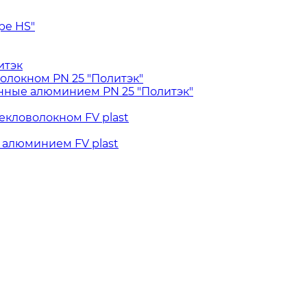
pe HS"
итэк
олокном PN 25 "Политэк"
ные алюминием PN 25 "Политэк"
екловолокном FV plast
 алюминием FV plast