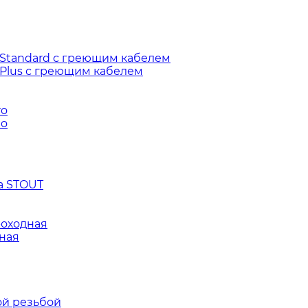
 Standard с греющим кабелем
 Plus с греющим кабелем
ro
mo
а STOUT
роходная
ная
ой резьбой