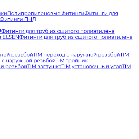
йки
Полипропиленовые фитинги
Фитинги для
Фитинги ПНД
U
Фитинги для труб из сшитого полиэтилена
а ELSEN
Фитинги для труб из сшитого полиэтилена
нней резьбой
TIM переход с наружной резьбой
TIM
й с наружной резьбой
TIM тройник
ей резьбой
TIM заглушка
TIM установочный угол
TIM