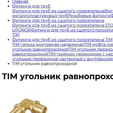
Главная
Фитинги для труб
Фитинги для труб из сшитого полиэтилена
Фит
металлопластиковых труб
Резьбовые фитинги
Фитинги для труб из сшитого полиэтилена
Фитинги для труб из сшитого полиэтилена ST
UPONOR
Фитинги для труб из сшитого полиэт
TIM
Фитинги для труб из сшитого полиэтилена TIM
TIM гильза монтажная надвижная
TIM муфта со
угольник равнопроходной
TIM угольник перех
равнопроходной
TIM тройник-переходник с на
угольник переходной настенный с внутренней
TIM угольник равнопроходной
TIM угольник равнопрох