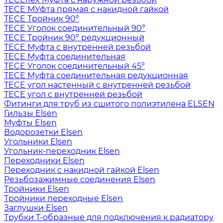
TECE МУфта прямая с накидной гайкой
TECE Тройник 90°
TECE Уголок соединительный 90°
TECE Тройник 90° редукционный
TECE Муфта с внутренней резьбой
TECE Муфта соединительная
TECE Уголок соединительный 45°
TECE Муфта соединительная редукционная
TECE угол настенный с внутренней резьбой
TECE угол с внутренней резьбой
Фитинги для труб из сшитого полиэтилена ELSEN
Гильзы Elsen
Муфты Elsen
Водорозетки Elsen
Угольники Elsen
Угольник-переходник Elsen
Переходники Elsen
Переходник с накидной гайкой Elsen
Резьбозажимные соединения Elsen
Тройники Elsen
Тройники переходные Elsen
Заглушки Elsen
Трубки T-образные для подключения к радиатору