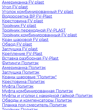
Американка FV plast
Угол FV plast
Уголок комбинированный FV plast
Водорозетка ВР FV-Plast
Крестовина FV plast
Тройник FV plast
Тройник переходной FV-PLAST
Тройник комбинированный FV plast
Кран шаровой FV plast
Обвод FV plast
Заглушка FV plast
Крепление FV-Plast
Вставка разборная FV-Plast
Фитинги Политэк
Американка Политэк
Заглушка Политэк
Краны шаровые "Политэк"
Крестовина Политэк
Муфта Политэк
Муфта комбинированная Политэк
Муфты и уголки с накидной гайкой Политэк
Обводы и компенсаторы Политэк
Планка под смеситель Политэк
Тройник Политэк