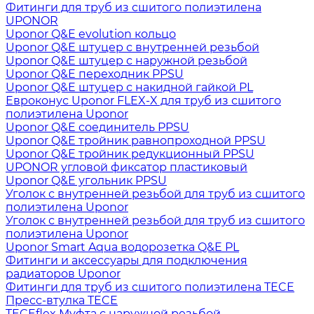
Фитинги для труб из сшитого полиэтилена
UPONOR
Uponor Q&E evolution кольцо
Uponor Q&E штуцер с внутренней резьбой
Uponor Q&E штуцер с наружной резьбой
Uponor Q&E переходник PPSU
Uponor Q&E штуцер с накидной гайкой PL
Евроконус Uponor FLEX-X для труб из сшитого
полиэтилена Uponor
Uponor Q&E соединитель PPSU
Uponor Q&E тройник равнопроходной PPSU
Uponor Q&E тройник редукционный PPSU
UPONOR угловой фиксатор пластиковый
Uponor Q&E угольник PPSU
Уголок с внутренней резьбой для труб из сшитого
полиэтилена Uponor
Уголок с внутренней резьбой для труб из сшитого
полиэтилена Uponor
Uponor Smart Aqua водорозетка Q&E PL
Фитинги и аксессуары для подключения
радиаторов Uponor
Фитинги для труб из сшитого полиэтилена TECE
Пресс-втулка TECE
TECEflex Муфта с наружной резьбой