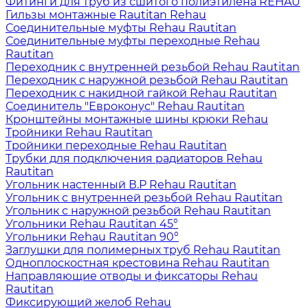
Фитинги для труб из сшитого полиэтилена REHAU
Гильзы монтажные Rautitan Rehau
Соединительные муфты Rehau Rautitan
Соединительные муфты переходные Rehau
Rautitan
Переходник с внутренней резьбой Rehau Rautitan
Переходник с наружной резьбой Rehau Rautitan
Переходник с накидной гайкой Rehau Rautitan
Соединитель "Евроконус" Rehau Rautitan
Кронштейны монтажные шины крюки Rehau
Тройники Rehau Rautitan
Тройники переходные Rehau Rautitan
Трубки для подключения радиаторов Rehau
Rautitan
Угольник настенный В.Р Rehau Rautitan
Угольник с внутренней резьбой Rehau Rautitan
Угольник с наружной резьбой Rehau Rautitan
Угольники Rehau Rautitan 45°
Угольники Rehau Rautitan 90°
Заглушки для полимерных труб Rehau Rautitan
Одноплоскостная крестовина Rehau Rautitan
Направляющие отводы и фиксаторы Rehau
Rautitan
Фиксирующий желоб Rehau