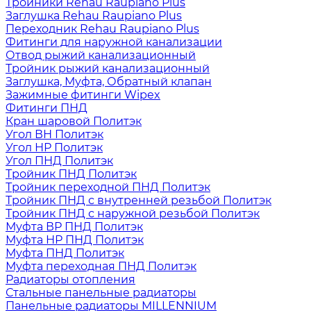
Тройники Rehau Raupiano Plus
Заглушка Rehau Raupiano Plus
Переходник Rehau Raupiano Plus
Фитинги для наружной канализации
Отвод рыжий канализационный
Тройник рыжий канализационный
Заглушка, Муфта, Обратный клапан
Зажимные фитинги Wipex
Фитинги ПНД
Кран шаровой Политэк
Угол ВН Политэк
Угол НР Политэк
Угол ПНД Политэк
Тройник ПНД Политэк
Тройник переходной ПНД Политэк
Тройник ПНД с внутренней резьбой Политэк
Тройник ПНД с наружной резьбой Политэк
Муфта ВР ПНД Политэк
Муфта НР ПНД Политэк
Муфта ПНД Политэк
Муфта переходная ПНД Политэк
Радиаторы отопления
Стальные панельные радиаторы
Панельные радиаторы MILLENNIUM