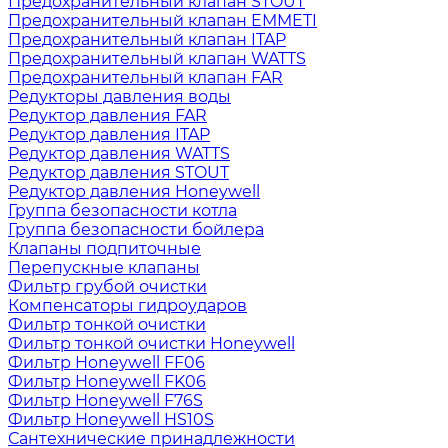
Предохранительный клапан STOUT
Предохранительный клапан EMMETI
Предохранительный клапан ITAP
Предохранительный клапан WATTS
Предохранительный клапан FAR
Редукторы давления воды
Редуктор давления FAR
Редуктор давления ITAP
Редуктор давления WATTS
Редуктор давления STOUT
Редуктор давления Honeywell
Группа безопасности котла
Группа безопасности бойлера
Клапаны подпиточные
Перепускные клапаны
Фильтр грубой очистки
Компенсаторы гидроударов
Фильтр тонкой очистки
Фильтр тонкой очистки Honeywell
Фильтр Honeywell FF06
Фильтр Honeywell FK06
Фильтр Honeywell F76S
Фильтр Honeywell HS10S
Сантехнические принадлежности