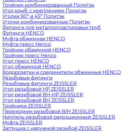
Тройник комбинированный Политэк
Угол комб. с креплением Политэк
Уголки 90° и 45° Политэк
Уголки комбинированные Политэк
Фитинги для металлопластиковых труб
Фитинги HENCO
Муфта обжимная HENCO
Муфта пресс Henco
Тройник обжимной HENCO
Тройник пресс Henco
Угол пресс HENCO
Угол обжимной HENCO
Водорозетки и соединители обжимные HENCO
Резьбовые фитинги
Резьбовые фитинги ZEISSLER
Угол резьбовой НР ZEISSLER
Угол резьбовой ВН-НР ZEISSLER
Угол резьбовой ВН ZEISSLER
Тройники ZEISSLER
Переходник резьбовой В/Н ZEISSLER
Ниппель резьбовой редукционный ZEISSLER
Муфта ZEISSLER
Заглушка с наружной резьбой ZEISSLER