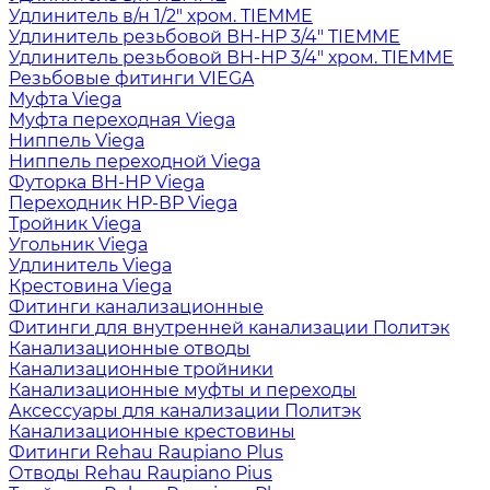
Удлинитель в/н 1/2" хром. TIEMME
Удлинитель резьбовой ВН-НР 3/4" TIEMME
Удлинитель резьбовой ВН-НР 3/4" хром. TIEMME
Резьбовые фитинги VIEGA
Муфта Viega
Муфта переходная Viega
Ниппель Viega
Ниппель переходной Viega
Футорка ВН-НР Viega
Переходник НР-ВР Viega
Тройник Viega
Угольник Viega
Удлинитель Viega
Крестовина Viega
Фитинги канализационные
Фитинги для внутренней канализации Политэк
Канализационные отводы
Канализационные тройники
Канализационные муфты и переходы
Аксессуары для канализации Политэк
Канализационные крестовины
Фитинги Rehau Raupiano Plus
Отводы Rehau Raupiano Pius