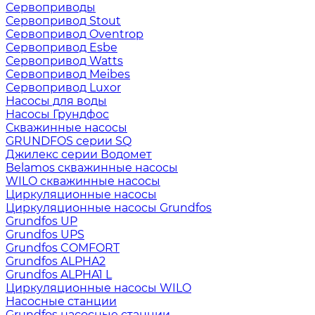
Сервоприводы
Сервопривод Stout
Сервопривод Oventrop
Сервопривод Esbe
Сервопривод Watts
Сервопривод Meibes
Сервопривод Luxor
Насосы для воды
Насосы Грундфос
Скважинные насосы
GRUNDFOS серии SQ
Джилекс серии Водомет
Belamos скважинные насосы
WILO скважинные насосы
Циркуляционные насосы
Циркуляционные насосы Grundfos
Grundfos UP
Grundfos UPS
Grundfos COMFORT
Grundfos ALPHA2
Grundfos ALPHA1 L
Циркуляционные насосы WILO
Насосные станции
Grundfos насосные станции