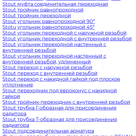
Stout муфта соединительная переходная
Stout тройник равнопроходной
Stout тройник переходной
Stout угольник равнопроходной 90°
Stotu угольник равнопроходной 45°
Stout угольник переходной с наружной резьбой
Stout угольник переходной с внутренней резьбой
Stout угольник переходной настенный с
внутренней резьбой
Stout угольник переходной настенный с
внутренней резьбой, удлиненный
Stout переход с наружной резьбой
Stout переход с внутренней резьбой
Stout переход с накидной гайкой под плоское
уплотнение
Stout переходник под евроконус с накидной
гайкой
Stout тройник-переходник с внутренней резьбой
Stout трубка Г-образная для присоединения
радитора
Stout трубка T-образная для присоединения
радиатора
Stout подсоединительная арматура