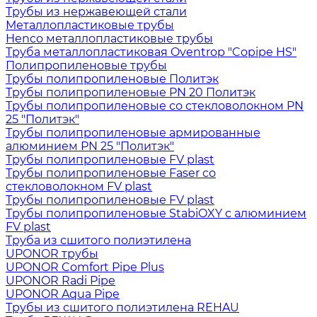
Трубы из нержавеющей стали
Металлопластиковые трубы
Henco металлопластиковые трубы
Труба металлопластиковая Oventrop "Copipe HS"
Полипропиленовые трубы
Трубы полипропиленовые Политэк
Трубы полипропиленовые PN 20 Политэк
Трубы полипропиленовые со стекловолокном PN
25 "Политэк"
Трубы полипропиленовые армированные
алюминием PN 25 "Политэк"
Трубы полипропиленовые FV plast
Трубы полипропиленовые Faser со
стекловолокном FV plast
Трубы полипропиленовые FV plast
Трубы полипропиленовые StabiOXY с алюминием
FV plast
Труба из сшитого полиэтилена
UPONOR трубы
UPONOR Comfort Pipe Plus
UPONOR Radi Pipe
UPONOR Aqua Pipe
Трубы из сшитого полиэтилена REHAU