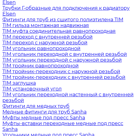
Elsen
Трубки Г-образные для подключения к радиатору
Elsen
Фитинги для труб из сшитого полиэтилена TIM
TIM гильза монтажная надвижная
TIM муфта соединительная равнопроходная
TIM переход с внутренней резьбой
TIM переход с наружной резьбой
TIM угольник равнопроходной
TIM угольник переходной с внутренней резьбой
TIM угольник переходной с наружной резьбой
TIM тройник равнопроходной
TIM тройник-переходник с наружной резьбой
TIM тройник-переходник с внутренней резьбой
TIM заглушка
TIM установочный угол
TIM угольник переходной настенный с внутренней
резьбой
Фитинги для медных труб
Медные фитинги для труб Sanha
Муфты медные под пресс Sanha
Муфты-вставки переходные медные под пресс
Sanha
Угольники медные под пресс Sanha