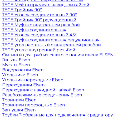
TECE МУфта прямая с накидной гайкой
TECE Тройник 90°
TECE Уголок соединительный 90°
TECE Тройник 90° редукционный
TECE Муфта с внутренней резьбой
TECE Муфта соединительная
TECE Уголок соединительный 45°
TECE Муфта соединительная редукционная
TECE угол настенный с внутренней резьбой
TECE угол с внутренней резьбой
Фитинги для труб из сшитого полиэтилена ELSEN
Гильзы Elsen
Муфты Elsen
Водорозетки Elsen
Угольники Elsen
Угольник-переходник Elsen
Переходники Elsen
Переходник с накидной гайкой Elsen
Резьбозажимные соединения Elsen
Тройники Elsen
Тройники переходные Elsen
Заглушки Elsen
Трубки T-образные для подключения к радиатору