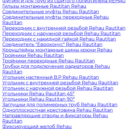
Фитинги для труб из сшитого полиэтилена REHAU
Гильзы монтажные Rautitan Rehau
Соединительные муфты Rehau Rautitan
Соединительные муфты переходные Rehau
Rautitan
Переходник с внутренней резьбой Rehau Rautitan
Переходник с наружной резьбой Rehau Rautitan
Переходник с накидной гайкой Rehau Rautitan
Соединитель "Евроконус" Rehau Rautitan
Кронштейны монтажные шины крюки Rehau
Тройники Rehau Rautitan
Тройники переходные Rehau Rautitan
Трубки для подключения радиаторов Rehau
Rautitan
Угольник настенный В.Р Rehau Rautitan
Угольник с внутренней резьбой Rehau Rautitan
Угольник с наружной резьбой Rehau Rautitan
Угольники Rehau Rautitan 45°
Угольники Rehau Rautitan 90°
Заглушки для полимерных труб Rehau Rautitan
Одноплоскостная крестовина Rehau Rautitan
Направляющие отводы и фиксаторы Rehau
Rautitan
Фиксирующий желоб Rehau