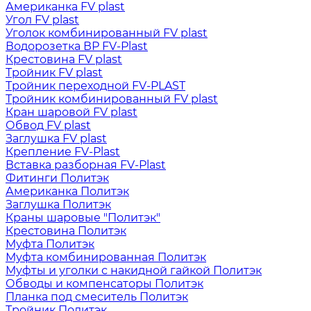
Американка FV plast
Угол FV plast
Уголок комбинированный FV plast
Водорозетка ВР FV-Plast
Крестовина FV plast
Тройник FV plast
Тройник переходной FV-PLAST
Тройник комбинированный FV plast
Кран шаровой FV plast
Обвод FV plast
Заглушка FV plast
Крепление FV-Plast
Вставка разборная FV-Plast
Фитинги Политэк
Американка Политэк
Заглушка Политэк
Краны шаровые "Политэк"
Крестовина Политэк
Муфта Политэк
Муфта комбинированная Политэк
Муфты и уголки с накидной гайкой Политэк
Обводы и компенсаторы Политэк
Планка под смеситель Политэк
Тройник Политэк