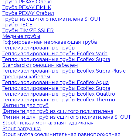
Труба РЕХАУ Флекс
Труба РЕХАУ ПИНК
Труба РЕХАУ Стабил
Трубы из сшитого полиэтилена STOUT
Трубы TECE
Трубы TIM/ZEISSLER
Медные трубы
Гофрированная нержавеющая труба
Теплоизолированные трубы
Теплоизолированные трубы Ecoflex Varia
Теплоизолированные трубы Ecoflex Supra
Standard с греющим кабелем
Теплоизолированные трубы Ecoflex Supra Plus с
греющим кабелем
Теплоизолированные трубы Ecoflex Aqua
Теплоизолированные трубы Ecoflex Supra
Теплоизолированные трубы Ecoflex Quattro
Теплоизолированные трубы Ecoflex Thermo
Фитинги для труб
Фитинги для труб из сшитого полиэтилена
Фитинги для труб из сшитого полиэтилена STOUT
Stout гильза монтажная надвижная
Stout заглушка
Stout муфта соединительная равнопроходная