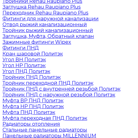
Тройники Rehau Raupiano Plus
Заглушка Rehau Raupiano Plus
Переходник Rehau Raupiano Plus
Фитинги для наружной канализации
Отвод рыжий канализационный
Тройник рыжий канализационный
Заглушка, Муфта, Обратный клапан
Зажимные фитинги Wipex
Фитинги ПНД
Кран шаровой Политэк
Угол ВН Политэк
Угол НР Политэк
Угол ПНД Политэк
Тройник ПНД Политэк
Тройник переходной ПНД Политэк
Тройник ПНД с внутренней резьбой Политэк
Тройник ПНД с наружной резьбой Политэк
Муфта ВР ПНД Политэк
Муфта НР ПНД Политэк
Муфта ПНД Политэк
Муфта переходная ПНД Политэк
Радиаторы отопления
Стальные панельные радиаторы
Панельные радиаторы MILLENNIUM