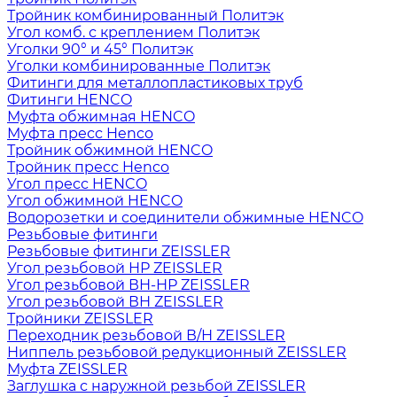
Тройник комбинированный Политэк
Угол комб. с креплением Политэк
Уголки 90° и 45° Политэк
Уголки комбинированные Политэк
Фитинги для металлопластиковых труб
Фитинги HENCO
Муфта обжимная HENCO
Муфта пресс Henco
Тройник обжимной HENCO
Тройник пресс Henco
Угол пресс HENCO
Угол обжимной HENCO
Водорозетки и соединители обжимные HENCO
Резьбовые фитинги
Резьбовые фитинги ZEISSLER
Угол резьбовой НР ZEISSLER
Угол резьбовой ВН-НР ZEISSLER
Угол резьбовой ВН ZEISSLER
Тройники ZEISSLER
Переходник резьбовой В/Н ZEISSLER
Ниппель резьбовой редукционный ZEISSLER
Муфта ZEISSLER
Заглушка с наружной резьбой ZEISSLER