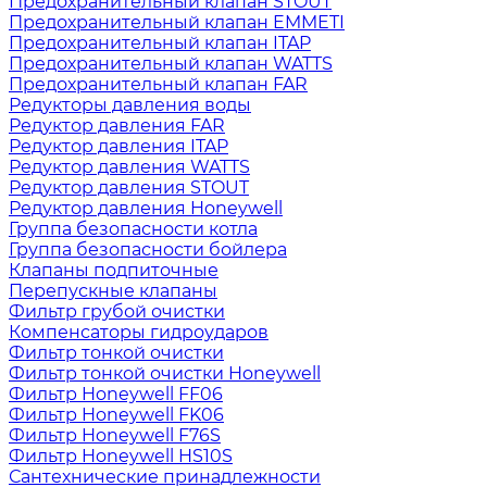
Предохранительный клапан STOUT
Предохранительный клапан EMMETI
Предохранительный клапан ITAP
Предохранительный клапан WATTS
Предохранительный клапан FAR
Редукторы давления воды
Редуктор давления FAR
Редуктор давления ITAP
Редуктор давления WATTS
Редуктор давления STOUT
Редуктор давления Honeywell
Группа безопасности котла
Группа безопасности бойлера
Клапаны подпиточные
Перепускные клапаны
Фильтр грубой очистки
Компенсаторы гидроударов
Фильтр тонкой очистки
Фильтр тонкой очистки Honeywell
Фильтр Honeywell FF06
Фильтр Honeywell FK06
Фильтр Honeywell F76S
Фильтр Honeywell HS10S
Сантехнические принадлежности