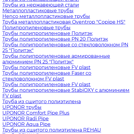
Трубы из нержавеющей стали
Металлопластиковые трубы
Henco металлопластиковые трубы
Труба металлопластиковая Oventrop "Copipe HS"
Полипропиленовые трубы
Трубы полипропиленовые Политэк
Трубы полипропиленовые PN 20 Политэк
Трубы полипропиленовые со стекловолокном PN
25 "Политэк"
Трубы полипропиленовые армированные
алюминием PN 25 "Политэк"
Трубы полипропиленовые FV plast
Трубы полипропиленовые Faser со
стекловолокном FV plast
Трубы полипропиленовые FV plast
Трубы полипропиленовые StabiOXY с алюминием
FV plast
Труба из сшитого полиэтилена
UPONOR трубы
UPONOR Comfort Pipe Plus
UPONOR Radi Pipe
UPONOR Aqua Pipe
Трубы из сшитого полиэтилена REHAU