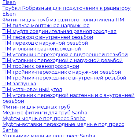
Elsen
Трубки Г-образные для подключения к радиатору
Elsen
Фитинги для труб из сшитого полиэтилена TIM
TIM гильза монтажная надвижная
TIM муфта соединительная равнопроходная
TIM переход с внутренней резьбой
TIM переход с наружной резьбой
TIM угольник равнопроходной
TIM угольник переходной с внутренней резьбой
TIM угольник переходной с наружной резьбой
TIM тройник равнопроходной
TIM тройник-переходник с наружной резьбой
TIM тройник-переходник с внутренней резьбой
TIM заглушка
TIM установочный угол
TIM угольник переходной настенный с внутренней
резьбой
Фитинги для медных труб
Медные фитинги для труб Sanha
Муфты медные под пресс Sanha
Муфты-вставки переходные медные под пресс
Sanha
Угольники медные под пресс Sanha