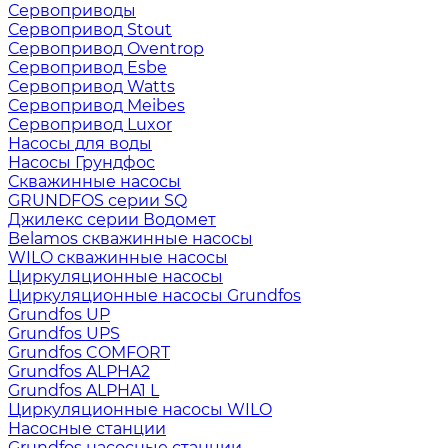
Сервоприводы
Сервопривод Stout
Сервопривод Oventrop
Сервопривод Esbe
Сервопривод Watts
Сервопривод Meibes
Сервопривод Luxor
Насосы для воды
Насосы Грундфос
Скважинные насосы
GRUNDFOS серии SQ
Джилекс серии Водомет
Belamos скважинные насосы
WILO скважинные насосы
Циркуляционные насосы
Циркуляционные насосы Grundfos
Grundfos UP
Grundfos UPS
Grundfos COMFORT
Grundfos ALPHA2
Grundfos ALPHA1 L
Циркуляционные насосы WILO
Насосные станции
Grundfos насосные станции