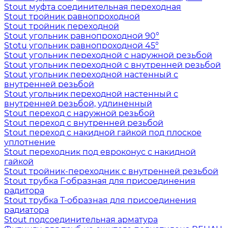
Stout муфта соединительная переходная
Stout тройник равнопроходной
Stout тройник переходной
Stout угольник равнопроходной 90°
Stotu угольник равнопроходной 45°
Stout угольник переходной с наружной резьбой
Stout угольник переходной с внутренней резьбой
Stout угольник переходной настенный с
внутренней резьбой
Stout угольник переходной настенный с
внутренней резьбой, удлиненный
Stout переход с наружной резьбой
Stout переход с внутренней резьбой
Stout переход с накидной гайкой под плоское
уплотнение
Stout переходник под евроконус с накидной
гайкой
Stout тройник-переходник с внутренней резьбой
Stout трубка Г-образная для присоединения
радитора
Stout трубка T-образная для присоединения
радиатора
Stout подсоединительная арматура