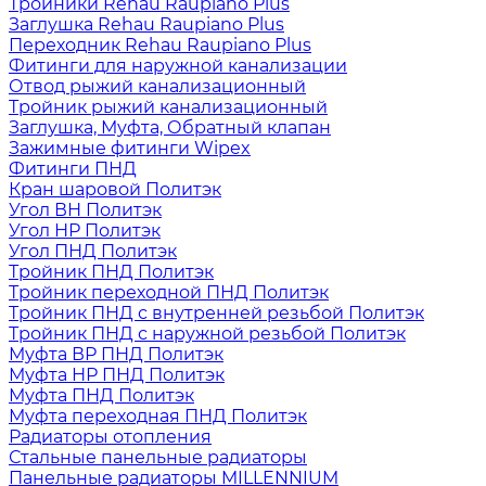
Тройники Rehau Raupiano Plus
Заглушка Rehau Raupiano Plus
Переходник Rehau Raupiano Plus
Фитинги для наружной канализации
Отвод рыжий канализационный
Тройник рыжий канализационный
Заглушка, Муфта, Обратный клапан
Зажимные фитинги Wipex
Фитинги ПНД
Кран шаровой Политэк
Угол ВН Политэк
Угол НР Политэк
Угол ПНД Политэк
Тройник ПНД Политэк
Тройник переходной ПНД Политэк
Тройник ПНД с внутренней резьбой Политэк
Тройник ПНД с наружной резьбой Политэк
Муфта ВР ПНД Политэк
Муфта НР ПНД Политэк
Муфта ПНД Политэк
Муфта переходная ПНД Политэк
Радиаторы отопления
Стальные панельные радиаторы
Панельные радиаторы MILLENNIUM