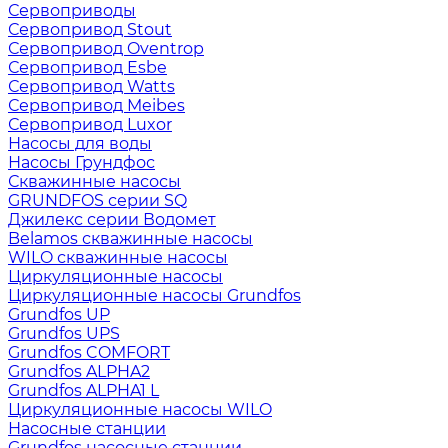
Сервоприводы
Сервопривод Stout
Сервопривод Oventrop
Сервопривод Esbe
Сервопривод Watts
Сервопривод Meibes
Сервопривод Luxor
Насосы для воды
Насосы Грундфос
Скважинные насосы
GRUNDFOS серии SQ
Джилекс серии Водомет
Belamos скважинные насосы
WILO скважинные насосы
Циркуляционные насосы
Циркуляционные насосы Grundfos
Grundfos UP
Grundfos UPS
Grundfos COMFORT
Grundfos ALPHA2
Grundfos ALPHA1 L
Циркуляционные насосы WILO
Насосные станции
Grundfos насосные станции