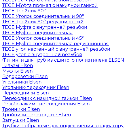
TECE МУфта прямая с накидной гайкой
TECE Тройник 90°
TECE Уголок соединительный 90°
TECE Тройник 90° редукционный
TECE Муфта с внутренней резьбой
TECE Муфта соединительная
TECE Уголок соединительный 45°
TECE Муфта соединительная редукционная
TECE угол настенный с внутренней резьбой
TECE угол с внутренней резьбой
Фитинги для труб из сшитого полиэтилена ELSEN
Гильзы Elsen
Муфты Elsen
Водорозетки Elsen
Угольники Elsen
Угольник-переходник Elsen
Переходники Elsen
Переходник с накидной гайкой Elsen
Резьбозажимные соединения Elsen
Тройники Elsen
Тройники переходные Elsen
Заглушки Elsen
Трубки T-образные для подключения к радиатору