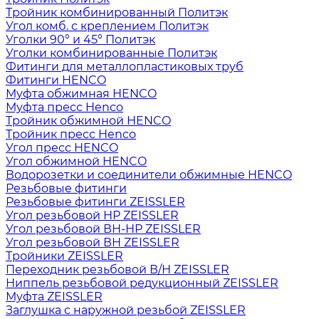
Тройник комбинированный Политэк
Угол комб. с креплением Политэк
Уголки 90° и 45° Политэк
Уголки комбинированные Политэк
Фитинги для металлопластиковых труб
Фитинги HENCO
Муфта обжимная HENCO
Муфта пресс Henco
Тройник обжимной HENCO
Тройник пресс Henco
Угол пресс HENCO
Угол обжимной HENCO
Водорозетки и соединители обжимные HENCO
Резьбовые фитинги
Резьбовые фитинги ZEISSLER
Угол резьбовой НР ZEISSLER
Угол резьбовой ВН-НР ZEISSLER
Угол резьбовой ВН ZEISSLER
Тройники ZEISSLER
Переходник резьбовой В/Н ZEISSLER
Ниппель резьбовой редукционный ZEISSLER
Муфта ZEISSLER
Заглушка с наружной резьбой ZEISSLER