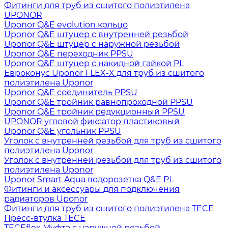
Фитинги для труб из сшитого полиэтилена
UPONOR
Uponor Q&E evolution кольцо
Uponor Q&E штуцер с внутренней резьбой
Uponor Q&E штуцер с наружной резьбой
Uponor Q&E переходник PPSU
Uponor Q&E штуцер с накидной гайкой PL
Евроконус Uponor FLEX-X для труб из сшитого
полиэтилена Uponor
Uponor Q&E соединитель PPSU
Uponor Q&E тройник равнопроходной PPSU
Uponor Q&E тройник редукционный PPSU
UPONOR угловой фиксатор пластиковый
Uponor Q&E угольник PPSU
Уголок с внутренней резьбой для труб из сшитого
полиэтилена Uponor
Уголок с внутренней резьбой для труб из сшитого
полиэтилена Uponor
Uponor Smart Aqua водорозетка Q&E PL
Фитинги и аксессуары для подключения
радиаторов Uponor
Фитинги для труб из сшитого полиэтилена TECE
Пресс-втулка TECE
TECEflex Муфта с наружной резьбой