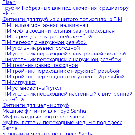
Elsen
Трубки Г-образные для подключения к радиатору
Elsen
Фитинги для труб из сшитого полиэтилена TIM
TIM гильза монтажная надвижная
TIM муфта соединительная равнопроходная
TIM переход с внутренней резьбой
TIM переход с наружной резьбой
TIM угольник равнопроходной
TIM угольник переходной с внутренней резьбой
TIM угольник переходной с наружной резьбой
TIM тройник равнопроходной
TIM тройник-переходник с наружной резьбой
TIM тройник-переходник с внутренней резьбой
TIM заглушка
TIM установочный угол
TIM угольник переходной настенный с внутренней
резьбой
Фитинги для медных труб
Медные фитинги для труб Sanha
Муфты медные под пресс Sanha
Муфты-вставки переходные медные под пресс
Sanha
Угольники медные под пресс Sanha