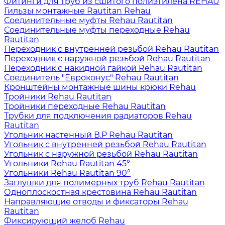
Фитинги для труб из сшитого полиэтилена REHAU
Гильзы монтажные Rautitan Rehau
Соединительные муфты Rehau Rautitan
Соединительные муфты переходные Rehau
Rautitan
Переходник с внутренней резьбой Rehau Rautitan
Переходник с наружной резьбой Rehau Rautitan
Переходник с накидной гайкой Rehau Rautitan
Соединитель "Евроконус" Rehau Rautitan
Кронштейны монтажные шины крюки Rehau
Тройники Rehau Rautitan
Тройники переходные Rehau Rautitan
Трубки для подключения радиаторов Rehau
Rautitan
Угольник настенный В.Р Rehau Rautitan
Угольник с внутренней резьбой Rehau Rautitan
Угольник с наружной резьбой Rehau Rautitan
Угольники Rehau Rautitan 45°
Угольники Rehau Rautitan 90°
Заглушки для полимерных труб Rehau Rautitan
Одноплоскостная крестовина Rehau Rautitan
Направляющие отводы и фиксаторы Rehau
Rautitan
Фиксирующий желоб Rehau