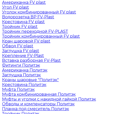
Американка FV plast
Угол FV plast
Уголок комбинированный FV plast
Водорозетка ВР FV-Plast
Крестовина FV plast
Тройник FV plast
Тройник переходной FV-PLAST
Тройник комбинированный FV plast
Кран шаровой FV plast
Обвод FV plast
Заглушка FV plast
Крепление FV-Plast
Вставка разборная FV-Plast
Фитинги Политэк
Американка Политэк
Заглушка Политэк
Краны шаровые "Политэк"
Крестовина Политэк
Муфта Политэк
Муфта комбинированная Политэк
Муфты и уголки с накидной гайкой Политэк
Обводы и компенсаторы Политэк
Планка под смеситель Политэк
Тройник Политэк