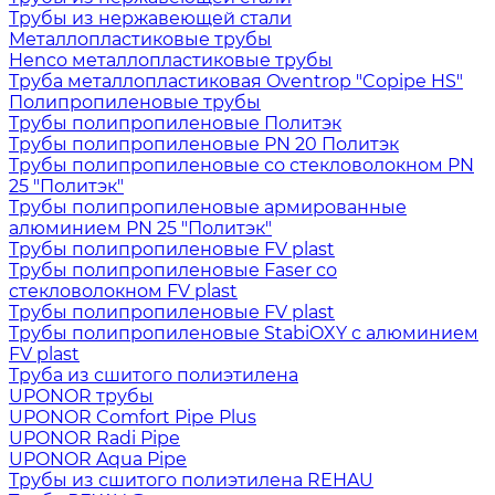
Трубы из нержавеющей стали
Металлопластиковые трубы
Henco металлопластиковые трубы
Труба металлопластиковая Oventrop "Copipe HS"
Полипропиленовые трубы
Трубы полипропиленовые Политэк
Трубы полипропиленовые PN 20 Политэк
Трубы полипропиленовые со стекловолокном PN
25 "Политэк"
Трубы полипропиленовые армированные
алюминием PN 25 "Политэк"
Трубы полипропиленовые FV plast
Трубы полипропиленовые Faser со
стекловолокном FV plast
Трубы полипропиленовые FV plast
Трубы полипропиленовые StabiOXY с алюминием
FV plast
Труба из сшитого полиэтилена
UPONOR трубы
UPONOR Comfort Pipe Plus
UPONOR Radi Pipe
UPONOR Aqua Pipe
Трубы из сшитого полиэтилена REHAU