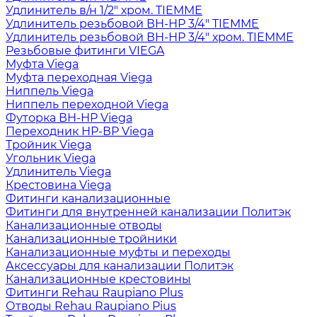
Удлинитель в/н 1/2" хром. TIEMME
Удлинитель резьбовой ВН-НР 3/4" TIEMME
Удлинитель резьбовой ВН-НР 3/4" хром. TIEMME
Резьбовые фитинги VIEGA
Муфта Viega
Муфта переходная Viega
Ниппель Viega
Ниппель переходной Viega
Футорка ВН-НР Viega
Переходник НР-ВР Viega
Тройник Viega
Угольник Viega
Удлинитель Viega
Крестовина Viega
Фитинги канализационные
Фитинги для внутренней канализации Политэк
Канализационные отводы
Канализационные тройники
Канализационные муфты и переходы
Аксессуары для канализации Политэк
Канализационные крестовины
Фитинги Rehau Raupiano Plus
Отводы Rehau Raupiano Pius