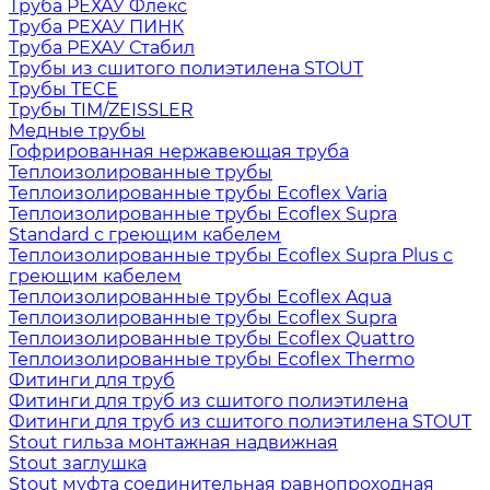
Труба РЕХАУ Флекс
Труба РЕХАУ ПИНК
Труба РЕХАУ Стабил
Трубы из сшитого полиэтилена STOUT
Трубы TECE
Трубы TIM/ZEISSLER
Медные трубы
Гофрированная нержавеющая труба
Теплоизолированные трубы
Теплоизолированные трубы Ecoflex Varia
Теплоизолированные трубы Ecoflex Supra
Standard с греющим кабелем
Теплоизолированные трубы Ecoflex Supra Plus с
греющим кабелем
Теплоизолированные трубы Ecoflex Aqua
Теплоизолированные трубы Ecoflex Supra
Теплоизолированные трубы Ecoflex Quattro
Теплоизолированные трубы Ecoflex Thermo
Фитинги для труб
Фитинги для труб из сшитого полиэтилена
Фитинги для труб из сшитого полиэтилена STOUT
Stout гильза монтажная надвижная
Stout заглушка
Stout муфта соединительная равнопроходная