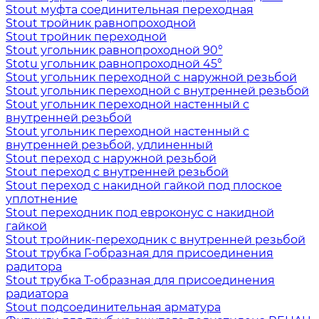
Stout муфта соединительная переходная
Stout тройник равнопроходной
Stout тройник переходной
Stout угольник равнопроходной 90°
Stotu угольник равнопроходной 45°
Stout угольник переходной с наружной резьбой
Stout угольник переходной с внутренней резьбой
Stout угольник переходной настенный с
внутренней резьбой
Stout угольник переходной настенный с
внутренней резьбой, удлиненный
Stout переход с наружной резьбой
Stout переход с внутренней резьбой
Stout переход с накидной гайкой под плоское
уплотнение
Stout переходник под евроконус с накидной
гайкой
Stout тройник-переходник с внутренней резьбой
Stout трубка Г-образная для присоединения
радитора
Stout трубка T-образная для присоединения
радиатора
Stout подсоединительная арматура