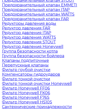
Предохранительный клапан STOUT
Предохранительный клапан EMMETI
Предохранительный клапан ITAP
Предохранительный клапан WATTS
Предохранительный клапан FAR
Редукторы давления воды
Редуктор давления FAR
Редуктор давления ITAP
Редуктор давления WATTS
Редуктор давления STOUT
Редуктор давления Honeywell
Группа безопасности котла
Группа безопасности бойлера
Клапаны подпиточные
Перепускные клапаны
Фильтр грубой очистки
Компенсаторы гидроударов
Фильтр тонкой очистки
Фильтр тонкой очистки Honeywell
Фильтр Honeywell FF06
Фильтр Honeywell FK06
Фильтр Honeywell F76S
Фильтр Honeywell HS10S
Сантехнические принадлежности