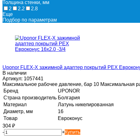
Толщина стенки, мм
2
2.2
2.8
Еще
Подбор по параметрам
Uponor FLEX-X зажимной адаптер покрытий PEX Евроконус
В наличии
Артикул:
1057441
Максимальное рабочее давление, бар 10 Максимальная ра
Бренд
UPONOR
Страна производитель
Болгария
Материал
Латунь никелированная
Диаметр, мм
16
Товар
Евроконус
304
₽
-
+
Купить