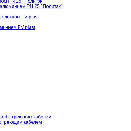
ом PN 25 "Политэк"
алюминием PN 25 "Политэк"
волокном FV plast
минием FV plast
dard с греющим кабелем
 с греющим кабелем