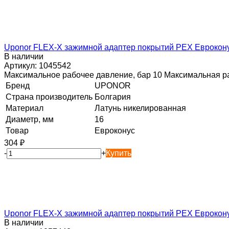
Uponor FLEX-X зажимной адаптер покрытий PEX Евроконус
В наличии
Артикул:
1045542
Максимальное рабочее давление, бар 10 Максимальная ра
Бренд
UPONOR
Страна производитель
Болгария
Материал
Латунь никелированная
Диаметр, мм
16
Товар
Евроконус
304
₽
-
+
Купить
Uponor FLEX-X зажимной адаптер покрытий PEX Евроконус
В наличии