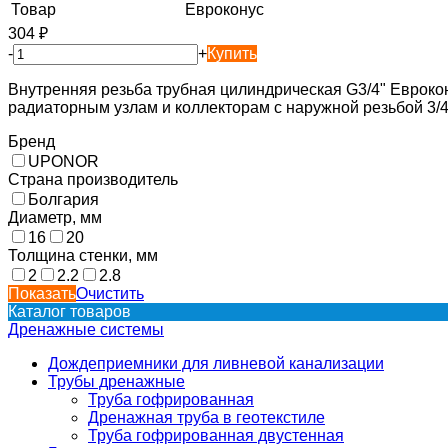
Товар
Евроконус
304
₽
-
+
Купить
Внутренняя резьба трубная цилиндрическая G3/4" Еврокон
радиаторным узлам и коллекторам с наружной резьбой 3/4
Бренд
UPONOR
Страна производитель
Болгария
Диаметр, мм
16
20
Толщина стенки, мм
2
2.2
2.8
Показать
Очистить
Каталог товаров
Дренажные системы
Дождеприемники для ливневой канализации
Трубы дренажные
Труба гофрированная
Дренажная труба в геотекстиле
Труба гофрированная двустенная