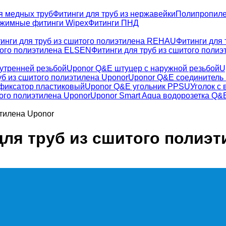
я медных труб
Фитинги для труб из нержавейки
Полипропиле
жимные фитинги Wipex
Фитинги ПНД
инги для труб из сшитого полиэтилена REHAU
Фитинги для
того полиэтилена ELSEN
Фитинги для труб из сшитого полиэ
утренней резьбой
Uponor Q&E штуцер с наружной резьбой
U
уб из сшитого полиэтилена Uponor
Uponor Q&E соединитель
иксатор пластиковый
Uponor Q&E угольник PPSU
Уголок с
того полиэтилена Uponor
Uponor Smart Aqua водорозетка Q&
этилена Uponor
для труб из сшитого полиэт