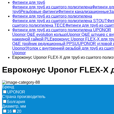
Фитинги для труб
Фитинги для труб из сшитого полиэтилена
Фитинги дл
труб
Резьбовые фитинги
Фитинги канализационные
За
Фитинги для труб из сшитого полиэтилена
Фитинги для труб из сшитого полиэтилена STOUT
Фит
сшитого полиэтилена TECE
Фитинги для труб из сши
Фитинги для труб из сшитого полиэтилена UPONOR
Uponor Q&E evolution кольцо
Uponor Q&E штуцер с вн
накидной гайкой PL
Евроконус Uponor FLEX-X для тр
Q&E тройник редукционный PPSU
UPONOR угловой ф
Uponor
Уголок с внутренней резьбой для труб из сши
Uponor
Евроконус Uponor FLEX-X для труб из сшитого поли
Евроконус Uponor FLEX-X 
Бренд
UPONOR
Страна производитель
Болгария
Диаметр, мм
16
20