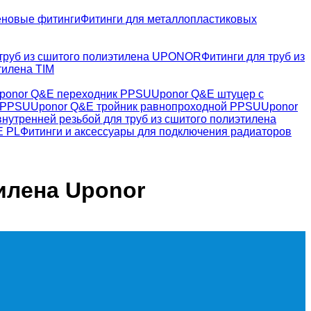
новые фитинги
Фитинги для металлопластиковых
 труб из сшитого полиэтилена UPONOR
Фитинги для труб из
тилена TIM
ponor Q&E переходник PPSU
Uponor Q&E штуцер с
 PPSU
Uponor Q&E тройник равнопроходной PPSU
Uponor
 внутренней резьбой для труб из сшитого полиэтилена
E PL
Фитинги и аксессуары для подключения радиаторов
илена Uponor