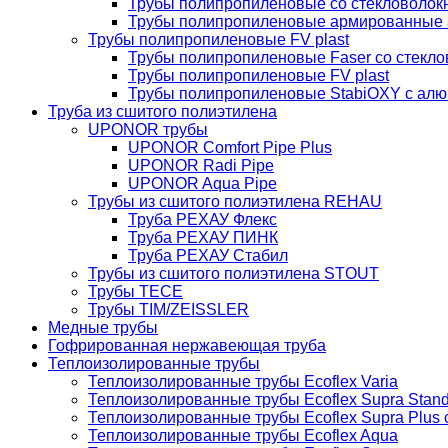
Трубы полипропиленовые со стекловолокн
Трубы полипропиленовые армированные 
Трубы полипропиленовые FV plast
Трубы полипропиленовые Faser со стекло
Трубы полипропиленовые FV plast
Трубы полипропиленовые StabiOXY с алю
Труба из сшитого полиэтилена
UPONOR трубы
UPONOR Comfort Pipe Plus
UPONOR Radi Pipe
UPONOR Aqua Pipe
Трубы из сшитого полиэтилена REHAU
Труба РЕХАУ Флекс
Труба РЕХАУ ПИНК
Труба РЕХАУ Стабил
Трубы из сшитого полиэтилена STOUT
Трубы TECE
Трубы TIM/ZEISSLER
Медные трубы
Гофрированная нержавеющая труба
Теплоизолированные трубы
Теплоизолированные трубы Ecoflex Varia
Теплоизолированные трубы Ecoflex Supra Stan
Теплоизолированные трубы Ecoflex Supra Plus
Теплоизолированные трубы Ecoflex Aqua